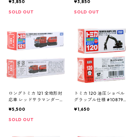
¥3,850
¥3,850
SOLD OUT
SOLD OUT
ロングトミカ 121 全地形対
トミカ 120 油圧ショベル
応車 レッドサラマンダー /
グラップル仕様 #108794
エクストリームV #10857
42
¥5,500
¥1,650
754
SOLD OUT