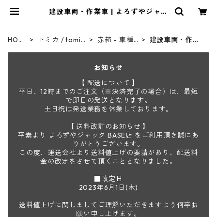
建設車両・作業車 | よろずやジャッ
ク
HOM
トミカ / tomic
赤箱 - 車種
建設車両・作業
E
a
別
車
お知らせ
【 配送について 】
平日、12時までのご注文（※決済完了の場合）は、最短
で即日の発送となります。
土日祝は発送業務を休業しております。
【 送料改訂のお知らせ 】
平素より よろずやジャック BASE店 をご利用頂き誠にあ
りがとうございます。
この度、運送会社より送料値上げの要請があり、配送料
金の改定をさせて頂くこととなりました。
■改定日
2023年6月1日(木)
送料値上げに関しましてご理解いただきますよう何卒お
願い申し上げます。