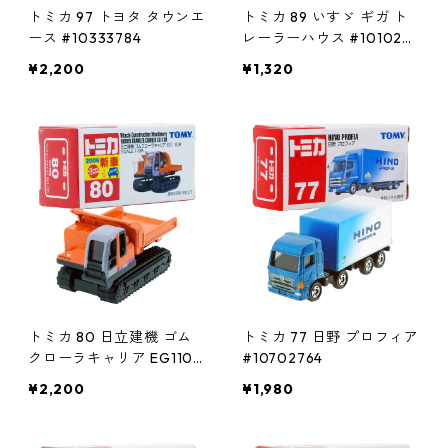
トミカ 97 トヨタ タウンエ
トミカ 89 いすゞ ギガ ト
ース #10333784
レーラーハウス #1010244
1
¥2,200
¥1,320
トミカ 80 日立建機 ゴム
トミカ 77 日野 プロフィア
クローラキャリア EG110R
#10702764
#10742289
¥2,200
¥1,980