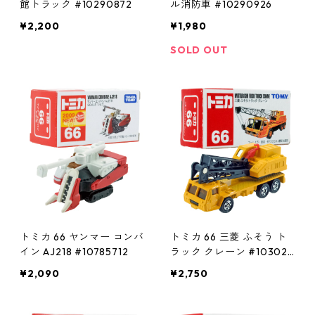
館トラック #10290872
ル消防車 #10290926
¥2,200
¥1,980
SOLD OUT
トミカ 66 ヤンマー コンバ
トミカ 66 三菱 ふそう ト
イン AJ218 #10785712
ラック クレーン #103029
02
¥2,090
¥2,750