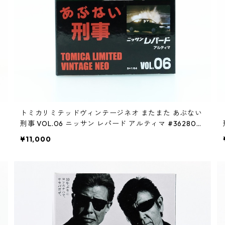
トミカリミテッドヴィンテージネオ またまた あぶない
刑事 VOL.06 ニッサン レパード アルティマ #362800
71
¥11,000