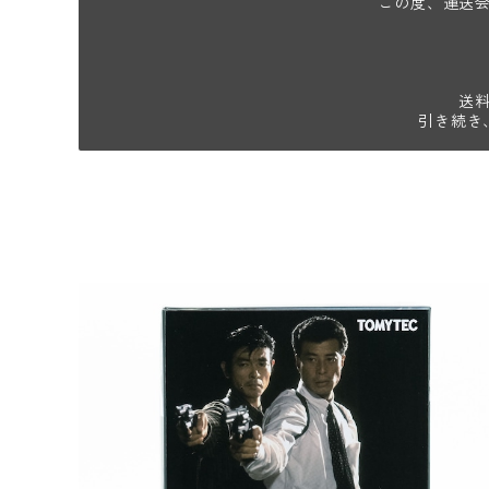
この度、運送
送
引き続き