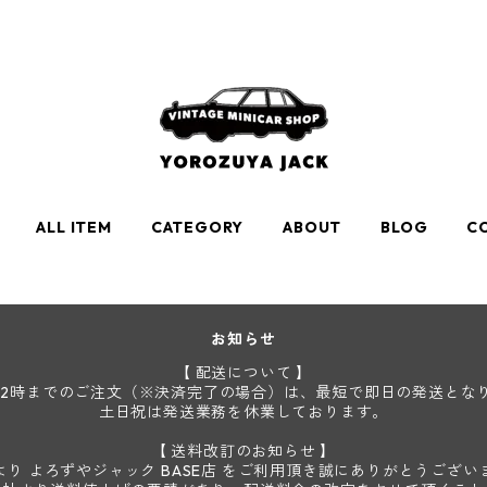
ALL ITEM
CATEGORY
ABOUT
BLOG
C
お知らせ
【 配送について 】
12時までのご注文（※決済完了の場合）は、最短で即日の発送とな
土日祝は発送業務を休業しております。
【 送料改訂のお知らせ 】
より よろずやジャック BASE店 をご利用頂き誠にありがとうござい