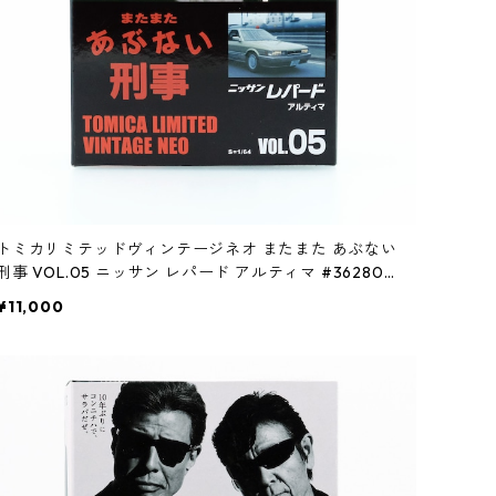
トミカリミテッドヴィンテージネオ またまた あぶない
刑事 VOL.05 ニッサン レパード アルティマ #362800
64
¥11,000