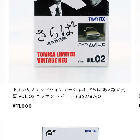
トミカリミテッドヴィンテージネオ さらば あぶない刑
事 VOL.02 ニッサン レパード #36278740
¥11,000