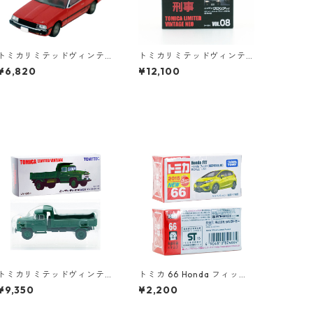
トミカリミテッドヴィンテ
トミカリミテッドヴィンテ
ージネオ LV-N85b ニッサン
ージネオ もっと あぶない刑
¥6,820
¥12,100
スカイライン 2000 RS 82
事 VOL.08 ニッサン グロリ
年式 #36271390
ア HT #36290377
トミカリミテッドヴィンテ
トミカ 66 Honda フィット
ージ LV-66a ニッサン ディ
（初回特別仕様）#1082466
¥9,350
¥2,200
ーゼル 680型 ダンプトラッ
4
ク #10217923