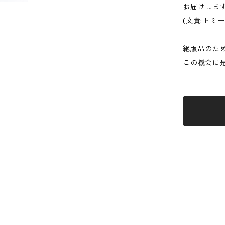
お届けしま
(文責:トミ
絶版品のた
この機会に