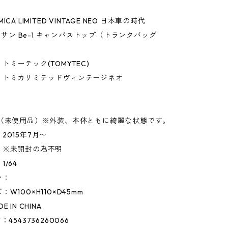
CA LIMITED VINTAGE NEO 日本車の時代
ニッサン Be-1 キャンバストップ（トランクバッグ
トミーテック(TOMYTEC)
】トミカリミテッドヴィンテージネオ
】
◎（未使用品）※外装、本体ともに綺麗な状態です。
2015年7月〜
：※未開封の為不明
/64
ン：
W100×H110×D45mm
 IN CHINA
4543736260066