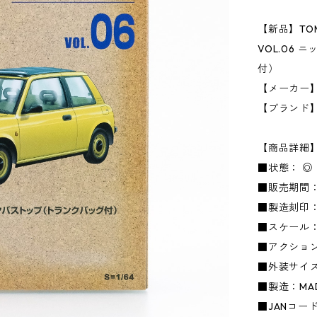
【新品】TOMI
VOL.06 
付）
【メーカー】
【ブランド
【商品詳細
■状態： 
■販売期間：
■製造刻印
■スケール：1
■アクショ
■外装サイズ：
■製造：MADE
■JANコード：