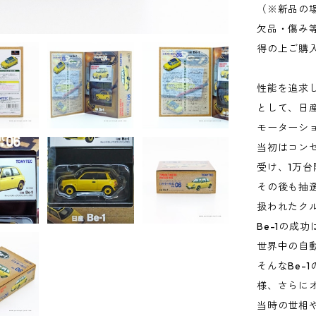
（※新品の
欠品・傷み
得の上ご購
性能を追求
として、日産
モーターシ
当初はコン
受け、1万台
その後も抽
扱われたク
Be-1の成
世界中の自
そんなBe-
様、さらに
当時の世相や