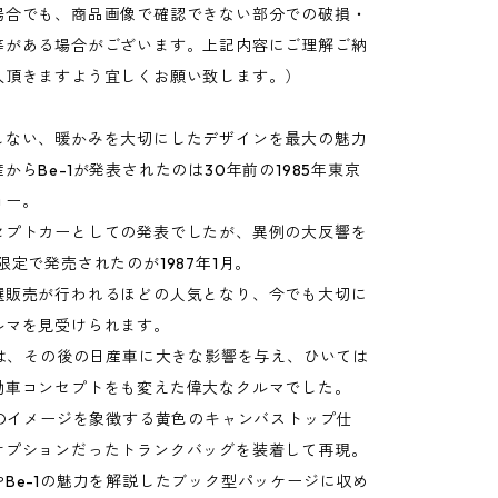
場合でも、商品画像で確認できない部分での破損・
等がある場合がございます。上記内容にご理解ご納
入頂きますよう宜しくお願い致します。）
しない、暖かみを大切にしたデザインを最大の魅力
からBe-1が発表されたのは30年前の1985年東京
ョー。
セプトカーとしての発表でしたが、異例の大反響を
限定で発売されたのが1987年1月。
選販売が行われるほどの人気となり、今でも大切に
ルマを見受けられます。
功は、その後の日産車に大きな影響を与え、ひいては
動車コンセプトをも変えた偉大なクルマでした。
1のイメージを象徴する黄色のキャンバストップ仕
オプションだったトランクバッグを装着して再現。
Be-1の魅力を解説したブック型パッケージに収め