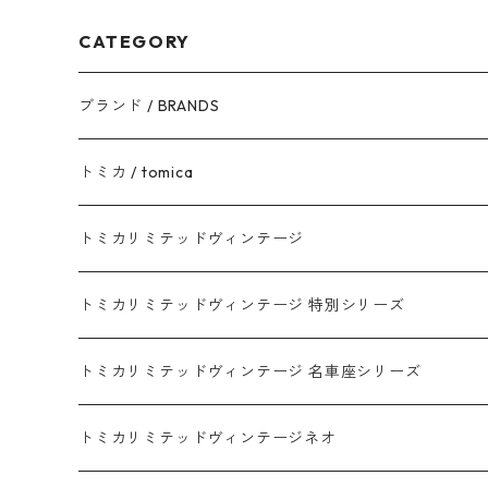
CATEGORY
ブランド / BRANDS
トヨタ / TOYOTA
トミカ / tomica
ダイハツ / DAIHATSU
赤箱 - 現行トミカ
トミカリミテッドヴィンテージ
マツダ / MAZDA
赤箱 - 限定トミカ 初回特別カラー
TLV - NEW LINEUP
トミカリミテッドヴィンテージ 特別シリーズ
ホンダ / HONDA
赤箱 - 絶版（廃盤）トミカ No.1-120
TLV - No. LV-00-195
トミカリミテッドヴィンテージ 名車座シリーズ
赤箱 - 絶版（廃盤）トミカ No.1-9
TLV - No. LV-00-09
日産 / NISSAN
赤箱 - 絶版（廃盤）ロングトミカ No.121-
TLV - 車種別
トミカリミテッドヴィンテージネオ