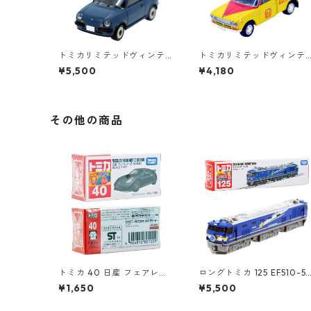
トミカリミテッドヴィンテ
トミカリミテッドヴィンテ
ージネオ LV-N40a 日産 Be
ージ LV-195a ダットサント
¥5,500
¥4,180
-1 キャンバストップ #3622
ラック 1300デラックス ブ
5614
リヂストン #36316626
その他の商品
トミカ 40 日産 フェアレデ
ロングトミカ 125 EF510-5
ィ Z NISMO #10801009
1 北斗星 #10486459
¥1,650
¥5,500