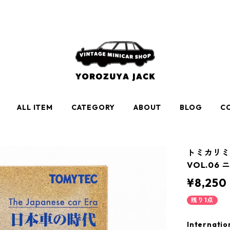
ALL ITEM
CATEGORY
ABOUT
BLOG
C
トミカリミ
VOL.06 
¥8,250
残り1点
Internatio