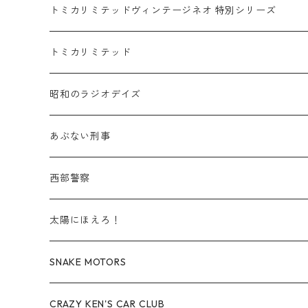
赤箱 - 絶版（廃盤）トミカ No.10-19
TLV - No. LV-10-19
乗用車
スバル / SUBARU
赤箱 - 車種別
TLVN - NEW LINEUP
トミカリミテッドヴィンテージネオ 特別シリーズ
赤箱 - 絶版（廃盤）トミカ No.20-29
TLV - No. LV-20-29
商用車・公用車
乗用車
スズキ / SUZUKI
TLVN - No. LV-00-219
トミカリミテッド
赤箱 - 絶版（廃盤）トミカ No.30-39
TLV - No. LV-30-39
建設車両・作業車
商用車・公用車
TLVN - No. LV-00-09
三菱 / MITSUBISHI
TLVN - 車種別
昭和のラジオデイズ
赤箱 - 絶版（廃盤）トミカ No.40-49
TLV - No. LV-40-49
その他
建設車両・作業車
TLVN - No. LV-10-19
乗用車
シボレー / Chevrolet
あぶない刑事
赤箱 - 絶版（廃盤）トミカ No.50-59
TLV - No. LV-50-59
その他
TLVN - No. LV-20-29
商用車・公用車
ビー・エム・ダブリュー / BMW
西部警察
赤箱 - 絶版（廃盤）トミカ No.60-69
TLV - No. LV-60-69
TLVN - No. LV-30-39
建設車両・作業車
レクサス / LEXUS
太陽にほえろ！
赤箱 - 絶版（廃盤）トミカ No.70-79
TLV - No. LV-70-79
TLVN - No. LV-40-49
その他
アウディ / Audi
SNAKE MOTORS
赤箱 - 絶版（廃盤）トミカ No.80-89
TLV - No. LV-80-89
TLVN - No. LV-50-59
ロータス / LOTUS
CRAZY KEN'S CAR CLUB