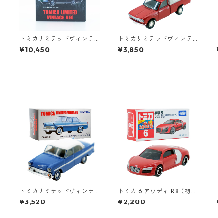
トミカリミテッドヴィンテ
トミカリミテッドヴィンテ
ージネオ 日本交通 VOL.3 2
ージ LV-194a DATSUN truc
¥10,450
¥3,850
MODELS #10223412
k 北米仕様 #36316633
0
トミカリミテッドヴィンテ
トミカ 6 アウディ R8（初回
ージ LV-46b プリンス スカ
特別カラー）#10467441
¥3,520
¥2,200
イライン デラックス #1021
2751