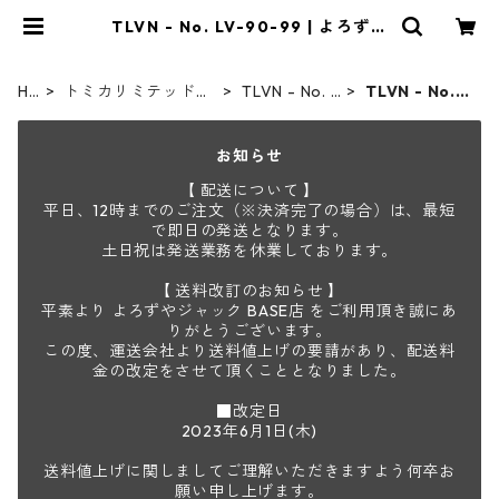
TLVN - No. LV-90-99 | よろずや
ジャック
H
トミカリミテッドヴ
TLVN - No. L
TLVN - No. L
O
ィンテージネオ
V-00-219
V-90-99
ME
お知らせ
【 配送について 】
平日、12時までのご注文（※決済完了の場合）は、最短
で即日の発送となります。
土日祝は発送業務を休業しております。
【 送料改訂のお知らせ 】
平素より よろずやジャック BASE店 をご利用頂き誠にあ
りがとうございます。
この度、運送会社より送料値上げの要請があり、配送料
金の改定をさせて頂くこととなりました。
■改定日
2023年6月1日(木)
送料値上げに関しましてご理解いただきますよう何卒お
願い申し上げます。