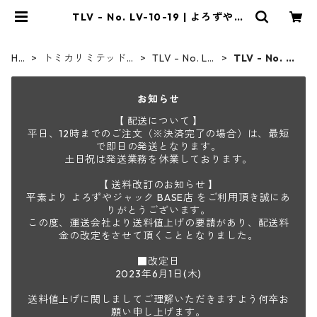
TLV - No. LV-10-19 | よろずやジ
ャック
HO
トミカリミテッドヴ
TLV - No. LV
TLV - No. LV
ME
ィンテージ
-00-195
-10-19
お知らせ
【 配送について 】
平日、12時までのご注文（※決済完了の場合）は、最短
で即日の発送となります。
土日祝は発送業務を休業しております。
【 送料改訂のお知らせ 】
平素より よろずやジャック BASE店 をご利用頂き誠にあ
りがとうございます。
この度、運送会社より送料値上げの要請があり、配送料
金の改定をさせて頂くこととなりました。
■改定日
2023年6月1日(木)
送料値上げに関しましてご理解いただきますよう何卒お
願い申し上げます。