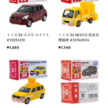
トミカ 36 スズキ スイフト
トミカ 36 NEXCO 自走式
#10392231
標識車 #10746904
¥1,650
¥1,760