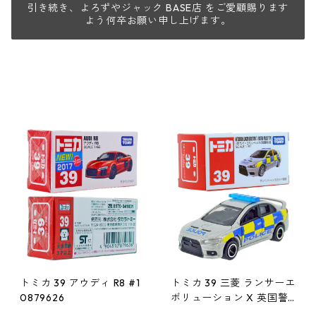
引き続き、よろずやジャック BASE店 をご愛顧賜ります
よう何卒お願い申し上げます。
トミカ 39 アウディ R8 #1
トミカ 39 三菱 ランサーエ
0879626
ボリューション X 英国警
察仕様 #10333494