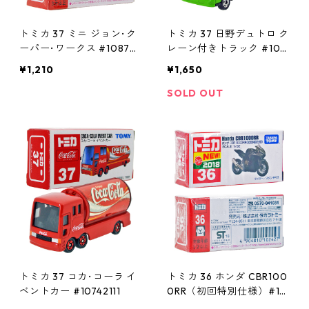
トミカ 37 ミニ ジョン･ク
トミカ 37 日野デュトロ ク
ーパー･ワークス #108794
レーン付きトラック #103
11
92668
¥1,210
¥1,650
SOLD OUT
トミカ 37 コカ･コーラ イ
トミカ 36 ホンダ CBR100
ベントカー #10742111
0RR（初回特別仕様）#10
102427