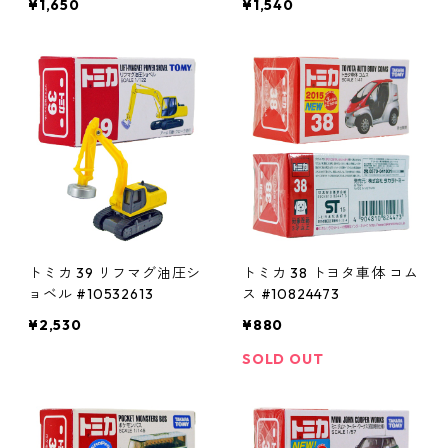
¥1,650
¥1,540
トミカ 39 リフマグ油圧シ
トミカ 38 トヨタ車体 コム
ョベル #10532613
ス #10824473
¥2,530
¥880
SOLD OUT