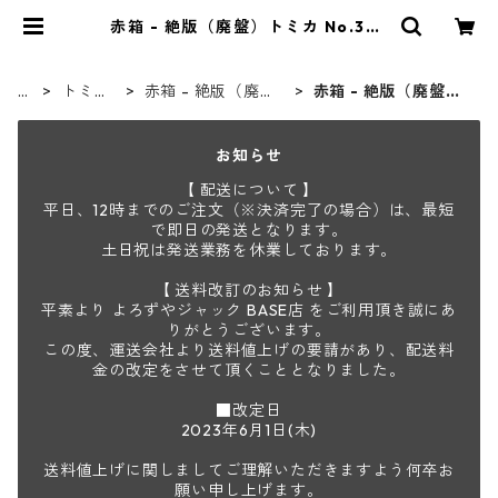
赤箱 - 絶版（廃盤）トミカ No.30-
39 | よろずやジャック
H
トミカ
赤箱 - 絶版（廃
赤箱 - 絶版（廃盤）
O
/ tomic
盤）トミカ No.1-12
トミカ No.30-39
M
a
0
お知らせ
E
【 配送について 】
平日、12時までのご注文（※決済完了の場合）は、最短
で即日の発送となります。
土日祝は発送業務を休業しております。
【 送料改訂のお知らせ 】
平素より よろずやジャック BASE店 をご利用頂き誠にあ
りがとうございます。
この度、運送会社より送料値上げの要請があり、配送料
金の改定をさせて頂くこととなりました。
■改定日
2023年6月1日(木)
送料値上げに関しましてご理解いただきますよう何卒お
願い申し上げます。