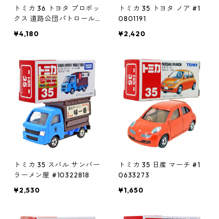
トミカ 36 トヨタ プロボッ
トミカ 35 トヨタ ノア #1
クス 道路公団パトロール
0801191
カー #10723936
¥4,180
¥2,420
トミカ 35 スバル サンバー
トミカ 35 日産 マーチ #1
ラーメン屋 #10322818
0633273
¥2,530
¥1,650