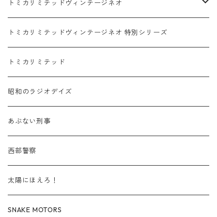
赤箱 - 絶版（廃盤）トミカ No.1-9
TLV - No. LV-00-09
日産 / NISSAN
赤箱 - 絶版（廃盤）ロングトミカ No.121-
TLV - 車種別
トミカリミテッドヴィンテージネオ
赤箱 - 絶版（廃盤）トミカ No.10-19
TLV - No. LV-10-19
乗用車
スバル / SUBARU
赤箱 - 車種別
TLVN - NEW LINEUP
トミカリミテッドヴィンテージネオ 特別シリーズ
赤箱 - 絶版（廃盤）トミカ No.20-29
TLV - No. LV-20-29
商用車・公用車
乗用車
スズキ / SUZUKI
TLVN - No. LV-00-219
トミカリミテッド
赤箱 - 絶版（廃盤）トミカ No.30-39
TLV - No. LV-30-39
建設車両・作業車
商用車・公用車
TLVN - No. LV-00-09
三菱 / MITSUBISHI
TLVN - 車種別
昭和のラジオデイズ
赤箱 - 絶版（廃盤）トミカ No.40-49
TLV - No. LV-40-49
その他
建設車両・作業車
TLVN - No. LV-10-19
乗用車
シボレー / Chevrolet
あぶない刑事
赤箱 - 絶版（廃盤）トミカ No.50-59
TLV - No. LV-50-59
その他
TLVN - No. LV-20-29
商用車・公用車
ビー・エム・ダブリュー / BMW
西部警察
赤箱 - 絶版（廃盤）トミカ No.60-69
TLV - No. LV-60-69
TLVN - No. LV-30-39
建設車両・作業車
レクサス / LEXUS
太陽にほえろ！
赤箱 - 絶版（廃盤）トミカ No.70-79
TLV - No. LV-70-79
TLVN - No. LV-40-49
その他
アウディ / Audi
SNAKE MOTORS