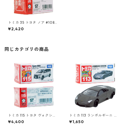
トミカ 35 トヨタ ノア #10801
191
¥2,420
同じカテゴリの商品
トミカ 115 トヨタ ヴォクシー
トミカ 113 ランボルギーニ レ
（初回特別仕様）#10801764
ヴェントン #10359791
¥4,400
¥1,650