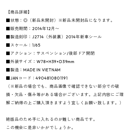
【商品詳細】
■状態：◎（新品未開封）※新品未開封品になります。
■販売期間：2014年12月〜
■製造刻印：J2714（外装裏）2014年新車シール
■スケール：1/65
■アクション：サスペンション/後部ドア開閉
■外装サイズ：W78×H39×D39mm
■製造：MADE IN VIETNAM
■JANコード：4904810801191
（※新品の場合でも、商品画像で確認できない部分での破
損・欠品・傷み等がある場合がございます。上記内容にご理
解ご納得の上ご購入頂きますよう宜しくお願い致します。）
絶版品のため手に入れるのが難しい商品です。
この機会に是非いかがでしょうか。