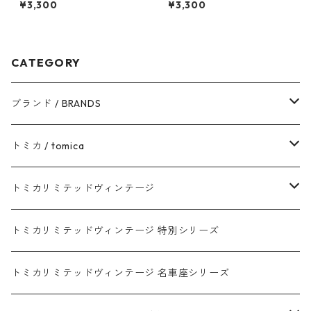
¥3,300
¥3,300
1500 デラックス #10217145
CATEGORY
ブランド / BRANDS
トヨタ / TOYOTA
トミカ / tomica
ダイハツ / DAIHATSU
赤箱 - 現行トミカ
トミカリミテッドヴィンテージ
マツダ / MAZDA
赤箱 - 限定トミカ 初回特別カラー
TLV - NEW LINEUP
トミカリミテッドヴィンテージ 特別シリーズ
ホンダ / HONDA
赤箱 - 絶版（廃盤）トミカ No.1-120
TLV - No. LV-00-195
トミカリミテッドヴィンテージ 名車座シリーズ