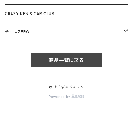
赤箱 - 絶版（廃盤）トミカ No.80-89
TLV - No. LV-80-89
TLVN - No. LV-50-59
ロータス / LOTUS
CRAZY KEN'S CAR CLUB
赤箱 - 絶版（廃盤）トミカ No.90-99
TLV - No. LV-90-99
TLVN - No. LV-60-69
三菱ふそう/ MITSUBISHI FUSO
チョロZERO
赤箱 - 絶版（廃盤）トミカ No.100-109
TLV - No. LV-100-109
TLVN - No. LV-70-79
コマツ / KOMATSU
チョロQZERO - No.Z-00-75
赤箱 - 絶版（廃盤）トミカ No.110-119
TLV - No. LV-110-119
TLVN - No. LV-80-89
商品一覧に戻る
チョロQZERO - No. Z-00-09
その他
あぶない刑事
赤箱 - 絶版（廃盤）トミカ No.120
TLV - No. LV-120-129
TLVN - No. LV-90-99
チョロQZERO - No. Z-10-19
フォード / Ford
西部警察
© よろずやジャック
TLV - No. LV-130-139
TLVN - No. LV-100-109
Powered by
チョロQZERO - No. Z-20-29
アバルト / ABARTH
TLV - No. LV-140-149
TLVN - No. LV-110-119
チョロQZERO - No. Z-30-39
TLV - No. LV-150-159
メルセデスベンツ / Mercedes-Benz
TLVN - No. LV-120-129