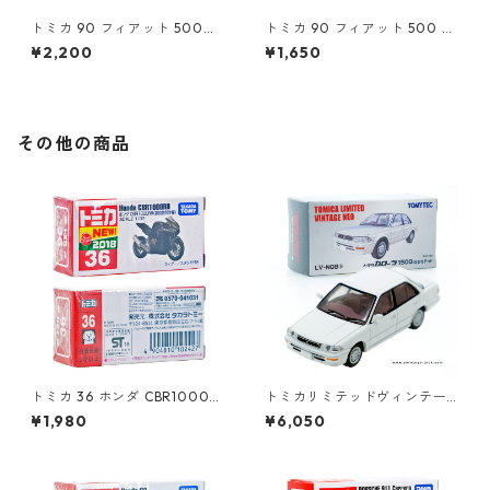
トミカ 90 フィアット 500
トミカ 90 フィアット 500 #1
（初回特別カラー）#1047108
0471011
¥2,200
¥1,650
0
その他の商品
トミカ 36 ホンダ CBR1000R
トミカリミテッドヴィンテー
R（初回特別仕様）#1010242
ジネオ LV-N08a トヨタ カロ
¥1,980
¥6,050
7
ーラ 1500SEリミテッド #102
13512