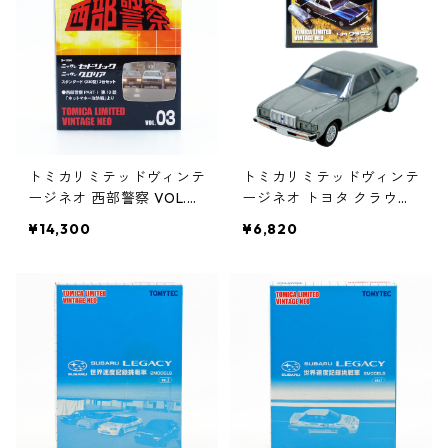
トミカリミテッドヴィンテ
トミカリミテッドヴィンテ
ージネオ 西部警察 VOL.0
ージネオ トヨタ クラウン
3 ニッサン セドリック／
TVL生産 300万代突破記
¥14,300
¥6,820
グロリア 2台セット #362
念 #36234678
50586