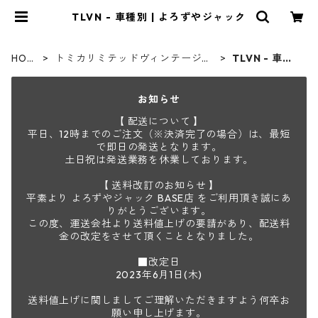
TLVN - 車種別 | よろずやジャック
HOM
トミカリミテッドヴィンテージネ
TLVN - 車種
E
オ
別
お知らせ
【 配送について 】
平日、12時までのご注文（※決済完了の場合）は、最短
で即日の発送となります。
土日祝は発送業務を休業しております。
【 送料改訂のお知らせ 】
平素より よろずやジャック BASE店 をご利用頂き誠にあ
りがとうございます。
この度、運送会社より送料値上げの要請があり、配送料
金の改定をさせて頂くこととなりました。
■改定日
2023年6月1日(木)
送料値上げに関しましてご理解いただきますよう何卒お
願い申し上げます。