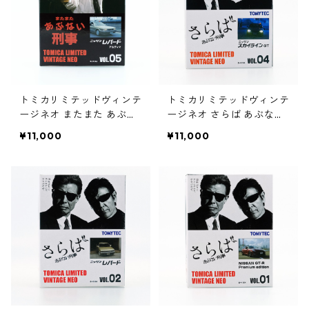
トミカリミテッドヴィンテ
トミカリミテッドヴィンテ
ージネオ またまた あぶな
ージネオ さらば あぶない
い刑事 VOL.05 ニッサン
刑事 VOL.04 ニッサン ス
¥11,000
¥11,000
レパード アルティマ #362
カイライン GT #3627844
80064
3