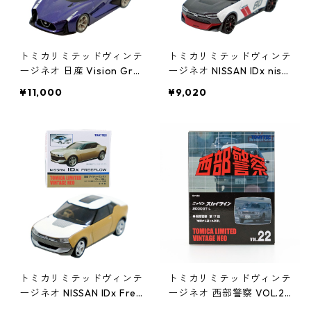
トミカリミテッドヴィンテ
トミカリミテッドヴィンテ
ージネオ 日産 Vision Gra
ージネオ NISSAN IDx nism
n Turismo コンセプト202
o 2013年東京モーターシ
¥11,000
¥9,020
0 #36264590
ョー出品車 #36255499
トミカリミテッドヴィンテ
トミカリミテッドヴィンテ
ージネオ NISSAN IDx Free
ージネオ 西部警察 VOL.22
flow 2013年東京モーター
ニッサン スカイライン 20