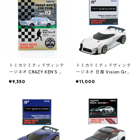
トミカリミテッドヴィンテ
トミカリミテッドヴィンテ
ージネオ CRAZY KEN’S C
ージネオ 日産 Vision Gra
AR CLUB VOL.02 セドリ
n Turismo コンセプト202
¥9,350
¥11,000
ック エビ印SPL. #362646
0 #36264613
20