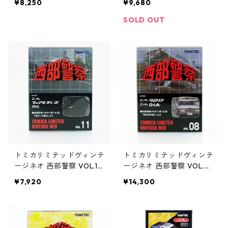
¥8,250
¥9,680
ショー出品車 #36255482
00GT-L #36276647
SOLD OUT
トミカリミテッドヴィンテ
トミカリミテッドヴィンテ
ージネオ 西部警察 VOL.11
ージネオ 西部警察 VOL.0
ニッサン フェアレディZ 2
8 ニッサン グロリア／ロ
¥7,920
¥14,300
by2 #36255475
ーレル 2台セット #36273
677