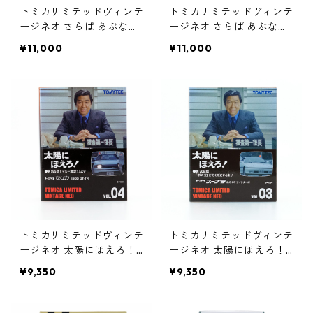
トミカリミテッドヴィンテ
トミカリミテッドヴィンテ
ージネオ さらば あぶない
ージネオ さらば あぶない
刑事 VOL.02 ニッサン レ
刑事 VOL.01 ニッサン GT
¥11,000
¥11,000
パード #36278740
-R Premium edition #362
78733
トミカリミテッドヴィンテ
トミカリミテッドヴィンテ
ージネオ 太陽にほえろ！
ージネオ 太陽にほえろ！
VOL.04 トヨタ セリカ 18
VOL.03 トヨタ スープラ
¥9,350
¥9,350
00 GT-TR #36276616
2.0GT ツインターボ #36
276500