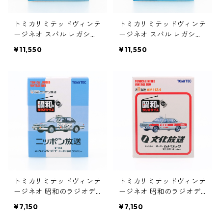
トミカリミテッドヴィンテ
トミカリミテッドヴィンテ
ージネオ スバル レガシィ
ージネオ スバル レガシィ
世界速度記録挑戦車 2MO
世界速度記録挑戦車 2MO
¥11,550
¥11,550
DELS VOL.2 #10214083
DELS VOL.1 #10214076
トミカリミテッドヴィンテ
トミカリミテッドヴィンテ
ージネオ 昭和のラジオデ
ージネオ 昭和のラジオデ
イズ LV-Ra06 ニッサン ブ
イズ LV-Ra05 ニッサン セ
¥7,150
¥7,150
ルーバード #36273455
ドリック #36273448