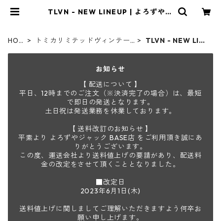
TLVN - NEW LINEUP | よろずやジ
ャック
HOM
トミカリミテッドヴィンテー
TLVN - NEW LINE
E
ジネオ
UP
お知らせ
【 配送について 】
平日、12時までのご注文（※決済完了の場合）は、最短
で即日の発送となります。
土日祝は発送業務を休業しております。
【 送料改訂のお知らせ 】
平素より よろずやジャック BASE店 をご利用頂き誠にあ
りがとうございます。
この度、運送会社より送料値上げの要請があり、配送料
金の改定をさせて頂くこととなりました。
■改定日
2023年6月1日(木)
送料値上げに関しましてご理解いただきますよう何卒お
願い申し上げます。