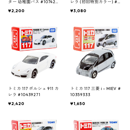
ター 幼稚園バス #107422
レラ (初回特別カラー) #1
65
0450368
¥2,200
¥3,080
トミカ 117 ポルシェ 911 カ
トミカ 117 三菱 i - MIEV #
レラ #10439271
10359333
¥2,420
¥1,650