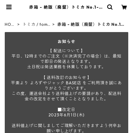
赤箱 - 絶版（廃盤）トミカ No.1-12
0 | よろずやジャック
HOM
トミカ / tomic
赤箱 - 絶版（廃盤）トミカ No.1-1
E
a
20
お知らせ
【 配送について 】
平日、12時までのご注文（※決済完了の場合）は、最短
で即日の発送となります。
土日祝は発送業務を休業しております。
【 送料改訂のお知らせ 】
平素より よろずやジャック BASE店 をご利用頂き誠にあ
りがとうございます。
この度、運送会社より送料値上げの要請があり、配送料
金の改定をさせて頂くこととなりました。
■改定日
2023年6月1日(木)
送料値上げに関しましてご理解いただきますよう何卒お
願い申し上げます。