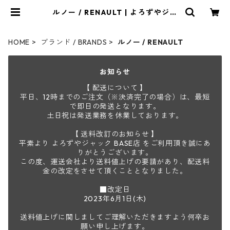
ルノー / RENAULT | よろずやジャ
ック
HOME
ブランド / BRANDS
ルノー / RENAULT
お知らせ
【 配送について 】
平日、12時までのご注文（※決済完了の場合）は、最短
で即日の発送となります。
土日祝は発送業務を休業しております。
【 送料改訂のお知らせ 】
平素より よろずやジャック BASE店 をご利用頂き誠にあ
りがとうございます。
この度、運送会社より送料値上げの要請があり、配送料
金の改定をさせて頂くこととなりました。
■改定日
2023年6月1日(木)
送料値上げに関しましてご理解いただきますよう何卒お
願い申し上げます。