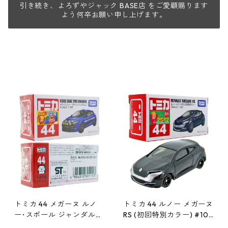
引き続き、よろずやジャック BASE店 をご愛顧賜ります
よう何卒お願い申し上げます。
トミカ 44 メガーヌ ルノ
トミカ 44 ルノー メガーヌ
ー･スポール ジャンダルム
RS (初回特別カラー) #104
リ #10801153
50290