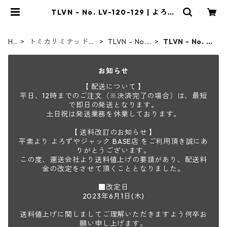
TLVN - No. LV-120-129 | よろず
やジャック
H
トミカリミテッドヴ
TLVN - No. L
TLVN - No. L
O
ィンテージネオ
V-00-219
V-120-129
M
お知らせ
E
【 配送について 】
平日、12時までのご注文（※決済完了の場合）は、最短
で即日の発送となります。
土日祝は発送業務を休業しております。
【 送料改訂のお知らせ 】
平素より よろずやジャック BASE店 をご利用頂き誠にあ
りがとうございます。
この度、運送会社より送料値上げの要請があり、配送料
金の改定をさせて頂くこととなりました。
■改定日
2023年6月1日(木)
送料値上げに関しましてご理解いただきますよう何卒お
願い申し上げます。