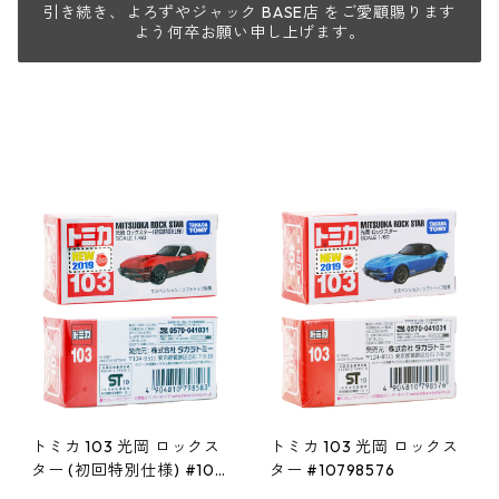
引き続き、よろずやジャック BASE店 をご愛顧賜ります
よう何卒お願い申し上げます。
トミカ 103 光岡 ロックス
トミカ 103 光岡 ロックス
ター (初回特別仕様) #107
ター #10798576
98583