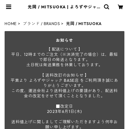
光岡 / MITSUOKA | よろずやジャッ
ク
HOME
ブランド / BRANDS
光岡 / MITSUOKA
お知らせ
【 配送について 】
平日、12時までのご注文（※決済完了の場合）は、最短
で即日の発送となります。
土日祝は発送業務を休業しております。
【 送料改訂のお知らせ 】
平素より よろずやジャック BASE店 をご利用頂き誠にあ
りがとうございます。
この度、運送会社より送料値上げの要請があり、配送料
金の改定をさせて頂くこととなりました。
■改定日
2023年6月1日(木)
送料値上げに関しましてご理解いただきますよう何卒お
願い申し上げます。