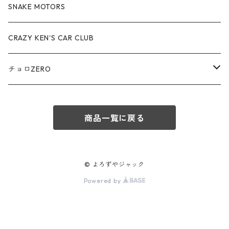
アウディ / Audi
SNAKE MOTORS
赤箱 - 絶版（廃盤）トミカ No.80-89
TLV - No. LV-80-89
TLVN - No. LV-50-59
ロータス / LOTUS
CRAZY KEN'S CAR CLUB
赤箱 - 絶版（廃盤）トミカ No.90-99
TLV - No. LV-90-99
TLVN - No. LV-60-69
三菱ふそう/ MITSUBISHI FUSO
チョロZERO
赤箱 - 絶版（廃盤）トミカ No.100-109
TLV - No. LV-100-109
TLVN - No. LV-70-79
コマツ / KOMATSU
チョロQZERO - No.Z-00-75
赤箱 - 絶版（廃盤）トミカ No.110-119
TLV - No. LV-110-119
TLVN - No. LV-80-89
商品一覧に戻る
チョロQZERO - No. Z-00-09
その他
あぶない刑事
赤箱 - 絶版（廃盤）トミカ No.120
TLV - No. LV-120-129
TLVN - No. LV-90-99
チョロQZERO - No. Z-10-19
フォード / Ford
西部警察
© よろずやジャック
TLV - No. LV-130-139
TLVN - No. LV-100-109
Powered by
チョロQZERO - No. Z-20-29
アバルト / ABARTH
TLV - No. LV-140-149
TLVN - No. LV-110-119
チョロQZERO - No. Z-30-39
TLV - No. LV-150-159
メルセデスベンツ / Mercedes-Benz