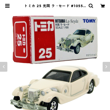
トミカ 25 光岡 ラ ･セード #10550
990 | よろずやジャック