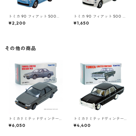
トミカ 90 フィアット 500
トミカ 90 フィアット 500 #1
（初回特別カラー）#1047108
0471011
¥2,200
¥1,650
0
その他の商品
トミカリミテッドヴィンテー
トミカリミテッドヴィンテー
ジネオ LV-N11b ニッサン ブル
ジ LV-70a ニッサン グロリア
¥6,050
¥4,400
ーバード 2.0SSS アテーサX #1
スーパー デラックス 68年式 #
0214618
10218371