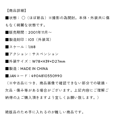
【商品詳細】
■状態： ○（ほぼ新品）※撮影の為開封。本体・外装共に傷
もなく綺麗な状態です。
■販売期間：2001年11月〜
■製造刻印：I03（外装耳）
■スケール：1/68
■アクション：サスペンション
■外装サイズ：W78×H39×D27mm
■製造：MADE IN CHINA
■JANコード：4904810550990
（※中古品につき、商品画像で確認できない部分での破損・
欠品・傷み等がある場合がございます。上記内容にご理解ご
納得の上ご購入頂きますよう宜しくお願い致します。）
絶版品のため手に入れるのが難しい商品です。