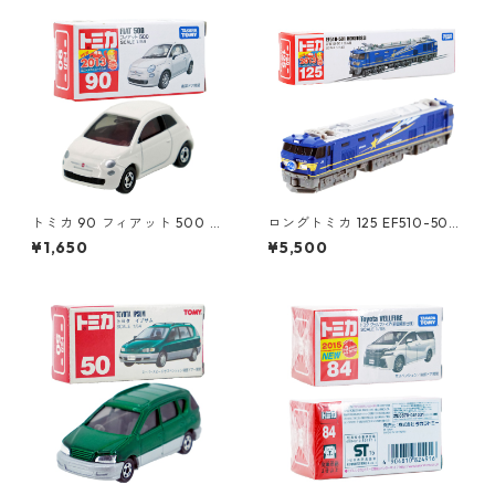
トミカ 90 フィアット 500 #1
ロングトミカ 125 EF510-501
0471011
北斗星 #10486459
¥1,650
¥5,500