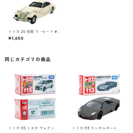
トミカ 25 光岡 ラ ･セード #1
0550990
¥1,650
同じカテゴリの商品
トミカ 115 トヨタ ヴォクシー
トミカ 113 ランボルギーニ レ
（初回特別仕様）#10801764
ヴェントン #10359791