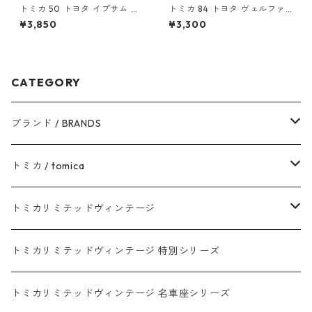
トミカ 50 トヨタ イプサム #1
トミカ 84 トヨタ ヴェルファ
0306672
イア（初回特別仕様）#10824
¥3,850
¥3,300
916
CATEGORY
ブランド / BRANDS
トヨタ / TOYOTA
トミカ / tomica
ダイハツ / DAIHATSU
赤箱 - 現行トミカ
トミカリミテッドヴィンテージ
マツダ / MAZDA
赤箱 - 限定トミカ 初回特別カラー
TLV - NEW LINEUP
トミカリミテッドヴィンテージ 特別シリーズ
ホンダ / HONDA
赤箱 - 絶版（廃盤）トミカ No.1-120
TLV - No. LV-00-195
トミカリミテッドヴィンテージ 名車座シリーズ