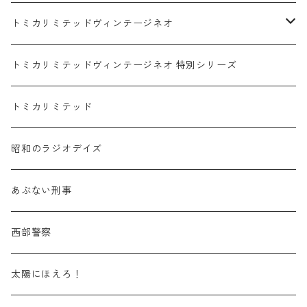
赤箱 - 絶版（廃盤）トミカ No.1-9
TLV - No. LV-00-09
日産 / NISSAN
赤箱 - 絶版（廃盤）ロングトミカ No.121-
TLV - 車種別
トミカリミテッドヴィンテージネオ
赤箱 - 絶版（廃盤）トミカ No.10-19
TLV - No. LV-10-19
乗用車
スバル / SUBARU
赤箱 - 車種別
TLVN - NEW LINEUP
トミカリミテッドヴィンテージネオ 特別シリーズ
赤箱 - 絶版（廃盤）トミカ No.20-29
TLV - No. LV-20-29
商用車・公用車
乗用車
スズキ / SUZUKI
TLVN - No. LV-00-219
トミカリミテッド
赤箱 - 絶版（廃盤）トミカ No.30-39
TLV - No. LV-30-39
建設車両・作業車
商用車・公用車
TLVN - No. LV-00-09
三菱 / MITSUBISHI
TLVN - 車種別
昭和のラジオデイズ
赤箱 - 絶版（廃盤）トミカ No.40-49
TLV - No. LV-40-49
その他
建設車両・作業車
TLVN - No. LV-10-19
乗用車
シボレー / Chevrolet
あぶない刑事
赤箱 - 絶版（廃盤）トミカ No.50-59
TLV - No. LV-50-59
その他
TLVN - No. LV-20-29
商用車・公用車
ビー・エム・ダブリュー / BMW
西部警察
赤箱 - 絶版（廃盤）トミカ No.60-69
TLV - No. LV-60-69
TLVN - No. LV-30-39
建設車両・作業車
レクサス / LEXUS
太陽にほえろ！
赤箱 - 絶版（廃盤）トミカ No.70-79
TLV - No. LV-70-79
TLVN - No. LV-40-49
その他