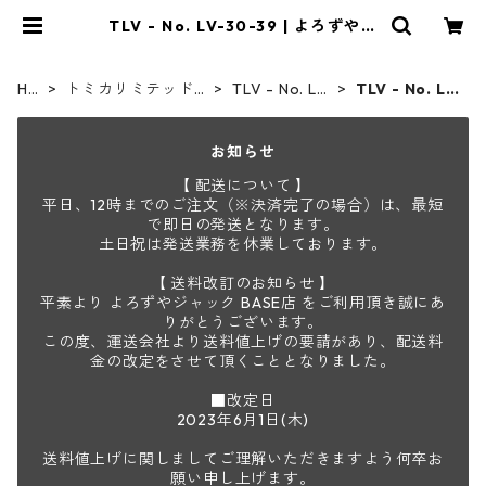
TLV - No. LV-30-39 | よろずやジ
ャック
HO
トミカリミテッド
TLV - No. LV
TLV - No. LV
ME
ヴィンテージ
-00-195
-30-39
お知らせ
【 配送について 】
平日、12時までのご注文（※決済完了の場合）は、最短
で即日の発送となります。
土日祝は発送業務を休業しております。
【 送料改訂のお知らせ 】
平素より よろずやジャック BASE店 をご利用頂き誠にあ
りがとうございます。
この度、運送会社より送料値上げの要請があり、配送料
金の改定をさせて頂くこととなりました。
■改定日
2023年6月1日(木)
送料値上げに関しましてご理解いただきますよう何卒お
願い申し上げます。