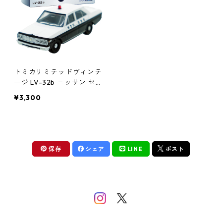
トミカリミテッドヴィンテ
ージ LV-32b ニッサン セ
ドリック パトカー 神奈川
¥3,300
県警 #10222033
保存
シェア
LINE
ポスト