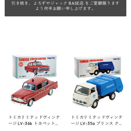
引き続き、よろずやジャック BASE店 をご愛顧賜ります
よう何卒お願い申し上げます。
トミカリミテッドヴィンテ
トミカリミテッドヴィンテ
ージ LV-36b トヨペット
ージ LV-35a プリンス ク
クラウン 消防無線車 #102
リッパー 東京都清掃局 #1