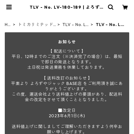
TLV - No. LV-180-189 | よろずや
ジャック
HO
トミカリミテッド
TLV - No. LV
TLV - No. LV-
ME
ヴィンテージ
-00-195
180-189
お知らせ
【 配送について 】
平日、12時までのご注文（※決済完了の場合）は、最短
で即日の発送となります。
土日祝は発送業務を休業しております。
【 送料改訂のお知らせ 】
平素より よろずやジャック BASE店 をご利用頂き誠にあ
りがとうございます。
この度、運送会社より送料値上げの要請があり、配送料
金の改定をさせて頂くこととなりました。
■改定日
2023年6月1日(木)
送料値上げに関しましてご理解いただきますよう何卒お
願い申し上げます。