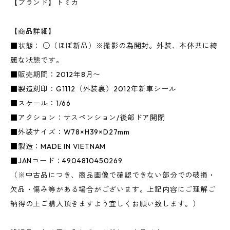
【ブランド】トミカ
【商品詳細】
■状態： ○（ほぼ新品）※撮影の為開封。外装、本体共に綺
麗な状態です。
■販売期間：2012年8月〜
■製造刻印：G1112（外装裏）2012年新車シール
■スケール：1/66
■アクション：サスペンション/後部ドア開閉
■外装サイズ：W78×H39×D27mm
■製造：MADE IN VIETNAM
■JANコード：4904810450269
（※中古品につき、商品画像で確認できない部分での破損・
欠品・傷み等がある場合がございます。上記内容にご理解ご
納得の上ご購入頂きますよう宜しくお願い致します。）