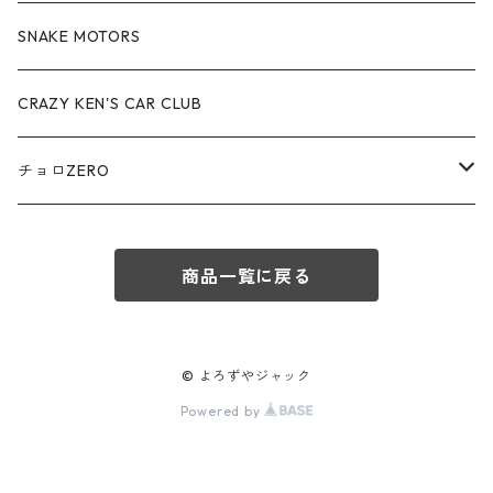
赤箱 - 絶版（廃盤）トミカ No.70-79
TLV - No. LV-70-79
TLVN - No. LV-40-49
その他
アウディ / Audi
SNAKE MOTORS
赤箱 - 絶版（廃盤）トミカ No.80-89
TLV - No. LV-80-89
TLVN - No. LV-50-59
ロータス / LOTUS
CRAZY KEN'S CAR CLUB
赤箱 - 絶版（廃盤）トミカ No.90-99
TLV - No. LV-90-99
TLVN - No. LV-60-69
三菱ふそう/ MITSUBISHI FUSO
チョロZERO
赤箱 - 絶版（廃盤）トミカ No.100-109
TLV - No. LV-100-109
TLVN - No. LV-70-79
コマツ / KOMATSU
チョロQZERO - No.Z-00-75
赤箱 - 絶版（廃盤）トミカ No.110-119
TLV - No. LV-110-119
TLVN - No. LV-80-89
商品一覧に戻る
チョロQZERO - No. Z-00-09
その他
あぶない刑事
赤箱 - 絶版（廃盤）トミカ No.120
TLV - No. LV-120-129
TLVN - No. LV-90-99
チョロQZERO - No. Z-10-19
フォード / Ford
西部警察
© よろずやジャック
TLV - No. LV-130-139
TLVN - No. LV-100-109
Powered by
チョロQZERO - No. Z-20-29
アバルト / ABARTH
TLV - No. LV-140-149
TLVN - No. LV-110-119
チョロQZERO - No. Z-30-39