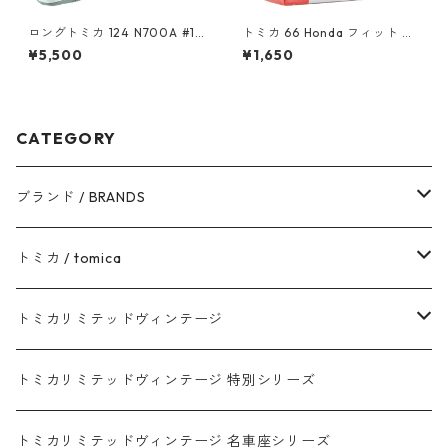
ロングトミカ 124 N700A #10
トミカ 66 Honda フィット #1
486213
0824640
¥5,500
¥1,650
CATEGORY
ブランド / BRANDS
トヨタ / TOYOTA
トミカ / tomica
ダイハツ / DAIHATSU
赤箱 - 現行トミカ
トミカリミテッドヴィンテージ
マツダ / MAZDA
赤箱 - 限定トミカ 初回特別カラー
TLV - NEW LINEUP
トミカリミテッドヴィンテージ 特別シリーズ
ホンダ / HONDA
赤箱 - 絶版（廃盤）トミカ No.1-120
TLV - No. LV-00-195
トミカリミテッドヴィンテージ 名車座シリーズ