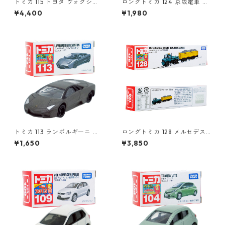
トミカ 115 トヨタ ヴォクシー
ロングトミカ 124 京坂電車 き
（初回特別仕様）#10801764
かんしゃトーマス号 2015 #10
¥4,400
¥1,980
824923
トミカ 113 ランボルギーニ レ
ロングトミカ 128 メルセデス
ヴェントン #10359791
ベンツ ウニモグ 軌陸車 #103
¥1,650
¥3,850
96291