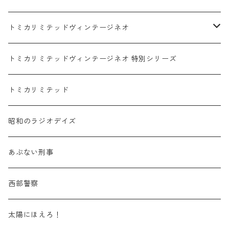
赤箱 - 絶版（廃盤）トミカ No.1-9
TLV - No. LV-00-09
日産 / NISSAN
赤箱 - 絶版（廃盤）ロングトミカ No.121-
TLV - 車種別
トミカリミテッドヴィンテージネオ
赤箱 - 絶版（廃盤）トミカ No.10-19
TLV - No. LV-10-19
乗用車
スバル / SUBARU
赤箱 - 車種別
TLVN - NEW LINEUP
トミカリミテッドヴィンテージネオ 特別シリーズ
赤箱 - 絶版（廃盤）トミカ No.20-29
TLV - No. LV-20-29
商用車・公用車
乗用車
スズキ / SUZUKI
TLVN - No. LV-00-219
トミカリミテッド
赤箱 - 絶版（廃盤）トミカ No.30-39
TLV - No. LV-30-39
建設車両・作業車
商用車・公用車
TLVN - No. LV-00-09
三菱 / MITSUBISHI
TLVN - 車種別
昭和のラジオデイズ
赤箱 - 絶版（廃盤）トミカ No.40-49
TLV - No. LV-40-49
その他
建設車両・作業車
TLVN - No. LV-10-19
乗用車
シボレー / Chevrolet
あぶない刑事
赤箱 - 絶版（廃盤）トミカ No.50-59
TLV - No. LV-50-59
その他
TLVN - No. LV-20-29
商用車・公用車
ビー・エム・ダブリュー / BMW
西部警察
赤箱 - 絶版（廃盤）トミカ No.60-69
TLV - No. LV-60-69
TLVN - No. LV-30-39
建設車両・作業車
レクサス / LEXUS
太陽にほえろ！