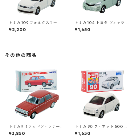
トミカ 109 フォルクスワーゲ
トミカ 104 トヨタ ヴィッツ #
ン ポロ（初回特別カラー）#1
10392507
¥2,200
¥1,650
0467380
その他の商品
トミカリミテッドヴィンテー
トミカ 90 フィアット 500 #1
ジ LV-64a トヨペット コロナ
0471011
¥3,850
¥1,650
1500 デラックス #10217138