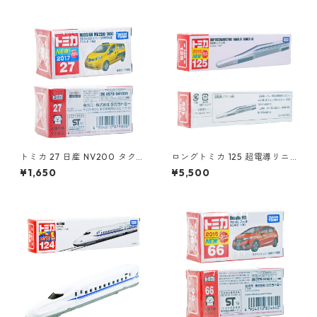
トミカ 27 日産 NV200 タクシ
ロングトミカ 125 超電導リニ
ー（初回特別仕様）#1087980
ア L0系 #10824619
¥1,650
¥5,500
0