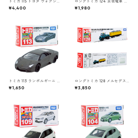
トミカ 115 トヨタ ヴォクシー
ロングトミカ 124 京坂電車 き
（初回特別仕様）#10801764
かんしゃトーマス号 2015 #10
¥4,400
¥1,980
824923
トミカ 113 ランボルギーニ レ
ロングトミカ 128 メルセデス
ヴェントン #10359791
ベンツ ウニモグ 軌陸車 #103
¥1,650
¥3,850
96291