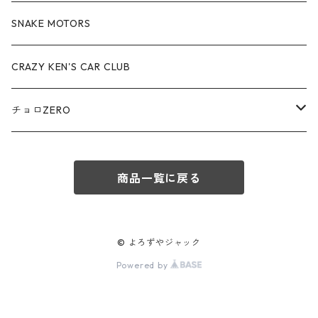
赤箱 - 絶版（廃盤）トミカ No.70-79
TLV - No. LV-70-79
TLVN - No. LV-40-49
その他
アウディ / Audi
SNAKE MOTORS
赤箱 - 絶版（廃盤）トミカ No.80-89
TLV - No. LV-80-89
TLVN - No. LV-50-59
ロータス / LOTUS
CRAZY KEN'S CAR CLUB
赤箱 - 絶版（廃盤）トミカ No.90-99
TLV - No. LV-90-99
TLVN - No. LV-60-69
三菱ふそう/ MITSUBISHI FUSO
チョロZERO
赤箱 - 絶版（廃盤）トミカ No.100-109
TLV - No. LV-100-109
TLVN - No. LV-70-79
コマツ / KOMATSU
チョロQZERO - No.Z-00-75
赤箱 - 絶版（廃盤）トミカ No.110-119
TLV - No. LV-110-119
TLVN - No. LV-80-89
商品一覧に戻る
チョロQZERO - No. Z-00-09
その他
あぶない刑事
赤箱 - 絶版（廃盤）トミカ No.120
TLV - No. LV-120-129
TLVN - No. LV-90-99
チョロQZERO - No. Z-10-19
フォード / Ford
西部警察
© よろずやジャック
TLV - No. LV-130-139
TLVN - No. LV-100-109
Powered by
チョロQZERO - No. Z-20-29
アバルト / ABARTH
TLV - No. LV-140-149
TLVN - No. LV-110-119
チョロQZERO - No. Z-30-39