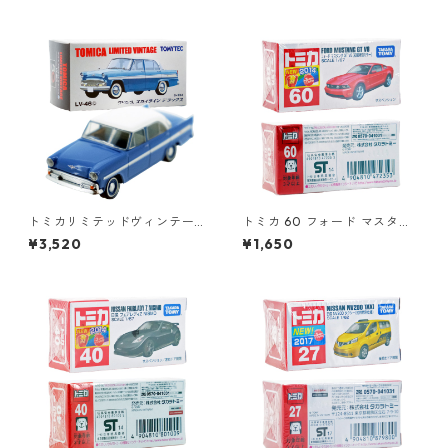
トミカリミテッドヴィンテー
トミカ 60 フォード マスタン
ジ LV-46b プリンス スカイラ
グ GT V8（初回特別カラー）#
¥3,520
¥1,650
イン デラックス #10212751
10472353