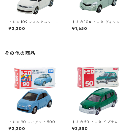
トミカ 109 フォルクスワーゲ
トミカ 104 トヨタ ヴィッツ #
ン ポロ（初回特別カラー）#1
10392507
¥2,200
¥1,650
0467380
その他の商品
トミカ 90 フィアット 500
トミカ 50 トヨタ イプサム #1
（初回特別カラー）#1047108
0306672
¥2,200
¥3,850
0