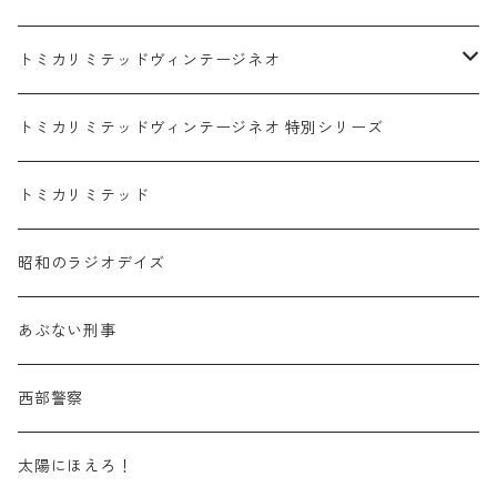
赤箱 - 絶版（廃盤）トミカ No.1-9
TLV - No. LV-00-09
日産 / NISSAN
赤箱 - 絶版（廃盤）ロングトミカ No.121-
TLV - 車種別
トミカリミテッドヴィンテージネオ
赤箱 - 絶版（廃盤）トミカ No.10-19
TLV - No. LV-10-19
乗用車
スバル / SUBARU
赤箱 - 車種別
TLVN - NEW LINEUP
トミカリミテッドヴィンテージネオ 特別シリーズ
赤箱 - 絶版（廃盤）トミカ No.20-29
TLV - No. LV-20-29
商用車・公用車
乗用車
スズキ / SUZUKI
TLVN - No. LV-00-219
トミカリミテッド
赤箱 - 絶版（廃盤）トミカ No.30-39
TLV - No. LV-30-39
建設車両・作業車
商用車・公用車
TLVN - No. LV-00-09
三菱 / MITSUBISHI
TLVN - 車種別
昭和のラジオデイズ
赤箱 - 絶版（廃盤）トミカ No.40-49
TLV - No. LV-40-49
その他
建設車両・作業車
TLVN - No. LV-10-19
乗用車
シボレー / Chevrolet
あぶない刑事
赤箱 - 絶版（廃盤）トミカ No.50-59
TLV - No. LV-50-59
その他
TLVN - No. LV-20-29
商用車・公用車
ビー・エム・ダブリュー / BMW
西部警察
赤箱 - 絶版（廃盤）トミカ No.60-69
TLV - No. LV-60-69
TLVN - No. LV-30-39
建設車両・作業車
レクサス / LEXUS
太陽にほえろ！