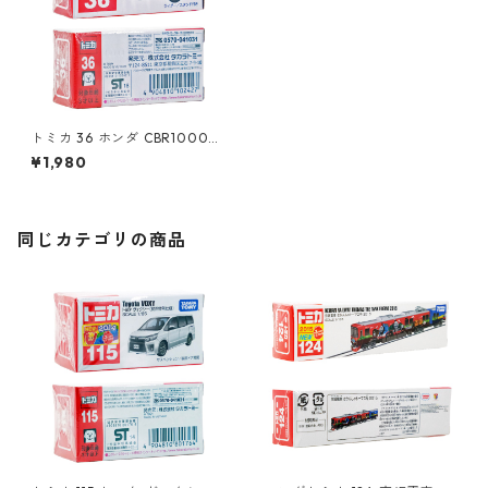
トミカ 36 ホンダ CBR1000R
R（初回特別仕様）#1010242
¥1,980
7
同じカテゴリの商品