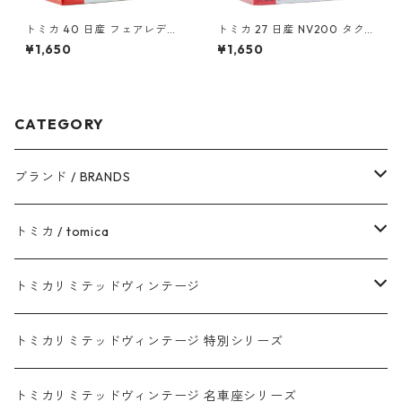
トミカ 40 日産 フェアレディ
トミカ 27 日産 NV200 タクシ
Z NISMO #10801009
ー（初回特別仕様）#1087980
¥1,650
¥1,650
0
CATEGORY
ブランド / BRANDS
トヨタ / TOYOTA
トミカ / tomica
ダイハツ / DAIHATSU
赤箱 - 現行トミカ
トミカリミテッドヴィンテージ
マツダ / MAZDA
赤箱 - 限定トミカ 初回特別カラー
TLV - NEW LINEUP
トミカリミテッドヴィンテージ 特別シリーズ
ホンダ / HONDA
赤箱 - 絶版（廃盤）トミカ No.1-120
TLV - No. LV-00-195
トミカリミテッドヴィンテージ 名車座シリーズ