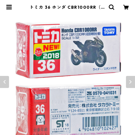
トミカ 36 ホンダ CBR1000RR（初
回特別仕様）#10102427 | よろず
やジャック