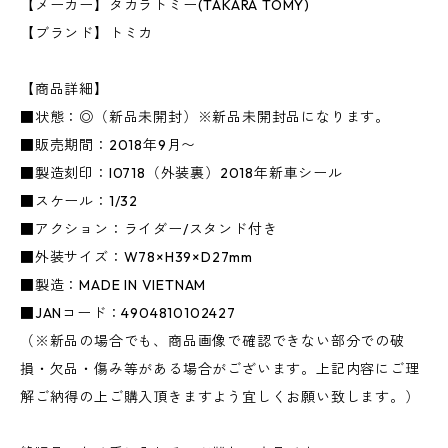
【メーカー】タカラトミー(TAKARA TOMY)
【ブランド】トミカ
【商品詳細】
■状態：◎（新品未開封）※新品未開封品になります。
■販売期間：2018年9月〜
■製造刻印：I0718（外装裏）2018年新車シール
■スケール：1/32
■アクション：ライダー/スタンド付き
■外装サイズ：W78×H39×D27mm
■製造：MADE IN VIETNAM
■JANコード：4904810102427
（※新品の場合でも、商品画像で確認できない部分での破
損・欠品・傷み等がある場合がございます。上記内容にご理
解ご納得の上ご購入頂きますよう宜しくお願い致します。）