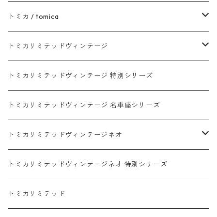
トヨタ / TOYOTA
トミカ / tomica
ダイハツ / DAIHATSU
赤箱 - 現行トミカ
トミカリミテッドヴィンテージ
マツダ / MAZDA
赤箱 - 限定トミカ 初回特別カラー
TLV - NEW LINEUP
トミカリミテッドヴィンテージ 特別シリーズ
ホンダ / HONDA
赤箱 - 絶版（廃盤）トミカ No.1-120
TLV - No. LV-00-195
トミカリミテッドヴィンテージ 名車座シリーズ
赤箱 - 絶版（廃盤）トミカ No.1-9
TLV - No. LV-00-09
日産 / NISSAN
赤箱 - 絶版（廃盤）ロングトミカ No.121-
TLV - 車種別
トミカリミテッドヴィンテージネオ
赤箱 - 絶版（廃盤）トミカ No.10-19
TLV - No. LV-10-19
乗用車
スバル / SUBARU
赤箱 - 車種別
TLVN - NEW LINEUP
トミカリミテッドヴィンテージネオ 特別シリーズ
赤箱 - 絶版（廃盤）トミカ No.20-29
TLV - No. LV-20-29
商用車・公用車
乗用車
スズキ / SUZUKI
TLVN - No. LV-00-219
トミカリミテッド
赤箱 - 絶版（廃盤）トミカ No.30-39
TLV - No. LV-30-39