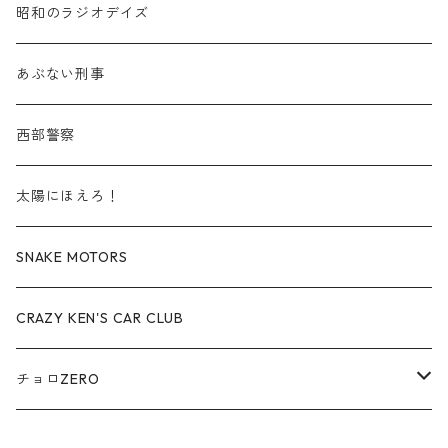
建設車両・作業車
商用車・公用車
TLVN - No. LV-00-09
三菱 / MITSUBISHI
TLVN - 車種別
昭和のラジオデイズ
赤箱 - 絶版（廃盤）トミカ No.40-49
TLV - No. LV-40-49
その他
建設車両・作業車
TLVN - No. LV-10-19
乗用車
シボレー / Chevrolet
あぶない刑事
赤箱 - 絶版（廃盤）トミカ No.50-59
TLV - No. LV-50-59
その他
TLVN - No. LV-20-29
商用車・公用車
ビー・エム・ダブリュー / BMW
西部警察
赤箱 - 絶版（廃盤）トミカ No.60-69
TLV - No. LV-60-69
TLVN - No. LV-30-39
建設車両・作業車
レクサス / LEXUS
太陽にほえろ！
赤箱 - 絶版（廃盤）トミカ No.70-79
TLV - No. LV-70-79
TLVN - No. LV-40-49
その他
アウディ / Audi
SNAKE MOTORS
赤箱 - 絶版（廃盤）トミカ No.80-89
TLV - No. LV-80-89
TLVN - No. LV-50-59
ロータス / LOTUS
CRAZY KEN'S CAR CLUB
赤箱 - 絶版（廃盤）トミカ No.90-99
TLV - No. LV-90-99
TLVN - No. LV-60-69
三菱ふそう/ MITSUBISHI FUSO
チョロZERO
赤箱 - 絶版（廃盤）トミカ No.100-109
TLV - No. LV-100-109
TLVN - No. LV-70-79
コマツ / KOMATSU
チョロQZERO - No.Z-00-75