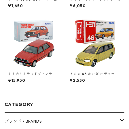
0824640
ジネオ LV-N11b ニッサン ブル
¥1,650
¥6,050
ーバード 2.0SSS アテーサX #1
0214618
トミカリミテッドヴィンテー
トミカ 46 ホンダ オデッセイ
ジネオ LV-N71a フォルクスワ
#10543985
¥15,950
¥2,530
ーゲン ゴルフⅡ CLi #362299
64
CATEGORY
ブランド / BRANDS