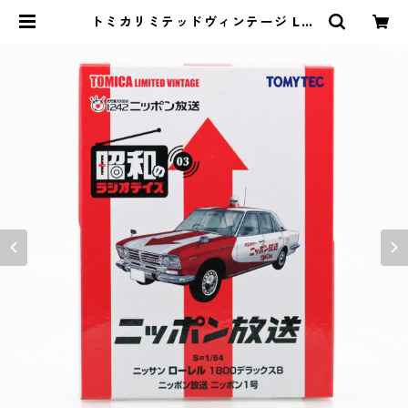
トミカリミテッドヴィンテージ LV-
Ra03 昭和のラジオデイズ 03 ニッ
ポン放送 ニッサン ローレル 1800デ
ラックスB #36249436 | よろずや
ジャック