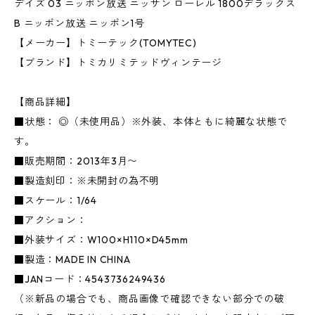
デイズ 03 ニッポン放送 ニッサン ローレル 1800デラックス
B ニッポン放送 ニッポン1号
【メーカー】トミーテック(TOMYTEC)
【ブランド】トミカリミテッドヴィンテージ
【商品詳細】
■状態： ◎（未使用品）※外装、本体ともに綺麗な状態で
す。
■販売期間：2013年3月〜
■製造刻印：※未開封の為不明
■スケール：1/64
■アクション：
■外装サイズ：W100×H110×D45mm
■製造：MADE IN CHINA
■JANコード：4543736249436
（※新品の場合でも、商品画像で確認できない部分での破