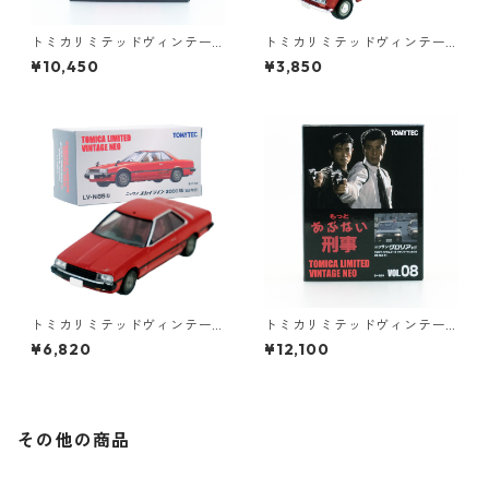
トミカリミテッドヴィンテー
トミカリミテッドヴィンテー
ジネオ 日本交通 VOL.3 2MO
ジ LV-194a DATSUN truck 北
¥10,450
¥3,850
DELS #10223412
米仕様 #36316633
トミカリミテッドヴィンテー
トミカリミテッドヴィンテー
ジネオ LV-N85b ニッサン スカ
ジネオ もっと あぶない刑事 V
¥6,820
¥12,100
イライン 2000 RS 82年式 #3
OL.08 ニッサン グロリア HT
6271390
#36290377
その他の商品