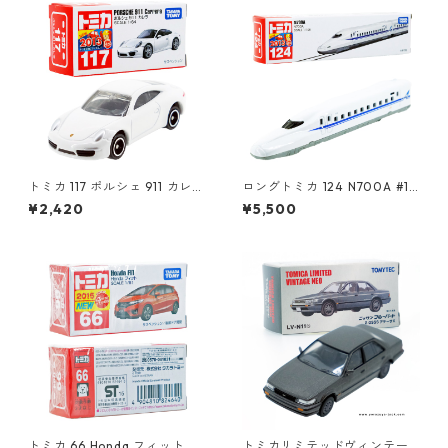
トミカ 117 ポルシェ 911 カレラ
ロングトミカ 124 N700A #10
#10439271
486213
¥2,420
¥5,500
トミカ 66 Honda フィット #1
トミカリミテッドヴィンテー