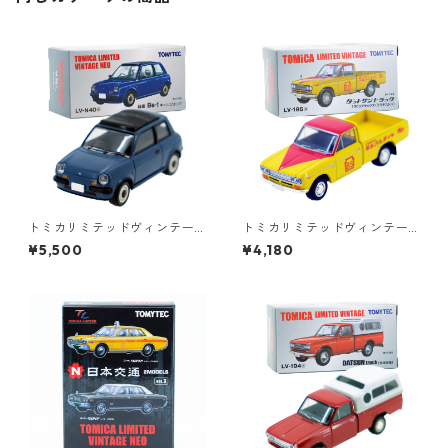
トミカリミテッドヴィンテー
トミカリミテッドヴィンテー
ジネオ LV-N40a 日産 Be-1 キ
ジ LV-195a ダットサントラッ
¥5,500
¥4,180
ャンバストップ #36225614
ク 1300デラックス ブリヂス
トン #36316626