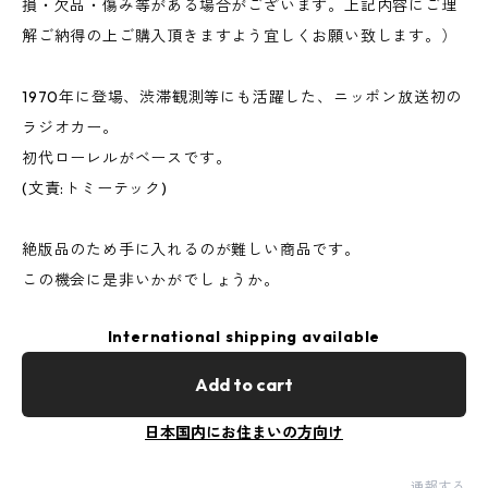
損・欠品・傷み等がある場合がございます。上記内容にご理
解ご納得の上ご購入頂きますよう宜しくお願い致します。）
1970年に登場、渋滞観測等にも活躍した、ニッポン放送初の
ラジオカー。
初代ローレルがベースです。
(文責:トミーテック)
絶版品のため手に入れるのが難しい商品です。
この機会に是非いかがでしょうか。
International shipping available
Add to cart
日本国内にお住まいの方向け
通報する