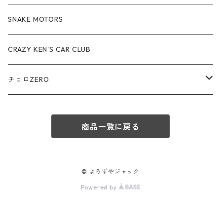
赤箱 - 絶版（廃盤）トミカ No.70-79
TLV - No. LV-70-79
TLVN - No. LV-40-49
その他
アウディ / Audi
SNAKE MOTORS
赤箱 - 絶版（廃盤）トミカ No.80-89
TLV - No. LV-80-89
TLVN - No. LV-50-59
ロータス / LOTUS
CRAZY KEN'S CAR CLUB
赤箱 - 絶版（廃盤）トミカ No.90-99
TLV - No. LV-90-99
TLVN - No. LV-60-69
三菱ふそう/ MITSUBISHI FUSO
チョロZERO
赤箱 - 絶版（廃盤）トミカ No.100-109
TLV - No. LV-100-109
TLVN - No. LV-70-79
コマツ / KOMATSU
チョロQZERO - No.Z-00-75
赤箱 - 絶版（廃盤）トミカ No.110-119
TLV - No. LV-110-119
TLVN - No. LV-80-89
商品一覧に戻る
チョロQZERO - No. Z-00-09
その他
あぶない刑事
赤箱 - 絶版（廃盤）トミカ No.120
TLV - No. LV-120-129
TLVN - No. LV-90-99
チョロQZERO - No. Z-10-19
フォード / Ford
西部警察
© よろずやジャック
TLV - No. LV-130-139
TLVN - No. LV-100-109
Powered by
チョロQZERO - No. Z-20-29
アバルト / ABARTH
TLV - No. LV-140-149
TLVN - No. LV-110-119