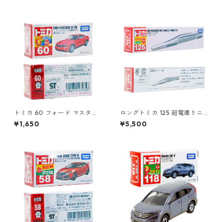
トミカ 60 フォード マスタン
ロングトミカ 125 超電導リニ
グ GT V8（初回特別カラー）#
ア L0系 #10824619
¥1,650
¥5,500
10472353