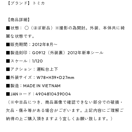
【ブランド】トミカ
【商品詳細】
■状態： ○（ほぼ新品）※撮影の為開封。外装、本体共に綺
麗な状態です。
■販売期間：2012年8月〜
■製造刻印：G0912（外装裏）2012年新車シール
■スケール：1/120
■アクション：運転台上下
■外装サイズ：W78×H39×D27mm
■製造：MADE IN VIETNAM
■JANコード：4904810439004
（※中古品につき、商品画像で確認できない部分での破損・
欠品・傷み等がある場合がございます。上記内容にご理解ご
納得の上ご購入頂きますよう宜しくお願い致します。）