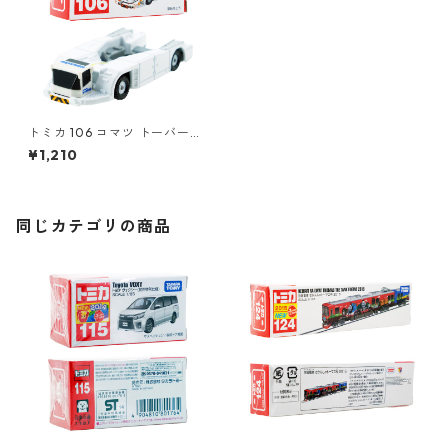
トミカ 106 コマツ トーバーレ
ストラクター WZ4000 #104
¥1,210
39004
同じカテゴリの商品