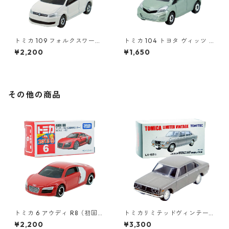
トミカ 109 フォルクスワーゲ
トミカ 104 トヨタ ヴィッツ #
ン ポロ（初回特別カラー）#1
10392507
¥2,200
¥1,650
0467380
その他の商品
トミカ 6 アウディ R8（初回特
トミカリミテッドヴィンテー
別カラー）#10467441
ジ LV-52b コロナ MARKⅡ 19
¥2,200
¥3,300
00 デラックス #10213451