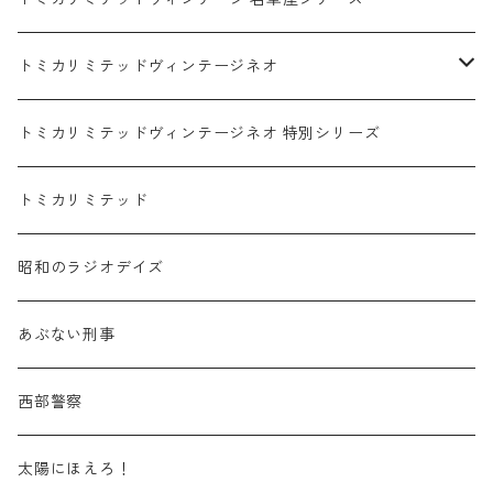
赤箱 - 絶版（廃盤）トミカ No.1-9
TLV - No. LV-00-09
日産 / NISSAN
赤箱 - 絶版（廃盤）ロングトミカ No.121-
TLV - 車種別
トミカリミテッドヴィンテージネオ
赤箱 - 絶版（廃盤）トミカ No.10-19
TLV - No. LV-10-19
乗用車
スバル / SUBARU
赤箱 - 車種別
TLVN - NEW LINEUP
トミカリミテッドヴィンテージネオ 特別シリーズ
赤箱 - 絶版（廃盤）トミカ No.20-29
TLV - No. LV-20-29
商用車・公用車
乗用車
スズキ / SUZUKI
TLVN - No. LV-00-219
トミカリミテッド
赤箱 - 絶版（廃盤）トミカ No.30-39
TLV - No. LV-30-39
建設車両・作業車
商用車・公用車
TLVN - No. LV-00-09
三菱 / MITSUBISHI
TLVN - 車種別
昭和のラジオデイズ
赤箱 - 絶版（廃盤）トミカ No.40-49
TLV - No. LV-40-49
その他
建設車両・作業車
TLVN - No. LV-10-19
乗用車
シボレー / Chevrolet
あぶない刑事
赤箱 - 絶版（廃盤）トミカ No.50-59
TLV - No. LV-50-59
その他
TLVN - No. LV-20-29
商用車・公用車
ビー・エム・ダブリュー / BMW
西部警察
赤箱 - 絶版（廃盤）トミカ No.60-69
TLV - No. LV-60-69
TLVN - No. LV-30-39
建設車両・作業車
レクサス / LEXUS
太陽にほえろ！