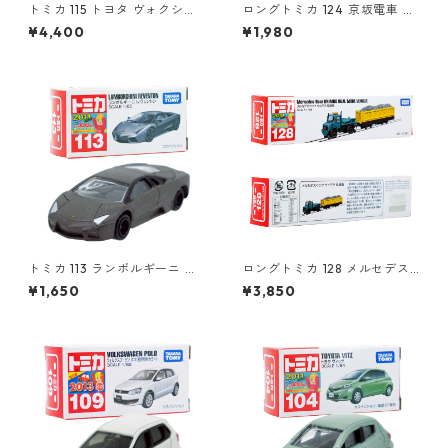
トミカ 115 トヨタ ヴォクシー
ロングトミカ 124 京坂電車 き
（初回特別仕様）#10801764
かんしゃトーマス号 2015 #10
¥4,400
¥1,980
824923
トミカ 113 ランボルギーニ レ
ロングトミカ 128 メルセデス
ヴェントン #10359791
ベンツ ウニモグ 軌陸車 #103
¥1,650
¥3,850
96291