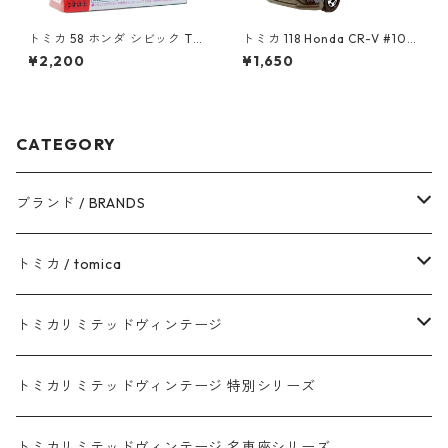
トミカ 58 ホンダ シビック TY
トミカ 118 Honda CR-V #104
PE R（初回特別仕様）#10101
39028
¥2,200
¥1,650
925
CATEGORY
ブランド / BRANDS
トヨタ / TOYOTA
トミカ / tomica
ダイハツ / DAIHATSU
赤箱 - 現行トミカ
トミカリミテッドヴィンテージ
マツダ / MAZDA
赤箱 - 限定トミカ 初回特別カラー
TLV - NEW LINEUP
トミカリミテッドヴィンテージ 特別シリーズ
ホンダ / HONDA
赤箱 - 絶版（廃盤）トミカ No.1-120
TLV - No. LV-00-195
トミカリミテッドヴィンテージ 名車座シリーズ