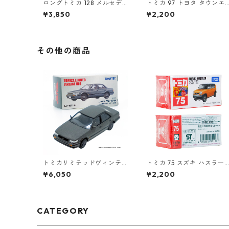
ロングトミカ 128 メルセデ
トミカ 97 トヨタ タウンエ
スベンツ ウニモグ 軌陸車 #1
ース #10333784
¥3,850
¥2,200
0396291
その他の商品
トミカリミテッドヴィンテ
トミカ 75 スズキ ハスラー 
ージネオ LV-N11b ニッサン
10801177
¥6,050
¥2,200
ブルーバード 2.0SSS アテー
サX #10214618
CATEGORY