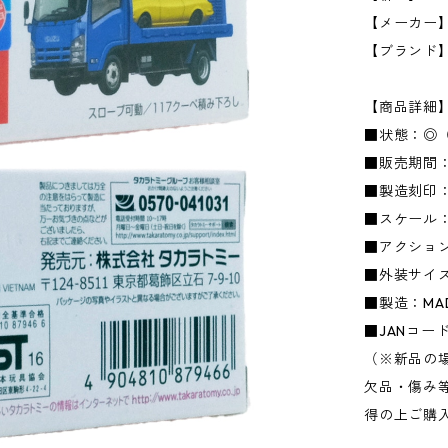
【メーカー】タ
【ブランド
【商品詳細
■状態：◎
■販売期間：
■製造刻印：
■スケール：
■アクション
■外装サイズ：
■製造：MADE
■JANコード：
（※新品の
欠品・傷み
得の上ご購