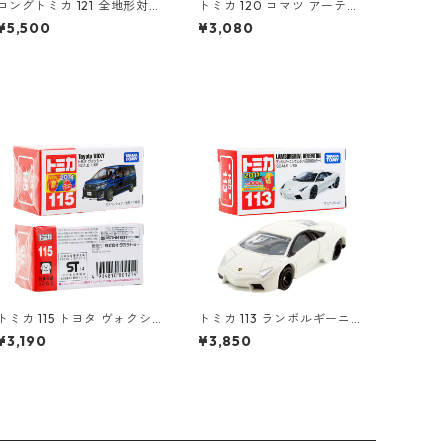
ロングトミカ 121 全地形対応
トミカ 120 コマツ アーティ
車 レッドサラマンダー / エ
キュレート ダンプトラック
¥5,500
¥3,080
クストリームV #10857754
#10639688
トミカ 115 トヨタ ヴォクシ
トミカ 113 ランボルギーニ
ー #10801214
レヴェントン (初回特別カラ
¥3,190
¥3,850
ー) #10421641