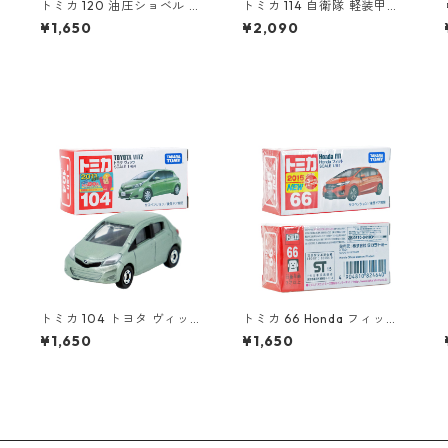
トミカ 120 油圧ショベル グ
トミカ 114 自衛隊 軽装甲機
ラップル仕様 #10879442
動車 #10742142
¥1,650
¥2,090
#
トミカ 104 トヨタ ヴィッツ
トミカ 66 Honda フィット
#10392507
#10824640
¥1,650
¥1,650