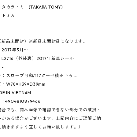
カラトミー(TAKARA TOMY)
】トミカ
】
（新品未開封）※新品未開封品になります。
2017年3月〜
L2716（外装裏）2017年新車シール
-
：スロープ可動/117クーペ積み下ろし
W78×H39×D39mm
 IN VIETNAM
4904810879466
場合でも、商品画像で確認できない部分での破損・
等がある場合がございます。上記内容にご理解ご納
入頂きますよう宜しくお願い致します。）