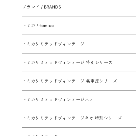
ブランド / BRANDS
トヨタ / TOYOTA
トミカ / tomica
ダイハツ / DAIHATSU
赤箱 - 現行トミカ
トミカリミテッドヴィンテージ
マツダ / MAZDA
赤箱 - 限定トミカ 初回特別カラー
TLV - NEW LINEUP
トミカリミテッドヴィンテージ 特別シリーズ
ホンダ / HONDA
赤箱 - 絶版（廃盤）トミカ No.1-120
TLV - No. LV-00-195
トミカリミテッドヴィンテージ 名車座シリーズ
赤箱 - 絶版（廃盤）トミカ No.1-9
TLV - No. LV-00-09
日産 / NISSAN
赤箱 - 絶版（廃盤）ロングトミカ No.121-
TLV - 車種別
トミカリミテッドヴィンテージネオ
赤箱 - 絶版（廃盤）トミカ No.10-19
TLV - No. LV-10-19
乗用車
スバル / SUBARU
赤箱 - 車種別
TLVN - NEW LINEUP
トミカリミテッドヴィンテージネオ 特別シリーズ
赤箱 - 絶版（廃盤）トミカ No.20-29
TLV - No. LV-20-29
商用車・公用車
乗用車