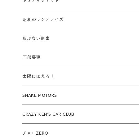
スズキ / SUZUKI
TLVN - No. LV-00-219
トミカリミテッド
赤箱 - 絶版（廃盤）トミカ No.30-39
TLV - No. LV-30-39
建設車両・作業車
商用車・公用車
TLVN - No. LV-00-09
三菱 / MITSUBISHI
TLVN - 車種別
昭和のラジオデイズ
赤箱 - 絶版（廃盤）トミカ No.40-49
TLV - No. LV-40-49
その他
建設車両・作業車
TLVN - No. LV-10-19
乗用車
シボレー / Chevrolet
あぶない刑事
赤箱 - 絶版（廃盤）トミカ No.50-59
TLV - No. LV-50-59
その他
TLVN - No. LV-20-29
商用車・公用車
ビー・エム・ダブリュー / BMW
西部警察
赤箱 - 絶版（廃盤）トミカ No.60-69
TLV - No. LV-60-69
TLVN - No. LV-30-39
建設車両・作業車
レクサス / LEXUS
太陽にほえろ！
赤箱 - 絶版（廃盤）トミカ No.70-79
TLV - No. LV-70-79
TLVN - No. LV-40-49
その他
アウディ / Audi
SNAKE MOTORS
赤箱 - 絶版（廃盤）トミカ No.80-89
TLV - No. LV-80-89
TLVN - No. LV-50-59
ロータス / LOTUS
CRAZY KEN'S CAR CLUB
赤箱 - 絶版（廃盤）トミカ No.90-99
TLV - No. LV-90-99
TLVN - No. LV-60-69
三菱ふそう/ MITSUBISHI FUSO
チョロZERO
赤箱 - 絶版（廃盤）トミカ No.100-109
TLV - No. LV-100-109