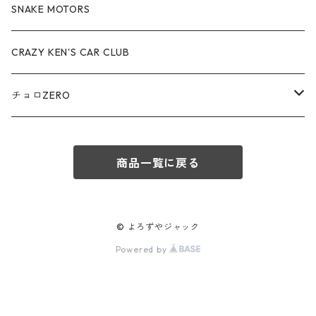
アウディ / Audi
SNAKE MOTORS
赤箱 - 絶版（廃盤）トミカ No.80-89
TLV - No. LV-80-89
TLVN - No. LV-50-59
ロータス / LOTUS
CRAZY KEN'S CAR CLUB
赤箱 - 絶版（廃盤）トミカ No.90-99
TLV - No. LV-90-99
TLVN - No. LV-60-69
三菱ふそう/ MITSUBISHI FUSO
チョロZERO
赤箱 - 絶版（廃盤）トミカ No.100-109
TLV - No. LV-100-109
TLVN - No. LV-70-79
コマツ / KOMATSU
チョロQZERO - No.Z-00-75
赤箱 - 絶版（廃盤）トミカ No.110-119
TLV - No. LV-110-119
TLVN - No. LV-80-89
商品一覧に戻る
チョロQZERO - No. Z-00-09
その他
あぶない刑事
赤箱 - 絶版（廃盤）トミカ No.120
TLV - No. LV-120-129
TLVN - No. LV-90-99
チョロQZERO - No. Z-10-19
フォード / Ford
西部警察
© よろずやジャック
TLV - No. LV-130-139
TLVN - No. LV-100-109
Powered by
チョロQZERO - No. Z-20-29
アバルト / ABARTH
TLV - No. LV-140-149
TLVN - No. LV-110-119
チョロQZERO - No. Z-30-39
TLV - No. LV-150-159
メルセデスベンツ / Mercedes-Benz