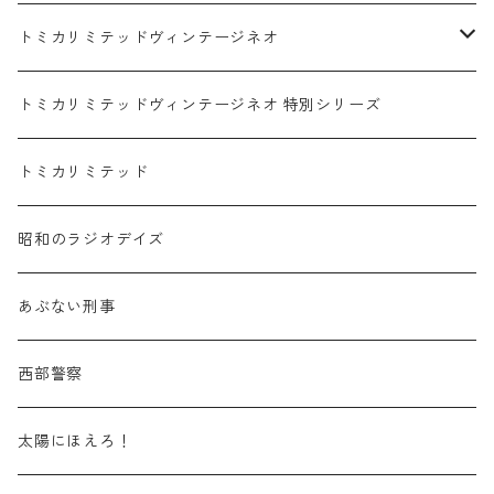
赤箱 - 絶版（廃盤）トミカ No.1-9
TLV - No. LV-00-09
日産 / NISSAN
赤箱 - 絶版（廃盤）ロングトミカ No.121-
TLV - 車種別
トミカリミテッドヴィンテージネオ
赤箱 - 絶版（廃盤）トミカ No.10-19
TLV - No. LV-10-19
乗用車
スバル / SUBARU
赤箱 - 車種別
TLVN - NEW LINEUP
トミカリミテッドヴィンテージネオ 特別シリーズ
赤箱 - 絶版（廃盤）トミカ No.20-29
TLV - No. LV-20-29
商用車・公用車
乗用車
スズキ / SUZUKI
TLVN - No. LV-00-219
トミカリミテッド
赤箱 - 絶版（廃盤）トミカ No.30-39
TLV - No. LV-30-39
建設車両・作業車
商用車・公用車
TLVN - No. LV-00-09
三菱 / MITSUBISHI
TLVN - 車種別
昭和のラジオデイズ
赤箱 - 絶版（廃盤）トミカ No.40-49
TLV - No. LV-40-49
その他
建設車両・作業車
TLVN - No. LV-10-19
乗用車
シボレー / Chevrolet
あぶない刑事
赤箱 - 絶版（廃盤）トミカ No.50-59
TLV - No. LV-50-59
その他
TLVN - No. LV-20-29
商用車・公用車
ビー・エム・ダブリュー / BMW
西部警察
赤箱 - 絶版（廃盤）トミカ No.60-69
TLV - No. LV-60-69
TLVN - No. LV-30-39
建設車両・作業車
レクサス / LEXUS
太陽にほえろ！
赤箱 - 絶版（廃盤）トミカ No.70-79
TLV - No. LV-70-79
TLVN - No. LV-40-49
その他