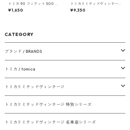
トミカ 90 フィアット 500 #1
トミカリミテッドヴィンテー
0471011
ジ LV-66a ニッサン ディーゼ
¥1,650
¥9,350
ル 680型 ダンプトラック #10
217923
CATEGORY
ブランド / BRANDS
トヨタ / TOYOTA
トミカ / tomica
ダイハツ / DAIHATSU
赤箱 - 現行トミカ
トミカリミテッドヴィンテージ
マツダ / MAZDA
赤箱 - 限定トミカ 初回特別カラー
TLV - NEW LINEUP
トミカリミテッドヴィンテージ 特別シリーズ
ホンダ / HONDA
赤箱 - 絶版（廃盤）トミカ No.1-120
TLV - No. LV-00-195
トミカリミテッドヴィンテージ 名車座シリーズ