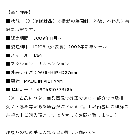
【商品詳細】
■状態： ○（ほぼ新品）※撮影の為開封。外装、本体共に綺
麗な状態です。
■販売期間：2009年11月〜
■製造刻印：I0109（外装裏）2009年新車シール
■スケール：1/64
■アクション：サスペンション
■外装サイズ：W78×H39×D27mm
■製造：MADE IN VIETNAM
■JANコード：4904810333784
（※中古品につき、商品画像で確認できない部分での破損・
欠品・傷み等がある場合がございます。上記内容にご理解ご
納得の上ご購入頂きますよう宜しくお願い致します。）
絶版品のため手に入れるのが難しい商品です。