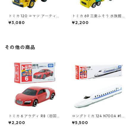
トミカ 120 コマツ アーティキ
トミカ 69 三菱ふそう 水族館
ュレート ダンプトラック #10
トラック #10290872
¥3,080
¥2,200
639688
その他の商品
トミカ 6 アウディ R8（初回特
ロングトミカ 124 N700A #10
別カラー）#10467441
486213
¥2,200
¥5,500