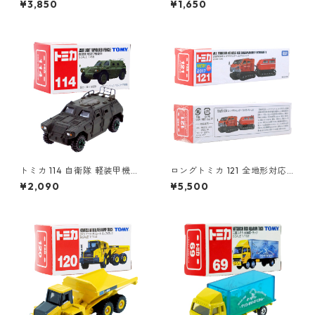
¥3,850
¥1,650
96291
トミカ 114 自衛隊 軽装甲機動
ロングトミカ 121 全地形対応
車 #10742142
車 レッドサラマンダー / エク
¥2,090
¥5,500
ストリームV #10857754