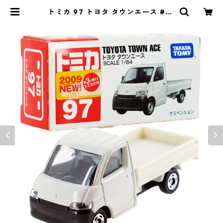
トミカ 97 トヨタ タウンエース #10
333784 | よろずやジャック