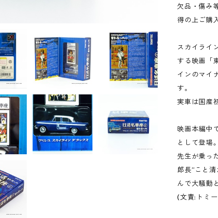
欠品・傷み
得の上ご購
スカイライ
する映画「東
インのマイナ
す。
実車は国産
映画本編中
として登場
先生が乗っ
郎長”こと
んで大騒動
(文責:トミ