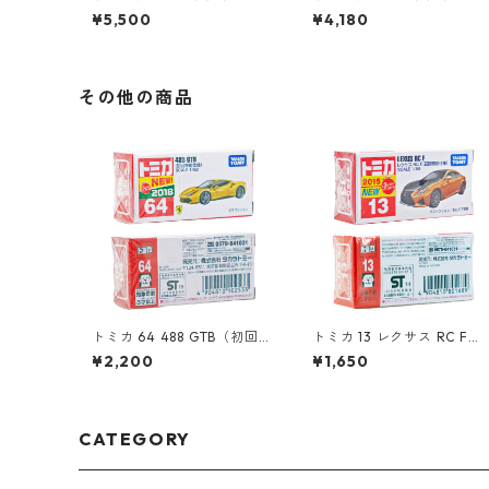
ージネオ LV-N40a 日産 Be
ージ LV-195a ダットサント
¥5,500
¥4,180
-1 キャンバストップ #3622
ラック 1300デラックス ブ
5614
リヂストン #36316626
その他の商品
トミカ 64 488 GTB（初回特
トミカ 13 レクサス RC F
別仕様）#10102533
（初回特別仕様）#1080168
¥2,200
¥1,650
9
CATEGORY