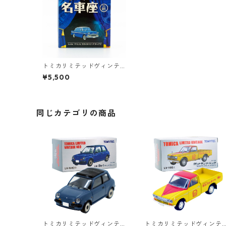
トミカリミテッドヴィンテ
ージ 日活名車座 VOL.01 東
¥5,500
京の暴れん坊 #10212690
同じカテゴリの商品
トミカリミテッドヴィンテ
トミカリミテッドヴィンテ