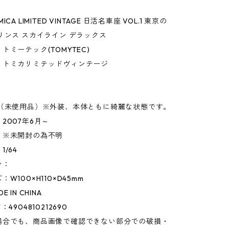
CA LIMITED VINTAGE 日活名車座 VOL.1 東京の
リンス スカイライン デラックス
トミーテック(TOMYTEC)
】トミカリミテッドヴィンテージ
】
◎（未使用品）※外装、本体ともに綺麗な状態です。
2007年6月～
：※未開封の為不明
/64
ン：
W100×H110×D45mm
 IN CHINA
4904810212690
場合でも、商品画像で確認できない部分での破損・