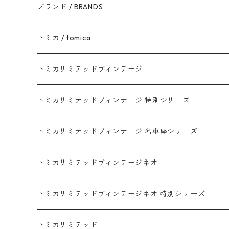
ブランド / BRANDS
トヨタ / TOYOTA
トミカ / tomica
ダイハツ / DAIHATSU
赤箱 - 現行トミカ
トミカリミテッドヴィンテージ
マツダ / MAZDA
赤箱 - 限定トミカ 初回特別カラー
TLV - NEW LINEUP
トミカリミテッドヴィンテージ 特別シリーズ
ホンダ / HONDA
赤箱 - 絶版（廃盤）トミカ No.1-120
TLV - No. LV-00-195
トミカリミテッドヴィンテージ 名車座シリーズ
赤箱 - 絶版（廃盤）トミカ No.1-9
TLV - No. LV-00-09
日産 / NISSAN
赤箱 - 絶版（廃盤）ロングトミカ No.121-
TLV - 車種別
トミカリミテッドヴィンテージネオ
赤箱 - 絶版（廃盤）トミカ No.10-19
TLV - No. LV-10-19
乗用車
スバル / SUBARU
赤箱 - 車種別
TLVN - NEW LINEUP
トミカリミテッドヴィンテージネオ 特別シリーズ
赤箱 - 絶版（廃盤）トミカ No.20-29
TLV - No. LV-20-29
商用車・公用車
乗用車
スズキ / SUZUKI
TLVN - No. LV-00-219
トミカリミテッド