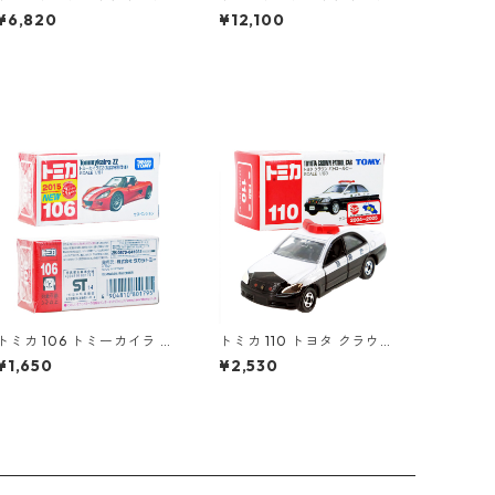
ージネオ LV-N85b ニッサン
ージネオ もっと あぶない刑
¥6,820
¥12,100
スカイライン 2000 RS 82
事 VOL.08 ニッサン グロリ
年式 #36271390
ア HT #36290377
トミカ 106 トミーカイラ ZZ
トミカ 110 トヨタ クラウン
（初回特別仕様）#1080179
パトロールカー #1070274
¥1,650
¥2,530
5
0