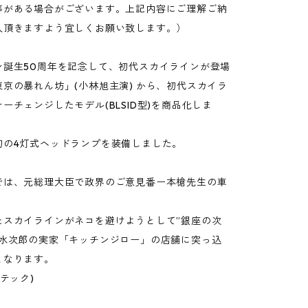
等がある場合がございます。上記内容にご理解ご納
入頂きますよう宜しくお願い致します。）
ン誕生50周年を記念して、初代スカイラインが登場
京の暴れん坊」(小林旭主演) から、初代スカイラ
ーチェンジしたモデル(BLSID型)を商品化しま
初の4灯式ヘッドランプを装備しました。
では、元総理大臣で政界のご意見番ー本槍先生の車
。
たスカイラインがネコを避けようとして”銀座の次
清水次郎の実家「キッチンジロー」の店舗に突っ込
となります。
ーテック)