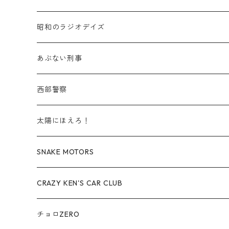
赤箱 - 絶版（廃盤）トミカ No.30-39
TLV - No. LV-30-39
建設車両・作業車
商用車・公用車
TLVN - No. LV-00-09
三菱 / MITSUBISHI
TLVN - 車種別
昭和のラジオデイズ
赤箱 - 絶版（廃盤）トミカ No.40-49
TLV - No. LV-40-49
その他
建設車両・作業車
TLVN - No. LV-10-19
乗用車
シボレー / Chevrolet
あぶない刑事
赤箱 - 絶版（廃盤）トミカ No.50-59
TLV - No. LV-50-59
その他
TLVN - No. LV-20-29
商用車・公用車
ビー・エム・ダブリュー / BMW
西部警察
赤箱 - 絶版（廃盤）トミカ No.60-69
TLV - No. LV-60-69
TLVN - No. LV-30-39
建設車両・作業車
レクサス / LEXUS
太陽にほえろ！
赤箱 - 絶版（廃盤）トミカ No.70-79
TLV - No. LV-70-79
TLVN - No. LV-40-49
その他
アウディ / Audi
SNAKE MOTORS
赤箱 - 絶版（廃盤）トミカ No.80-89
TLV - No. LV-80-89
TLVN - No. LV-50-59
ロータス / LOTUS
CRAZY KEN'S CAR CLUB
赤箱 - 絶版（廃盤）トミカ No.90-99
TLV - No. LV-90-99
TLVN - No. LV-60-69
三菱ふそう/ MITSUBISHI FUSO
チョロZERO
赤箱 - 絶版（廃盤）トミカ No.100-109
TLV - No. LV-100-109
TLVN - No. LV-70-79