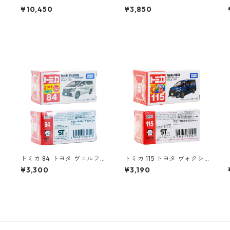
ージネオ 日本交通 VOL.3 2
ージ LV-194a DATSUN truc
¥10,450
¥3,850
MODELS #10223412
k 北米仕様 #36316633
トミカ 84 トヨタ ヴェルフ
トミカ 115 トヨタ ヴォクシ
ァイア（初回特別仕様）#10
ー #10801214
¥3,300
¥3,190
824916