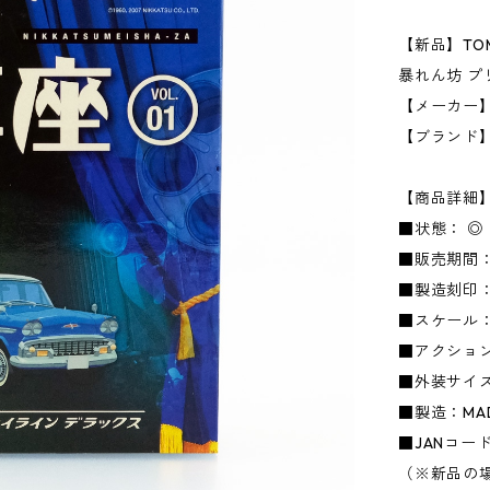
【新品】TOMI
暴れん坊 プ
【メーカー】
【ブランド
【商品詳細
■状態： 
■販売期間：
■製造刻印
■スケール：1
■アクショ
■外装サイズ：
■製造：MADE
■JANコード：
（※新品の