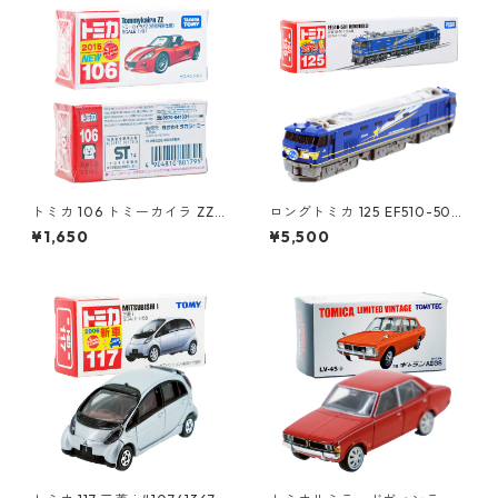
トミカ 106 トミーカイラ ZZ
ロングトミカ 125 EF510-501
（初回特別仕様）#10801795
北斗星 #10486459
¥1,650
¥5,500