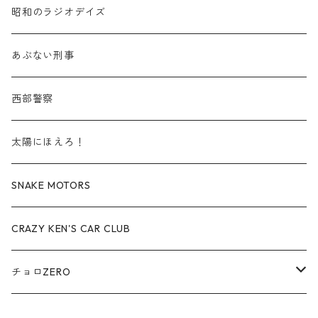
赤箱 - 絶版（廃盤）トミカ No.30-39
TLV - No. LV-30-39
建設車両・作業車
商用車・公用車
TLVN - No. LV-00-09
三菱 / MITSUBISHI
TLVN - 車種別
昭和のラジオデイズ
赤箱 - 絶版（廃盤）トミカ No.40-49
TLV - No. LV-40-49
その他
建設車両・作業車
TLVN - No. LV-10-19
乗用車
シボレー / Chevrolet
あぶない刑事
赤箱 - 絶版（廃盤）トミカ No.50-59
TLV - No. LV-50-59
その他
TLVN - No. LV-20-29
商用車・公用車
ビー・エム・ダブリュー / BMW
西部警察
赤箱 - 絶版（廃盤）トミカ No.60-69
TLV - No. LV-60-69
TLVN - No. LV-30-39
建設車両・作業車
レクサス / LEXUS
太陽にほえろ！
赤箱 - 絶版（廃盤）トミカ No.70-79
TLV - No. LV-70-79
TLVN - No. LV-40-49
その他
アウディ / Audi
SNAKE MOTORS
赤箱 - 絶版（廃盤）トミカ No.80-89
TLV - No. LV-80-89
TLVN - No. LV-50-59
ロータス / LOTUS
CRAZY KEN'S CAR CLUB
赤箱 - 絶版（廃盤）トミカ No.90-99
TLV - No. LV-90-99
TLVN - No. LV-60-69
三菱ふそう/ MITSUBISHI FUSO
チョロZERO
赤箱 - 絶版（廃盤）トミカ No.100-109
TLV - No. LV-100-109
TLVN - No. LV-70-79
コマツ / KOMATSU
チョロQZERO - No.Z-00-75