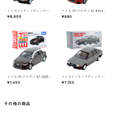
トミカリミテッドヴィンテー
トミカ 111 アウディ A1 #1043
ジネオ LV-N81a アウディ80 2.
8779
¥8,800
¥880
0E ヨーロッパ #36250968
トミカ 111 アウディ A1 (初回特
トミカリミテッドヴィンテー
別カラー) #10471226
ジネオ LV-N86a アウディ 80
¥1,650
¥7,150
クワトロ #36271437
その他の商品