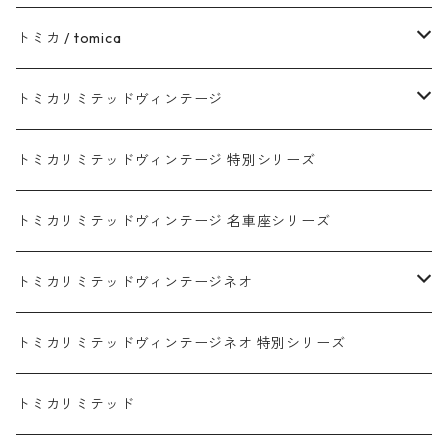
トヨタ / TOYOTA
トミカ / tomica
ダイハツ / DAIHATSU
赤箱 - 現行トミカ
トミカリミテッドヴィンテージ
マツダ / MAZDA
赤箱 - 限定トミカ 初回特別カラー
TLV - NEW LINEUP
トミカリミテッドヴィンテージ 特別シリーズ
ホンダ / HONDA
赤箱 - 絶版（廃盤）トミカ No.1-120
TLV - No. LV-00-195
トミカリミテッドヴィンテージ 名車座シリーズ
赤箱 - 絶版（廃盤）トミカ No.1-9
TLV - No. LV-00-09
日産 / NISSAN
赤箱 - 絶版（廃盤）ロングトミカ No.121-
TLV - 車種別
トミカリミテッドヴィンテージネオ
赤箱 - 絶版（廃盤）トミカ No.10-19
TLV - No. LV-10-19
乗用車
スバル / SUBARU
赤箱 - 車種別
TLVN - NEW LINEUP
トミカリミテッドヴィンテージネオ 特別シリーズ
赤箱 - 絶版（廃盤）トミカ No.20-29
TLV - No. LV-20-29
商用車・公用車
乗用車
スズキ / SUZUKI
TLVN - No. LV-00-219
トミカリミテッド