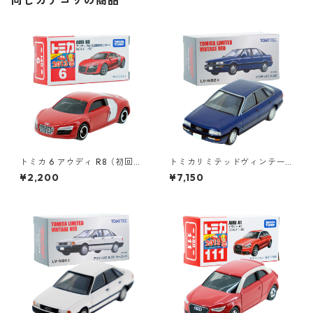
同じカテゴリの商品
トミカ 6 アウディ R8（初回特
トミカリミテッドヴィンテー
別カラー）#10467441
ジネオ LV-N82b アウディ90
¥2,200
¥7,150
2.3E #36250999