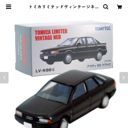
トミカリミテッドヴィンテージネオ
LV-N86b アウディ 80 クワトロ #3
6271444 | よろずやジャック