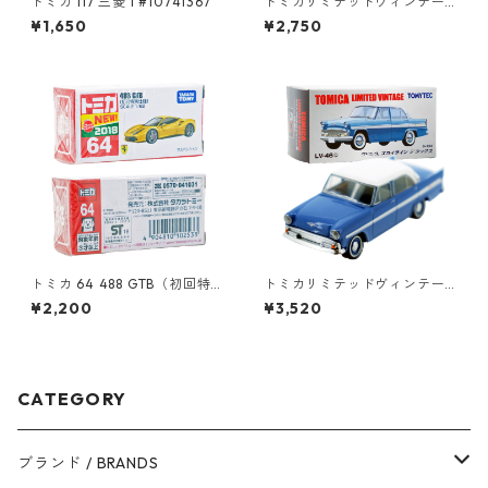
トミカ 117 三菱 i #10741367
トミカリミテッドヴィンテー
ジ LV-45a 三菱 ギャラン AⅡ
¥1,650
¥2,750
GS #10212676
トミカ 64 488 GTB（初回特
トミカリミテッドヴィンテー
別仕様）#10102533
ジ LV-46b プリンス スカイラ
¥2,200
¥3,520
イン デラックス #10212751
CATEGORY
ブランド / BRANDS