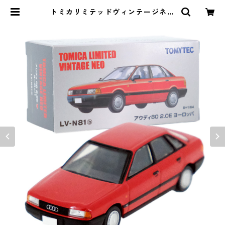
トミカリミテッドヴィンテージネオ
LV-N81b アウディ80 2.0E ヨーロ
ッパ #36250975 | よろずやジャッ
ク