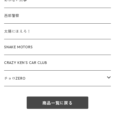
あぶない刑事
赤箱 - 絶版（廃盤）トミカ No.50-59
TLV - No. LV-50-59
その他
TLVN - No. LV-20-29
商用車・公用車
ビー・エム・ダブリュー / BMW
西部警察
赤箱 - 絶版（廃盤）トミカ No.60-69
TLV - No. LV-60-69
TLVN - No. LV-30-39
建設車両・作業車
レクサス / LEXUS
太陽にほえろ！
赤箱 - 絶版（廃盤）トミカ No.70-79
TLV - No. LV-70-79
TLVN - No. LV-40-49
その他
アウディ / Audi
SNAKE MOTORS
赤箱 - 絶版（廃盤）トミカ No.80-89
TLV - No. LV-80-89
TLVN - No. LV-50-59
ロータス / LOTUS
CRAZY KEN'S CAR CLUB
赤箱 - 絶版（廃盤）トミカ No.90-99
TLV - No. LV-90-99
TLVN - No. LV-60-69
三菱ふそう/ MITSUBISHI FUSO
チョロZERO
赤箱 - 絶版（廃盤）トミカ No.100-109
TLV - No. LV-100-109
TLVN - No. LV-70-79
コマツ / KOMATSU
チョロQZERO - No.Z-00-75
赤箱 - 絶版（廃盤）トミカ No.110-119
TLV - No. LV-110-119
TLVN - No. LV-80-89
商品一覧に戻る
チョロQZERO - No. Z-00-09
その他
あぶない刑事
赤箱 - 絶版（廃盤）トミカ No.120
TLV - No. LV-120-129
TLVN - No. LV-90-99