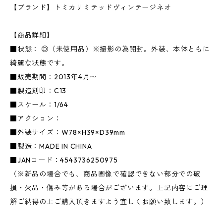
【ブランド】トミカリミテッドヴィンテージネオ
【商品詳細】
■状態： ◎（未使用品）※撮影の為開封。外装、本体ともに
綺麗な状態です。
■販売期間：2013年4月〜
■製造刻印：C13
■スケール：1/64
■アクション：
■外装サイズ：W78×H39×D39mm
■製造：MADE IN CHINA
■JANコード：4543736250975
（※新品の場合でも、商品画像で確認できない部分での破
損・欠品・傷み等がある場合がございます。上記内容にご理
解ご納得の上ご購入頂きますよう宜しくお願い致します。）