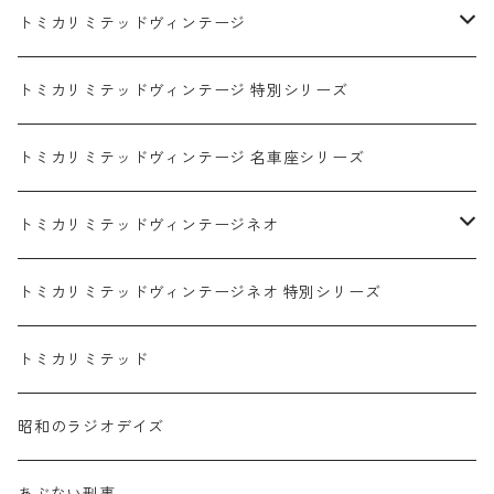
ダイハツ / DAIHATSU
赤箱 - 現行トミカ
トミカリミテッドヴィンテージ
マツダ / MAZDA
赤箱 - 限定トミカ 初回特別カラー
TLV - NEW LINEUP
トミカリミテッドヴィンテージ 特別シリーズ
ホンダ / HONDA
赤箱 - 絶版（廃盤）トミカ No.1-120
TLV - No. LV-00-195
トミカリミテッドヴィンテージ 名車座シリーズ
赤箱 - 絶版（廃盤）トミカ No.1-9
TLV - No. LV-00-09
日産 / NISSAN
赤箱 - 絶版（廃盤）ロングトミカ No.121-
TLV - 車種別
トミカリミテッドヴィンテージネオ
赤箱 - 絶版（廃盤）トミカ No.10-19
TLV - No. LV-10-19
乗用車
スバル / SUBARU
赤箱 - 車種別
TLVN - NEW LINEUP
トミカリミテッドヴィンテージネオ 特別シリーズ
赤箱 - 絶版（廃盤）トミカ No.20-29
TLV - No. LV-20-29
商用車・公用車
乗用車
スズキ / SUZUKI
TLVN - No. LV-00-219
トミカリミテッド
赤箱 - 絶版（廃盤）トミカ No.30-39
TLV - No. LV-30-39
建設車両・作業車
商用車・公用車
TLVN - No. LV-00-09
三菱 / MITSUBISHI
TLVN - 車種別
昭和のラジオデイズ
赤箱 - 絶版（廃盤）トミカ No.40-49
TLV - No. LV-40-49
その他
建設車両・作業車
TLVN - No. LV-10-19
乗用車
シボレー / Chevrolet