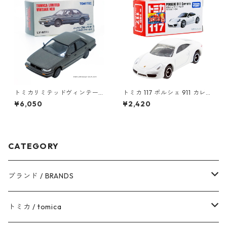
トミカリミテッドヴィンテー
トミカ 117 ポルシェ 911 カレラ
ジネオ LV-N11b ニッサン ブル
#10439271
¥6,050
¥2,420
ーバード 2.0SSS アテーサX #1
0214618
CATEGORY
ブランド / BRANDS
トヨタ / TOYOTA
トミカ / tomica