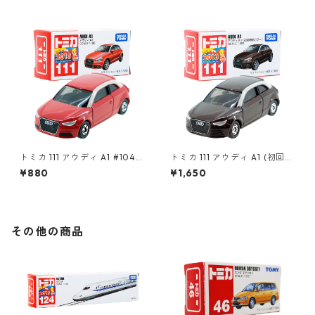
トミカ 111 アウディ A1 #1043
トミカ 111 アウディ A1 (初回特
8779
別カラー) #10471226
¥880
¥1,650
その他の商品