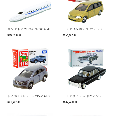
ロングトミカ 124 N700A #10
トミカ 46 ホンダ オデッセイ
486213
#10543985
¥5,500
¥2,530
トミカ 118 Honda CR-V #104
トミカリミテッドヴィンテー
39028
ジ LV-70a ニッサン グロリア
¥1,650
¥4,400
スーパー デラックス 68年式 #
10218371