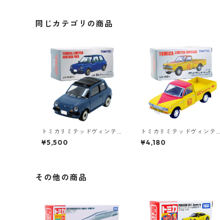
6
同じカテゴリの商品
トミカリミテッドヴィンテ
トミカリミテッドヴィンテ
ージネオ LV-N40a 日産 Be
ージ LV-195a ダットサント
¥5,500
¥4,180
-1 キャンバストップ #3622
ラック 1300デラックス ブ
5614
リヂストン #36316626
その他の商品