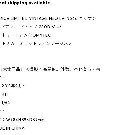
nal shipping available
CA LIMITED VINTAGE NEO LV-N56a ニッサン
ドア ハードトップ 280D VL-6
トミーテック(TOMYTEC)
】トミカリミテッドヴィンテージネオ
】
◎（未使用品）※撮影の為開封。外装、本体ともに綺
す。
2011年9月〜
H11
/64
ン：
W78×H39×D39mm
 IN CHINA