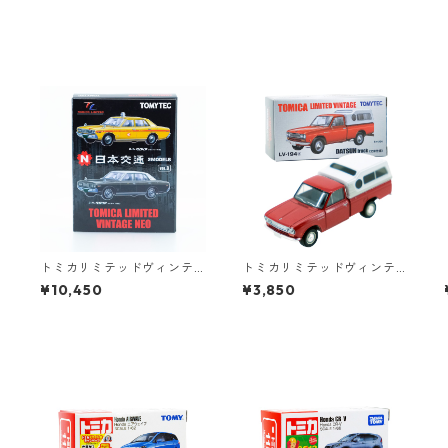
トミカリミテッドヴィンテ
トミカリミテッドヴィンテ
ージネオ 日本交通 VOL.3 2
ージ LV-194a DATSUN truc
¥10,450
¥3,850
MODELS #10223412
k 北米仕様 #36316633