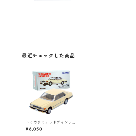
最近チェックした商品
トミカリミテッドヴィンテ
ージネオ LV-N56a ニッサン
¥6,050
セドリック 4ドア ハードト
ップ 280D VL-6 #3622989