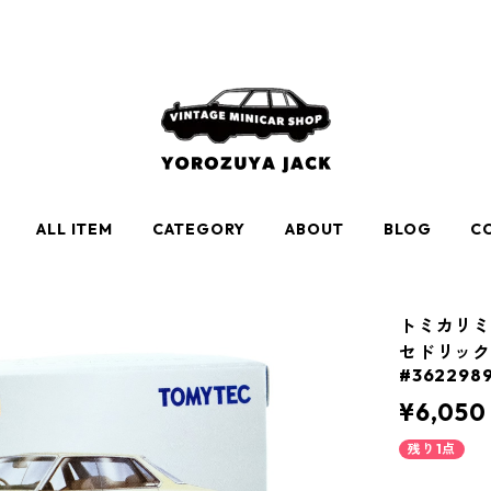
ALL ITEM
CATEGORY
ABOUT
BLOG
C
トミカリミ
セドリック 
#362298
¥6,050
残り1点