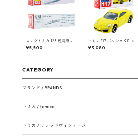
ロングトミカ 125 超電導リ
トミカ 117 ポルシェ 911 カ
ニア L0系 #10824619
ラ (初回特別カラー) #1045
¥5,500
¥3,080
0368
CATEGORY
ブランド / BRANDS
トヨタ / TOYOTA
トミカ / tomica
ダイハツ / DAIHATSU
赤箱 - 現行トミカ
トミカリミテッドヴィンテージ