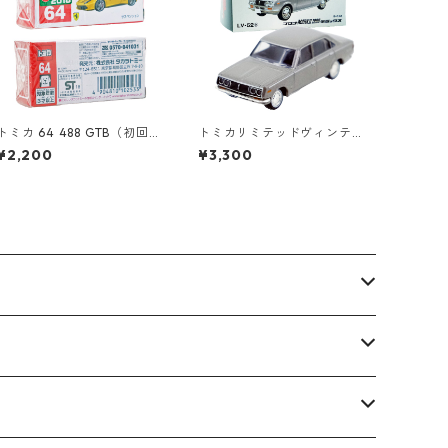
トミカ 64 488 GTB（初回特
トミカリミテッドヴィンテ
別仕様）#10102533
ージ LV-52b コロナ MARK
¥2,200
¥3,300
Ⅱ 1900 デラックス #10213
451