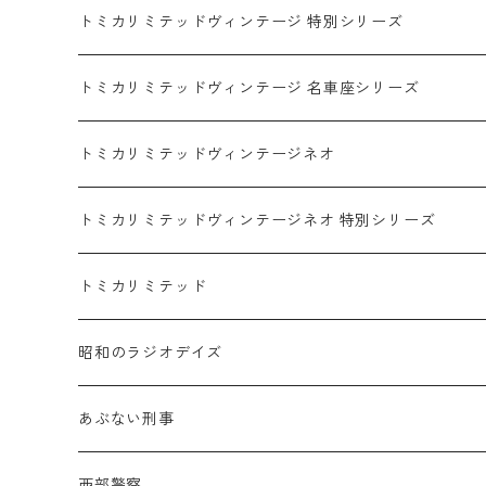
マツダ / MAZDA
赤箱 - 限定トミカ 初回特別カラー
TLV - NEW LINEUP
トミカリミテッドヴィンテージ 特別シリーズ
ホンダ / HONDA
赤箱 - 絶版（廃盤）トミカ No.1-120
TLV - No. LV-00-195
トミカリミテッドヴィンテージ 名車座シリーズ
赤箱 - 絶版（廃盤）トミカ No.1-9
TLV - No. LV-00-09
日産 / NISSAN
赤箱 - 絶版（廃盤）ロングトミカ No.121-
TLV - 車種別
トミカリミテッドヴィンテージネオ
赤箱 - 絶版（廃盤）トミカ No.10-19
TLV - No. LV-10-19
乗用車
スバル / SUBARU
赤箱 - 車種別
TLVN - NEW LINEUP
トミカリミテッドヴィンテージネオ 特別シリーズ
赤箱 - 絶版（廃盤）トミカ No.20-29
TLV - No. LV-20-29
商用車・公用車
乗用車
スズキ / SUZUKI
TLVN - No. LV-00-219
トミカリミテッド
赤箱 - 絶版（廃盤）トミカ No.30-39
TLV - No. LV-30-39
建設車両・作業車
商用車・公用車
TLVN - No. LV-00-09
三菱 / MITSUBISHI
TLVN - 車種別
昭和のラジオデイズ
赤箱 - 絶版（廃盤）トミカ No.40-49
TLV - No. LV-40-49
その他
建設車両・作業車
TLVN - No. LV-10-19
乗用車
シボレー / Chevrolet
あぶない刑事
赤箱 - 絶版（廃盤）トミカ No.50-59
TLV - No. LV-50-59
その他
TLVN - No. LV-20-29
商用車・公用車
ビー・エム・ダブリュー / BMW
西部警察