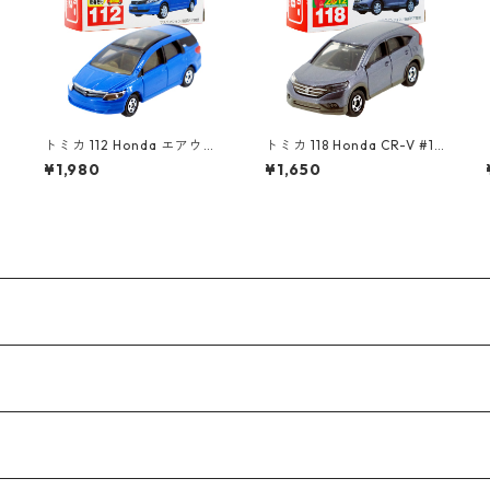
レ
トミカ 112 Honda エアウェ
トミカ 118 Honda CR-V #10
イブ #10723943
439028
¥1,980
¥1,650