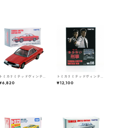
トミカリミテッドヴィンテ
トミカリミテッドヴィンテ
ージネオ LV-N85b ニッサン
ージネオ もっと あぶない刑
¥6,820
¥12,100
スカイライン 2000 RS 82
事 VOL.08 ニッサン グロリ
年式 #36271390
ア HT #36290377