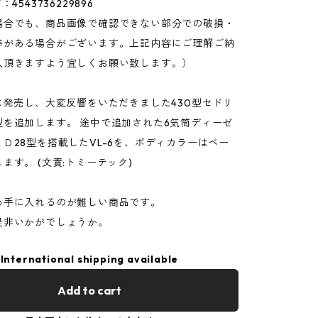
4543736229896
場合でも、商品画像で確認できない部分での破損・
等がある場合がございます。上記内容にご理解ご納
入頂きますよう宜しくお願い致します。）
に発売し、大変反響をいただきました430型セドリ
型を追加します。 途中で追加された6気筒ディーゼ
Ｄ28型を搭載したVL-6を、ボディカラーはベー
ます。 (文責:トミーテック)
め手に入れるのが難しい商品です。
是非いかがでしょうか。
International shipping available
Add to cart