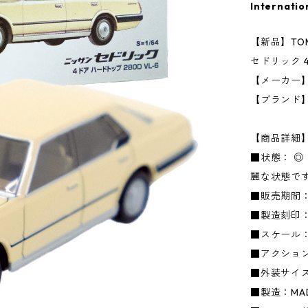
Internatio
【新品】TOMI
セドリック 4
【メーカー】
【ブランド
【商品詳細
■状態： 
麗な状態で
■販売期間：
■製造刻印：
■スケール：1
■アクショ
■外装サイズ：
■製造：MADE