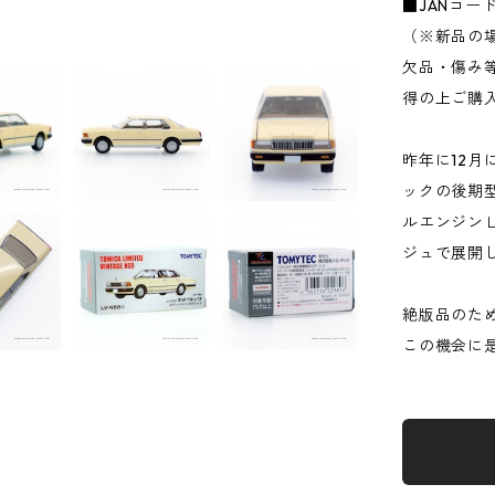
■JANコード：
（※新品の
欠品・傷み
得の上ご購
昨年に12月
ックの後期
ルエンジンＬ
ジュで展開し
絶版品のた
この機会に