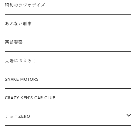
赤箱 - 絶版（廃盤）トミカ No.30-39
TLV - No. LV-30-39
建設車両・作業車
商用車・公用車
TLVN - No. LV-00-09
三菱 / MITSUBISHI
TLVN - 車種別
昭和のラジオデイズ
赤箱 - 絶版（廃盤）トミカ No.40-49
TLV - No. LV-40-49
その他
建設車両・作業車
TLVN - No. LV-10-19
乗用車
シボレー / Chevrolet
あぶない刑事
赤箱 - 絶版（廃盤）トミカ No.50-59
TLV - No. LV-50-59
その他
TLVN - No. LV-20-29
商用車・公用車
ビー・エム・ダブリュー / BMW
西部警察
赤箱 - 絶版（廃盤）トミカ No.60-69
TLV - No. LV-60-69
TLVN - No. LV-30-39
建設車両・作業車
レクサス / LEXUS
太陽にほえろ！
赤箱 - 絶版（廃盤）トミカ No.70-79
TLV - No. LV-70-79
TLVN - No. LV-40-49
その他
アウディ / Audi
SNAKE MOTORS
赤箱 - 絶版（廃盤）トミカ No.80-89
TLV - No. LV-80-89
TLVN - No. LV-50-59
ロータス / LOTUS
CRAZY KEN'S CAR CLUB
赤箱 - 絶版（廃盤）トミカ No.90-99
TLV - No. LV-90-99
TLVN - No. LV-60-69
三菱ふそう/ MITSUBISHI FUSO
チョロZERO
赤箱 - 絶版（廃盤）トミカ No.100-109
TLV - No. LV-100-109
TLVN - No. LV-70-79
コマツ / KOMATSU
チョロQZERO - No.Z-00-75