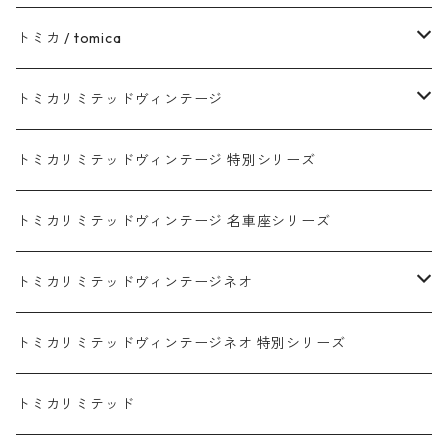
トヨタ / TOYOTA
トミカ / tomica
ダイハツ / DAIHATSU
赤箱 - 現行トミカ
トミカリミテッドヴィンテージ
マツダ / MAZDA
赤箱 - 限定トミカ 初回特別カラー
TLV - NEW LINEUP
トミカリミテッドヴィンテージ 特別シリーズ
ホンダ / HONDA
赤箱 - 絶版（廃盤）トミカ No.1-120
TLV - No. LV-00-195
トミカリミテッドヴィンテージ 名車座シリーズ
赤箱 - 絶版（廃盤）トミカ No.1-9
TLV - No. LV-00-09
日産 / NISSAN
赤箱 - 絶版（廃盤）ロングトミカ No.121-
TLV - 車種別
トミカリミテッドヴィンテージネオ
赤箱 - 絶版（廃盤）トミカ No.10-19
TLV - No. LV-10-19
乗用車
スバル / SUBARU
赤箱 - 車種別
TLVN - NEW LINEUP
トミカリミテッドヴィンテージネオ 特別シリーズ
赤箱 - 絶版（廃盤）トミカ No.20-29
TLV - No. LV-20-29
商用車・公用車
乗用車
スズキ / SUZUKI
TLVN - No. LV-00-219
トミカリミテッド