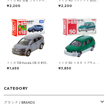
トミカ 40 日産 フェアレディ
トミカ 90 フィアット 500
Z NISMO（初回特別カラー）#
（初回特別カラー）#1047108
¥2,200
¥2,200
10801740
0
トミカ 118 Honda CR-V #104
トミカ 50 トヨタ イプサム #1
39028
0306672
¥1,650
¥3,850
CATEGORY
ブランド / BRANDS