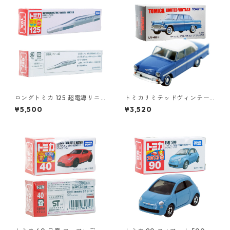
ロングトミカ 125 超電導リニ
トミカリミテッドヴィンテー
ア L0系 #10824619
ジ LV-46b プリンス スカイラ
¥5,500
¥3,520
イン デラックス #10212751