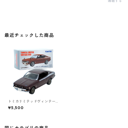
通報する
最近チェックした商品
トミカリミテッドヴィンテー
ジネオ LV-N38a 三菱 ギャラ
¥5,500
ン GTO 2000GSR 76年式 #1
0225423