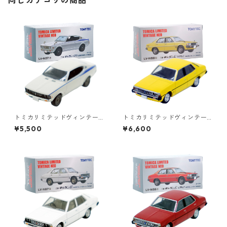
同じカテゴリの商品
トミカリミテッドヴィンテー
トミカリミテッドヴィンテー
ジネオ LV-N37a 三菱 ギャラ
ジネオ LV-N88b 三菱 ギャラン
¥5,500
¥6,600
ン GTO 2000GSR 73年式 #1
Σ エテルナ 1600SL スーパー 7
0225416
8年式 #36272946