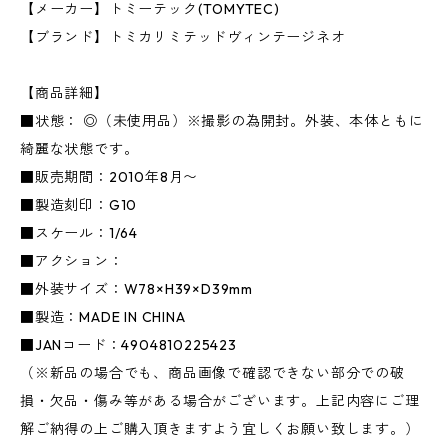
【メーカー】トミーテック(TOMYTEC)
【ブランド】トミカリミテッドヴィンテージネオ
【商品詳細】
■状態： ◎（未使用品）※撮影の為開封。外装、本体ともに
綺麗な状態です。
■販売期間：2010年8月〜
■製造刻印：G10
■スケール：1/64
■アクション：
■外装サイズ：W78×H39×D39mm
■製造：MADE IN CHINA
■JANコード：4904810225423
（※新品の場合でも、商品画像で確認できない部分での破
損・欠品・傷み等がある場合がございます。上記内容にご理
解ご納得の上ご購入頂きますよう宜しくお願い致します。）