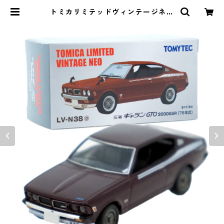
トミカリミテッドヴィンテージネオ
LV-N38a 三菱 ギャラン GTO 200
0GSR 76年式 #10225423 | よろ
ずやジャック