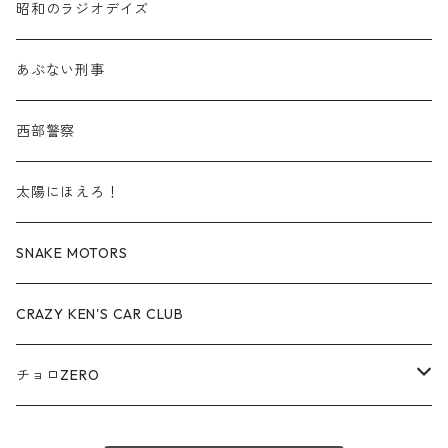
商用車・公用車
TLVN - No. LV-00-09
三菱 / MITSUBISHI
TLVN - 車種別
昭和のラジオデイズ
赤箱 - 絶版（廃盤）トミカ No.40-49
TLV - No. LV-40-49
その他
建設車両・作業車
TLVN - No. LV-10-19
乗用車
シボレー / Chevrolet
あぶない刑事
赤箱 - 絶版（廃盤）トミカ No.50-59
TLV - No. LV-50-59
その他
TLVN - No. LV-20-29
商用車・公用車
ビー・エム・ダブリュー / BMW
西部警察
赤箱 - 絶版（廃盤）トミカ No.60-69
TLV - No. LV-60-69
TLVN - No. LV-30-39
建設車両・作業車
レクサス / LEXUS
太陽にほえろ！
赤箱 - 絶版（廃盤）トミカ No.70-79
TLV - No. LV-70-79
TLVN - No. LV-40-49
その他
アウディ / Audi
SNAKE MOTORS
赤箱 - 絶版（廃盤）トミカ No.80-89
TLV - No. LV-80-89
TLVN - No. LV-50-59
ロータス / LOTUS
CRAZY KEN'S CAR CLUB
赤箱 - 絶版（廃盤）トミカ No.90-99
TLV - No. LV-90-99
TLVN - No. LV-60-69
三菱ふそう/ MITSUBISHI FUSO
チョロZERO
赤箱 - 絶版（廃盤）トミカ No.100-109
TLV - No. LV-100-109
TLVN - No. LV-70-79
コマツ / KOMATSU
チョロQZERO - No.Z-00-75