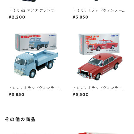
トミカ 62 マツダ アテンザ
トミカリミテッドヴィンテー
（初回特別カラー）#1047471
ジ LV-121b マツダ E2000 ダ
¥2,200
¥3,850
5
ンプカー #36242697
トミカリミテッドヴィンテー
トミカリミテッドヴィンテー
ジ LV-121a マツダ E2000 ダ
ジネオ LV-N25a マツダ ルー
¥3,850
¥5,500
ンプカー #36229827
チェ レガート 4ドア セダン 消
防指令車 #10223627
その他の商品