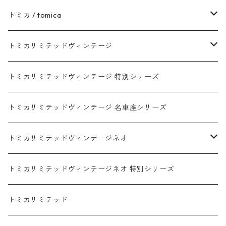
トヨタ / TOYOTA
トミカ / tomica
ダイハツ / DAIHATSU
赤箱 - 現行トミカ
トミカリミテッドヴィンテージ
マツダ / MAZDA
赤箱 - 限定トミカ 初回特別カラー
TLV - NEW LINEUP
トミカリミテッドヴィンテージ 特別シリーズ
ホンダ / HONDA
赤箱 - 絶版（廃盤）トミカ No.1-120
TLV - No. LV-00-195
トミカリミテッドヴィンテージ 名車座シリーズ
赤箱 - 絶版（廃盤）トミカ No.1-9
TLV - No. LV-00-09
日産 / NISSAN
赤箱 - 絶版（廃盤）ロングトミカ No.121-
TLV - 車種別
トミカリミテッドヴィンテージネオ
赤箱 - 絶版（廃盤）トミカ No.10-19
TLV - No. LV-10-19
乗用車
スバル / SUBARU
赤箱 - 車種別
TLVN - NEW LINEUP
トミカリミテッドヴィンテージネオ 特別シリーズ
赤箱 - 絶版（廃盤）トミカ No.20-29
TLV - No. LV-20-29
商用車・公用車
乗用車
スズキ / SUZUKI
TLVN - No. LV-00-219
トミカリミテッド
赤箱 - 絶版（廃盤）トミカ No.30-39
TLV - No. LV-30-39
建設車両・作業車