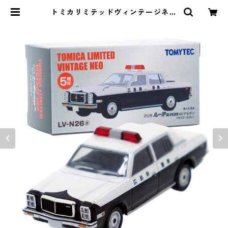
トミカリミテッドヴィンテージネオ
LV-N26a マツダ ルーチェ レガート
4ドア セダン パトロールカー #102
23634 | よろずやジャック