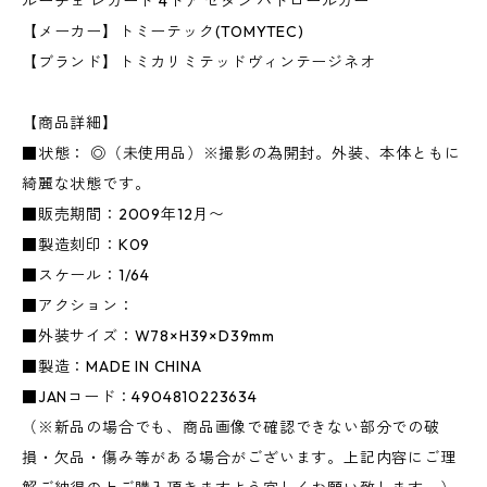
ルーチェ レガート 4ドア セダン パトロールカー
【メーカー】トミーテック(TOMYTEC)
【ブランド】トミカリミテッドヴィンテージネオ
【商品詳細】
■状態： ◎（未使用品）※撮影の為開封。外装、本体ともに
綺麗な状態です。
■販売期間：2009年12月〜
■製造刻印：K09
■スケール：1/64
■アクション：
■外装サイズ：W78×H39×D39mm
■製造：MADE IN CHINA
■JANコード：4904810223634
（※新品の場合でも、商品画像で確認できない部分での破
損・欠品・傷み等がある場合がございます。上記内容にご理