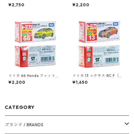
ジ LV-45a 三菱 ギャラン AⅡ
別仕様）#10102533
¥2,750
¥2,200
GS #10212676
トミカ 66 Honda フィット
トミカ 13 レクサス RC F（初
（初回特別仕様）#10824664
回特別仕様）#10801689
¥2,200
¥1,650
CATEGORY
ブランド / BRANDS