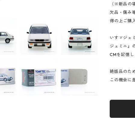
（※新品の
欠品・傷み
得の上ご購
いすゞジェミ
ジェミニ』
CMを記憶し
絶版品のた
この機会に