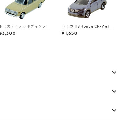
トミカリミテッドヴィンテ
トミカ 118 Honda CR-V #10
ージ LV-64b トヨペット コ
439028
¥3,300
¥1,650
ロナ 1500 デラックス #102
17145