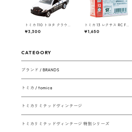
トミカ 110 トヨタ クラウン
トミカ 13 レクサス RC F
パトロールカー #10785552
（初回特別仕様）#1080168
¥3,300
¥1,650
9
CATEGORY
ブランド / BRANDS
トヨタ / TOYOTA
トミカ / tomica
ダイハツ / DAIHATSU
赤箱 - 現行トミカ
トミカリミテッドヴィンテージ
マツダ / MAZDA
赤箱 - 限定トミカ 初回特別カラー
TLV - NEW LINEUP
トミカリミテッドヴィンテージ 特別シリーズ