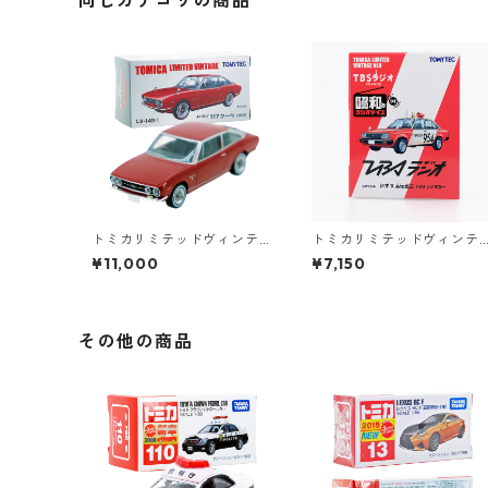
同じカテゴリの商品
トミカリミテッドヴィンテ
トミカリミテッドヴィンテ
ージ LV-149a いすゞ 117 ク
ージネオ 昭和のラジオデイ
¥11,000
¥7,150
ーペ 1800 #36276241
ズ LV-Ra04 いすゞ ジェミ
ニ #36273431
その他の商品