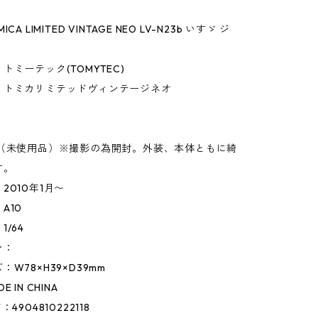
A LIMITED VINTAGE NEO LV-N23b いすゞ ジ
トミーテック(TOMYTEC)
】トミカリミテッドヴィンテージネオ
】
◎（未使用品）※撮影の為開封。外装、本体ともに綺
す。
2010年1月〜
A10
/64
ン：
W78×H39×D39mm
 IN CHINA
4904810222118