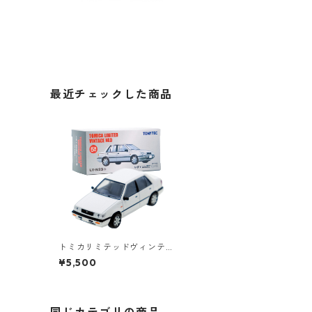
最近チェックした商品
トミカリミテッドヴィンテ
ージネオ LV-N23b いすゞ
¥5,500
ジェミニ C/C #10222118