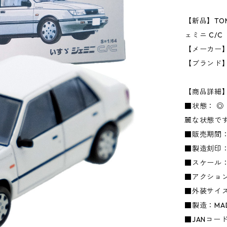
【新品】TOMIC
ェミニ C/C
【メーカー】
【ブランド
【商品詳細
■状態： 
麗な状態で
■販売期間：
■製造刻印：
■スケール：1
■アクショ
■外装サイズ：
■製造：MADE
■JANコード：