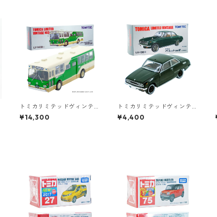
トミカリミテッドヴィンテ
トミカリミテッドヴィンテ
ージネオ LV-N09c いすゞ B
ージ LV-136b いすゞ ベレッ
¥14,300
¥4,400
U04型バス 東京都交通局 #1
ト 1600 GT 69年式 #36271
0217190
482