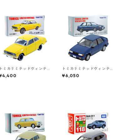
トミカリミテッドヴィンテ
トミカリミテッドヴィンテ
ージ LV-136a いすゞ ベレッ
ージネオ LV-N43b いすゞ
¥4,400
¥6,050
ト 1600 GT 69年式 #36271
ジェミニ ZZ ハンドリング
475
バイ ロータス #36225645