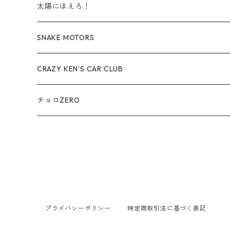
レクサス / LEXUS
太陽にほえろ！
赤箱 - 絶版（廃盤）トミカ No.70-79
TLV - No. LV-70-79
TLVN - No. LV-40-49
その他
アウディ / Audi
SNAKE MOTORS
赤箱 - 絶版（廃盤）トミカ No.80-89
TLV - No. LV-80-89
TLVN - No. LV-50-59
ロータス / LOTUS
CRAZY KEN'S CAR CLUB
赤箱 - 絶版（廃盤）トミカ No.90-99
TLV - No. LV-90-99
TLVN - No. LV-60-69
三菱ふそう/ MITSUBISHI FUSO
チョロZERO
赤箱 - 絶版（廃盤）トミカ No.100-109
TLV - No. LV-100-109
TLVN - No. LV-70-79
コマツ / KOMATSU
チョロQZERO - No.Z-00-75
赤箱 - 絶版（廃盤）トミカ No.110-119
TLV - No. LV-110-119
TLVN - No. LV-80-89
チョロQZERO - No. Z-00-09
その他
あぶない刑事
赤箱 - 絶版（廃盤）トミカ No.120
TLV - No. LV-120-129
TLVN - No. LV-90-99
チョロQZERO - No. Z-10-19
フォード / Ford
西部警察
TLV - No. LV-130-139
TLVN - No. LV-100-109
プライバシーポリシー
特定商取引法に基づく表記
チョロQZERO - No. Z-20-29
アバルト / ABARTH
TLV - No. LV-140-149