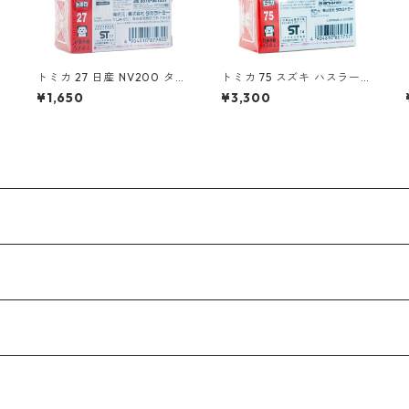
トミカ 27 日産 NV200 タク
トミカ 75 スズキ ハスラー
シー（初回特別仕様）#1087
（初回特別仕様）#1080175
¥1,650
¥3,300
9800
7