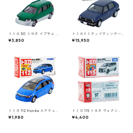
トミカ 50 トヨタ イプサム #1
トミカリミテッドヴィンテー
0306672
ジネオ LV-N71b フォルクスワ
¥3,850
¥15,950
ーゲン ゴルフⅡ CLi #362299
71
トミカ 112 Honda エアウェイ
トミカ 115 トヨタ ヴォクシー
ブ #10723943
（初回特別仕様）#10801764
¥1,980
¥4,400