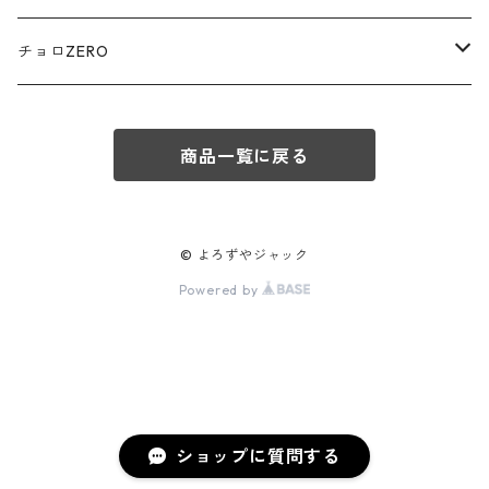
赤箱 - 絶版（廃盤）トミカ No.90-99
TLV - No. LV-90-99
TLVN - No. LV-60-69
三菱ふそう/ MITSUBISHI FUSO
チョロZERO
赤箱 - 絶版（廃盤）トミカ No.100-109
TLV - No. LV-100-109
TLVN - No. LV-70-79
コマツ / KOMATSU
チョロQZERO - No.Z-00-75
赤箱 - 絶版（廃盤）トミカ No.110-119
TLV - No. LV-110-119
TLVN - No. LV-80-89
商品一覧に戻る
チョロQZERO - No. Z-00-09
その他
あぶない刑事
赤箱 - 絶版（廃盤）トミカ No.120
TLV - No. LV-120-129
TLVN - No. LV-90-99
チョロQZERO - No. Z-10-19
フォード / Ford
西部警察
© よろずやジャック
TLV - No. LV-130-139
TLVN - No. LV-100-109
Powered by
チョロQZERO - No. Z-20-29
アバルト / ABARTH
TLV - No. LV-140-149
TLVN - No. LV-110-119
チョロQZERO - No. Z-30-39
TLV - No. LV-150-159
メルセデスベンツ / Mercedes-Benz
TLVN - No. LV-120-129
チョロQZERO - No. Z-40-49
TLV - No. LV-160-169
光岡 / MITSUOKA
ショップに質問する
TLVN - No. LV-130-139