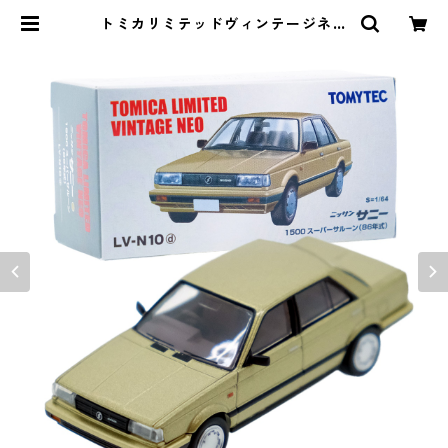
トミカリミテッドヴィンテージネオ
LV-N10d ニッサン サニー 1500 ス
ーパーサルーン #36265429 | よろ
ずやジャック