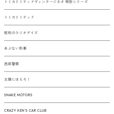
乗用車
スバル / SUBARU
赤箱 - 車種別
TLVN - NEW LINEUP
トミカリミテッドヴィンテージネオ 特別シリーズ
赤箱 - 絶版（廃盤）トミカ No.20-29
TLV - No. LV-20-29
商用車・公用車
乗用車
スズキ / SUZUKI
TLVN - No. LV-00-219
トミカリミテッド
赤箱 - 絶版（廃盤）トミカ No.30-39
TLV - No. LV-30-39
建設車両・作業車
商用車・公用車
TLVN - No. LV-00-09
三菱 / MITSUBISHI
TLVN - 車種別
昭和のラジオデイズ
赤箱 - 絶版（廃盤）トミカ No.40-49
TLV - No. LV-40-49
その他
建設車両・作業車
TLVN - No. LV-10-19
乗用車
シボレー / Chevrolet
あぶない刑事
赤箱 - 絶版（廃盤）トミカ No.50-59
TLV - No. LV-50-59
その他
TLVN - No. LV-20-29
商用車・公用車
ビー・エム・ダブリュー / BMW
西部警察
赤箱 - 絶版（廃盤）トミカ No.60-69
TLV - No. LV-60-69
TLVN - No. LV-30-39
建設車両・作業車
レクサス / LEXUS
太陽にほえろ！
赤箱 - 絶版（廃盤）トミカ No.70-79
TLV - No. LV-70-79
TLVN - No. LV-40-49
その他
アウディ / Audi
SNAKE MOTORS
赤箱 - 絶版（廃盤）トミカ No.80-89
TLV - No. LV-80-89
TLVN - No. LV-50-59
ロータス / LOTUS
CRAZY KEN'S CAR CLUB