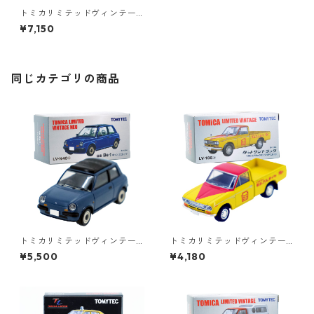
トミカリミテッドヴィンテー
ジネオ LV-N10d ニッサン サ
¥7,150
ニー 1500 スーパーサルーン
#36265429
同じカテゴリの商品
トミカリミテッドヴィンテー
トミカリミテッドヴィンテー
ジネオ LV-N40a 日産 Be-1 キ
ジ LV-195a ダットサントラッ
¥5,500
¥4,180
ャンバストップ #36225614
ク 1300デラックス ブリヂス
トン #36316626