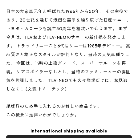
日本の大衆車元年と呼ばれた1966年から50年。 その主役で
あり、20世紀を通じて熾烈な競争を繰り広げた日産サニー、
トヨタ・カローラも誕生50周年を相次いで迎えます。 まず
今月は、TLVおよびTLV-NEOのサニーの新仕様を発売しま
す。 トラッドサニーこと6代目サニーは1985年デビュー。 高
品質さと端正なスタイルが評判となり、当時の人気車種でし
た。 今回は、当時の上級グレード、スーパーサルーンを再
現。 リアスポイラーなしとし、当時のファミリーカーの雰囲
気を強調しました。 TLV-NEOでも久々登場だけに、お見逃
しなく！ (文責:トミーテック)
絶版品のため手に入れるのが難しい商品です。
この機会に是非いかがでしょうか。
International shipping available