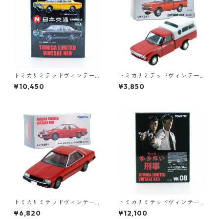
トミカリミテッドヴィンテー
トミカリミテッドヴィンテー
ジネオ 日本交通 VOL.3 2MO
ジ LV-194a DATSUN truck 北
¥10,450
¥3,850
DELS #10223412
米仕様 #36316633
トミカリミテッドヴィンテー
トミカリミテッドヴィンテー
ジネオ LV-N85b ニッサン スカ
ジネオ もっと あぶない刑事 V
¥6,820
¥12,100
イライン 2000 RS 82年式 #3
OL.08 ニッサン グロリア HT