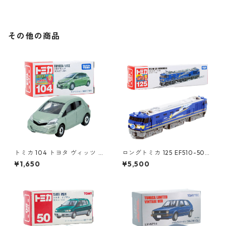
6271390
#36290377
その他の商品
トミカ 104 トヨタ ヴィッツ #
ロングトミカ 125 EF510-501
10392507
北斗星 #10486459
¥1,650
¥5,500