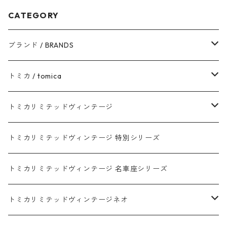
CATEGORY
ブランド / BRANDS
トヨタ / TOYOTA
トミカ / tomica
ダイハツ / DAIHATSU
赤箱 - 現行トミカ
トミカリミテッドヴィンテージ
マツダ / MAZDA
赤箱 - 限定トミカ 初回特別カラー
TLV - NEW LINEUP
トミカリミテッドヴィンテージ 特別シリーズ
ホンダ / HONDA
赤箱 - 絶版（廃盤）トミカ No.1-120
TLV - No. LV-00-195
トミカリミテッドヴィンテージ 名車座シリーズ
赤箱 - 絶版（廃盤）トミカ No.1-9
TLV - No. LV-00-09
日産 / NISSAN
赤箱 - 絶版（廃盤）ロングトミカ No.121-
TLV - 車種別
トミカリミテッドヴィンテージネオ
赤箱 - 絶版（廃盤）トミカ No.10-19
TLV - No. LV-10-19