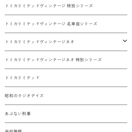
マツダ / MAZDA
赤箱 - 限定トミカ 初回特別カラー
TLV - NEW LINEUP
トミカリミテッドヴィンテージ 特別シリーズ
ホンダ / HONDA
赤箱 - 絶版（廃盤）トミカ No.1-120
TLV - No. LV-00-195
トミカリミテッドヴィンテージ 名車座シリーズ
赤箱 - 絶版（廃盤）トミカ No.1-9
TLV - No. LV-00-09
日産 / NISSAN
赤箱 - 絶版（廃盤）ロングトミカ No.121-
TLV - 車種別
トミカリミテッドヴィンテージネオ
赤箱 - 絶版（廃盤）トミカ No.10-19
TLV - No. LV-10-19
乗用車
スバル / SUBARU
赤箱 - 車種別
TLVN - NEW LINEUP
トミカリミテッドヴィンテージネオ 特別シリーズ
赤箱 - 絶版（廃盤）トミカ No.20-29
TLV - No. LV-20-29
商用車・公用車
乗用車
スズキ / SUZUKI
TLVN - No. LV-00-219
トミカリミテッド
赤箱 - 絶版（廃盤）トミカ No.30-39
TLV - No. LV-30-39
建設車両・作業車
商用車・公用車
TLVN - No. LV-00-09
三菱 / MITSUBISHI
TLVN - 車種別
昭和のラジオデイズ
赤箱 - 絶版（廃盤）トミカ No.40-49
TLV - No. LV-40-49
その他
建設車両・作業車
TLVN - No. LV-10-19
乗用車
シボレー / Chevrolet
あぶない刑事
赤箱 - 絶版（廃盤）トミカ No.50-59
TLV - No. LV-50-59
その他
TLVN - No. LV-20-29
商用車・公用車
ビー・エム・ダブリュー / BMW
西部警察