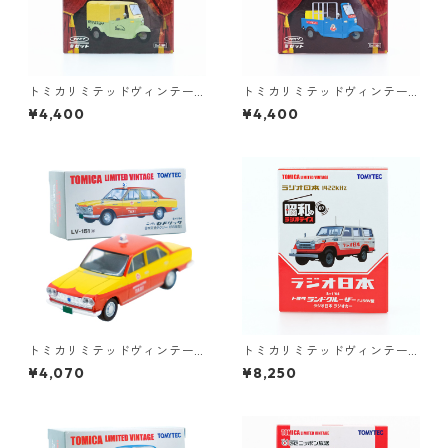
トミカリミテッドヴィンテー
トミカリミテッドヴィンテー
ジ 東宝名車座 VOL.07 日本一
ジ 東宝名車座 VOL.06 クレイ
¥4,400
¥4,400
の若大将 #10214625
ジー作戦 くたばれ！無責任 #1
0213499
トミカリミテッドヴィンテー
トミカリミテッドヴィンテー
ジ LV-151a ニッサン セドリッ
ジ LV-Ra07 昭和のラジオデイ
¥4,070
¥8,250
ク 日本交通タクシー 65年型 #
ズ 07 ラジオ日本 トヨタ ラン
36276470
ドクルーザー FJ56V型 #3627
3462