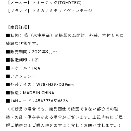
【メーカー】トミーテック(TOMYTEC)
【ブランド】トミカリミテッドヴィンテージ
【商品詳細】
■状態： ◎（未使用品）※撮影の為開封。外装、本体ともに
綺麗な状態です。
■販売期間：2021年9月〜
■製造刻印：H21
■スケール：1/64
■アクション：
■外装サイズ：W78×H39×D39mm
■製造：MADE IN CHINA
■JANコード：4543736316626
（※新品の場合でも、商品画像で確認できない部分での破
損・欠品・傷み等がある場合がございます。上記内容にご理
解ご納得の上ご購入頂きますよう宜しくお願い致します。）