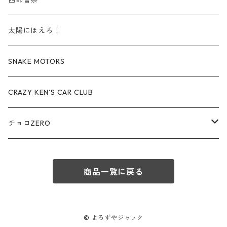
赤箱 - 絶版（廃盤）トミカ No.60-69
TLV - No. LV-60-69
TLVN - No. LV-30-39
建設車両・作業車
レクサス / LEXUS
太陽にほえろ！
赤箱 - 絶版（廃盤）トミカ No.70-79
TLV - No. LV-70-79
TLVN - No. LV-40-49
その他
アウディ / Audi
SNAKE MOTORS
赤箱 - 絶版（廃盤）トミカ No.80-89
TLV - No. LV-80-89
TLVN - No. LV-50-59
ロータス / LOTUS
CRAZY KEN'S CAR CLUB
赤箱 - 絶版（廃盤）トミカ No.90-99
TLV - No. LV-90-99
TLVN - No. LV-60-69
三菱ふそう/ MITSUBISHI FUSO
チョロZERO
赤箱 - 絶版（廃盤）トミカ No.100-109
TLV - No. LV-100-109
TLVN - No. LV-70-79
コマツ / KOMATSU
チョロQZERO - No.Z-00-75
赤箱 - 絶版（廃盤）トミカ No.110-119
TLV - No. LV-110-119
TLVN - No. LV-80-89
商品一覧に戻る
チョロQZERO - No. Z-00-09
その他
あぶない刑事
赤箱 - 絶版（廃盤）トミカ No.120
TLV - No. LV-120-129
TLVN - No. LV-90-99
チョロQZERO - No. Z-10-19
フォード / Ford
西部警察
© よろずやジャック
TLV - No. LV-130-139
TLVN - No. LV-100-109