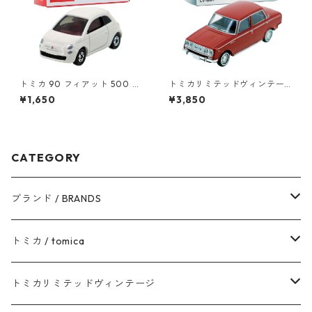
トミカ 90 フィアット 500 #1
トミカリミテッドヴィンテー
0471011
ジ LV-64a トヨペット コロナ
¥1,650
¥3,850
1500 デラックス #10217138
CATEGORY
ブランド / BRANDS
トヨタ / TOYOTA
トミカ / tomica
ダイハツ / DAIHATSU
赤箱 - 現行トミカ
トミカリミテッドヴィンテージ