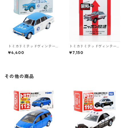
トミカリミテッドヴィンテー
トミカリミテッドヴィンテー
ジ LV-142b トヨタ カローラ 11
ジ LV-Ra03 昭和のラジオデイ
¥4,400
¥7,150
00 4ドア セダン JAFサービ
ズ 03 ニッポン放送 ニッサン
スカー #36273974
ローレル 1800デラックスB #
36249436
その他の商品