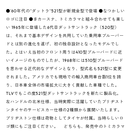
●'60年代の”ダットラ”521型が新規金型で登場 ●なつかしい
ロゴに注目 ●♯カースナ、トミカラマと組み合わせても楽し
い 1965年に登場した6代目ダットサントラック（520型）
は、それまで基本デザインを共用していた乗用車ブルーバー
ドとは別の進化を遂げ、初の独自設計となったモデルでし
た。とはいえ当初のフロント周りは410型ブルーバードに近
いイメージのものでしたが、1968年には510型ブルーバード
を思わせる近代的なデザインとなり、型式名も521型に変更
されました。アメリカでも現地での輸入商用車台数1位を誇
り、日本車全体の市場拡大に大きく貢献した車種でした。
TLVでもこの度521型ダットサントラックを新たに製品化。
左ハンドルの北米仕様、当時実際に活躍していたブリヂスト
ンタイヤのサービスカー仕様の2種類から展開いたします。
ブリヂストン仕様は荷物としてタイヤが付属。当時らしいロ
ゴ類にもご注目ください。 どちらも、発売中のトミカラマ