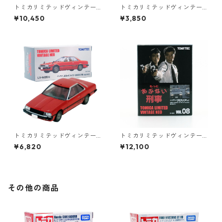
トミカリミテッドヴィンテー
トミカリミテッドヴィンテー
ジネオ 日本交通 VOL.3 2MO
ジ LV-194a DATSUN truck 北
¥10,450
¥3,850
DELS #10223412
米仕様 #36316633
トミカリミテッドヴィンテー
トミカリミテッドヴィンテー
ジネオ LV-N85b ニッサン スカ
ジネオ もっと あぶない刑事 V
¥6,820
¥12,100
イライン 2000 RS 82年式 #3
OL.08 ニッサン グロリア HT
6271390
#36290377
その他の商品