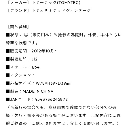
【メーカー】トミーテック(TOMYTEC)
【ブランド】トミカリミテッドヴィンテージ
【商品詳細】
■状態： ◎（未使用品）※撮影の為開封。外装、本体ともに
綺麗な状態です。
■販売期間：2012年10月〜
■製造刻印：J12
■スケール：1/64
■アクション：
■外装サイズ：W78×H39×D39mm
■製造：MADE IN CHINA
■JANコード：4543736245872
（※新品の場合でも、商品画像で確認できない部分での破
損・欠品・傷み等がある場合がございます。上記内容にご理
解ご納得の上ご購入頂きますよう宜しくお願い致します。）