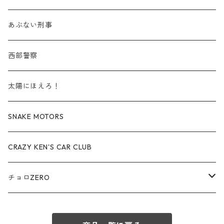
赤箱 - 絶版（廃盤）トミカ No.40-49
TLV - No. LV-40-49
その他
建設車両・作業車
TLVN - No. LV-10-19
乗用車
シボレー / Chevrolet
あぶない刑事
赤箱 - 絶版（廃盤）トミカ No.50-59
TLV - No. LV-50-59
その他
TLVN - No. LV-20-29
商用車・公用車
ビー・エム・ダブリュー / BMW
西部警察
赤箱 - 絶版（廃盤）トミカ No.60-69
TLV - No. LV-60-69
TLVN - No. LV-30-39
建設車両・作業車
レクサス / LEXUS
太陽にほえろ！
赤箱 - 絶版（廃盤）トミカ No.70-79
TLV - No. LV-70-79
TLVN - No. LV-40-49
その他
アウディ / Audi
SNAKE MOTORS
赤箱 - 絶版（廃盤）トミカ No.80-89
TLV - No. LV-80-89
TLVN - No. LV-50-59
ロータス / LOTUS
CRAZY KEN'S CAR CLUB
赤箱 - 絶版（廃盤）トミカ No.90-99
TLV - No. LV-90-99
TLVN - No. LV-60-69
三菱ふそう/ MITSUBISHI FUSO
チョロZERO
赤箱 - 絶版（廃盤）トミカ No.100-109
TLV - No. LV-100-109
TLVN - No. LV-70-79
コマツ / KOMATSU
チョロQZERO - No.Z-00-75
赤箱 - 絶版（廃盤）トミカ No.110-119
TLV - No. LV-110-119
TLVN - No. LV-80-89