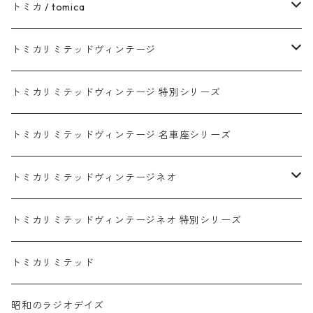
トヨタ / TOYOTA
トミカ / tomica
ダイハツ / DAIHATSU
赤箱 - 現行トミカ
トミカリミテッドヴィンテージ
マツダ / MAZDA
赤箱 - 限定トミカ 初回特別カラー
TLV - NEW LINEUP
トミカリミテッドヴィンテージ 特別シリーズ
ホンダ / HONDA
赤箱 - 絶版（廃盤）トミカ No.1-120
TLV - No. LV-00-195
トミカリミテッドヴィンテージ 名車座シリーズ
赤箱 - 絶版（廃盤）トミカ No.1-9
TLV - No. LV-00-09
日産 / NISSAN
赤箱 - 絶版（廃盤）ロングトミカ No.121-
TLV - 車種別
トミカリミテッドヴィンテージネオ
赤箱 - 絶版（廃盤）トミカ No.10-19
TLV - No. LV-10-19
乗用車
スバル / SUBARU
赤箱 - 車種別
TLVN - NEW LINEUP
トミカリミテッドヴィンテージネオ 特別シリーズ
赤箱 - 絶版（廃盤）トミカ No.20-29
TLV - No. LV-20-29
商用車・公用車
乗用車
スズキ / SUZUKI
TLVN - No. LV-00-219
トミカリミテッド
赤箱 - 絶版（廃盤）トミカ No.30-39
TLV - No. LV-30-39
建設車両・作業車
商用車・公用車
TLVN - No. LV-00-09
三菱 / MITSUBISHI
TLVN - 車種別
昭和のラジオデイズ