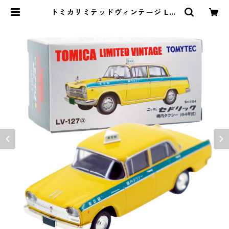
トミカリミテッドヴィンテージ LV-
127a ニッサン セドリック 構内タク
シー 64年式 #36245872 | よろず
やジャック