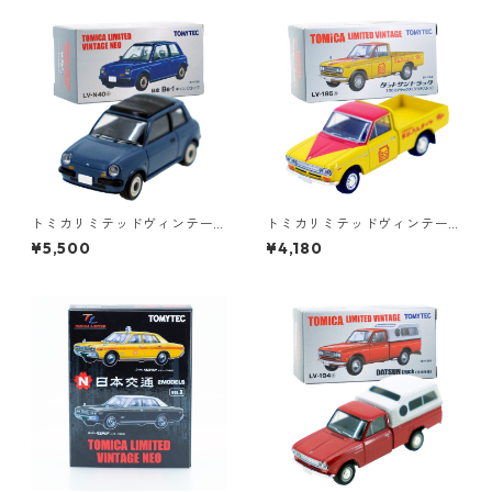
トミカリミテッドヴィンテー
トミカリミテッドヴィンテー
ジネオ LV-N40a 日産 Be-1 キ
ジ LV-195a ダットサントラッ
¥5,500
¥4,180
ャンバストップ #36225614
ク 1300デラックス ブリヂス
トン #36316626