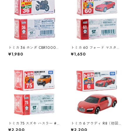
トミカ 36 ホンダ CBR1000R
トミカ 60 フォード マスタン
R（初回特別仕様）#1010242
グ GT V8（初回特別カラー）#
¥1,980
¥1,650
7
10472353
トミカ 75 スズキ ハスラー #1
トミカ 6 アウディ R8（初回特
0801177
別カラー）#10467441
¥2,200
¥2,200