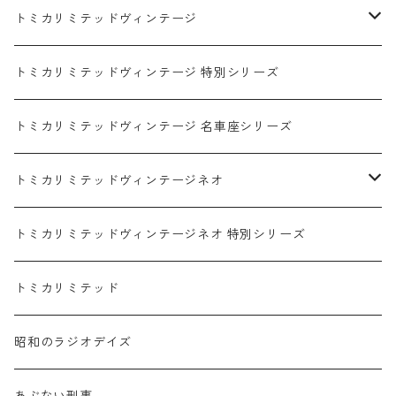
ダイハツ / DAIHATSU
赤箱 - 現行トミカ
トミカリミテッドヴィンテージ
マツダ / MAZDA
赤箱 - 限定トミカ 初回特別カラー
TLV - NEW LINEUP
トミカリミテッドヴィンテージ 特別シリーズ
ホンダ / HONDA
赤箱 - 絶版（廃盤）トミカ No.1-120
TLV - No. LV-00-195
トミカリミテッドヴィンテージ 名車座シリーズ
赤箱 - 絶版（廃盤）トミカ No.1-9
TLV - No. LV-00-09
日産 / NISSAN
赤箱 - 絶版（廃盤）ロングトミカ No.121-
TLV - 車種別
トミカリミテッドヴィンテージネオ
赤箱 - 絶版（廃盤）トミカ No.10-19
TLV - No. LV-10-19
乗用車
スバル / SUBARU
赤箱 - 車種別
TLVN - NEW LINEUP
トミカリミテッドヴィンテージネオ 特別シリーズ
赤箱 - 絶版（廃盤）トミカ No.20-29
TLV - No. LV-20-29
商用車・公用車
乗用車
スズキ / SUZUKI
TLVN - No. LV-00-219
トミカリミテッド
赤箱 - 絶版（廃盤）トミカ No.30-39
TLV - No. LV-30-39
建設車両・作業車
商用車・公用車
TLVN - No. LV-00-09
三菱 / MITSUBISHI
TLVN - 車種別
昭和のラジオデイズ
赤箱 - 絶版（廃盤）トミカ No.40-49
TLV - No. LV-40-49
その他
建設車両・作業車
TLVN - No. LV-10-19
乗用車
シボレー / Chevrolet