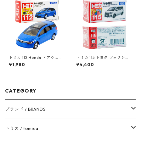
トミカ 112 Honda エアウェイ
トミカ 115 トヨタ ヴォクシー
ブ #10723943
（初回特別仕様）#10801764
¥1,980
¥4,400
CATEGORY
ブランド / BRANDS
トヨタ / TOYOTA
トミカ / tomica