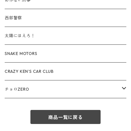
あぶない刑事
赤箱 - 絶版（廃盤）トミカ No.50-59
TLV - No. LV-50-59
その他
TLVN - No. LV-20-29
商用車・公用車
ビー・エム・ダブリュー / BMW
西部警察
赤箱 - 絶版（廃盤）トミカ No.60-69
TLV - No. LV-60-69
TLVN - No. LV-30-39
建設車両・作業車
レクサス / LEXUS
太陽にほえろ！
赤箱 - 絶版（廃盤）トミカ No.70-79
TLV - No. LV-70-79
TLVN - No. LV-40-49
その他
アウディ / Audi
SNAKE MOTORS
赤箱 - 絶版（廃盤）トミカ No.80-89
TLV - No. LV-80-89
TLVN - No. LV-50-59
ロータス / LOTUS
CRAZY KEN'S CAR CLUB
赤箱 - 絶版（廃盤）トミカ No.90-99
TLV - No. LV-90-99
TLVN - No. LV-60-69
三菱ふそう/ MITSUBISHI FUSO
チョロZERO
赤箱 - 絶版（廃盤）トミカ No.100-109
TLV - No. LV-100-109
TLVN - No. LV-70-79
コマツ / KOMATSU
チョロQZERO - No.Z-00-75
赤箱 - 絶版（廃盤）トミカ No.110-119
TLV - No. LV-110-119
TLVN - No. LV-80-89
商品一覧に戻る
チョロQZERO - No. Z-00-09
その他
あぶない刑事
赤箱 - 絶版（廃盤）トミカ No.120
TLV - No. LV-120-129
TLVN - No. LV-90-99