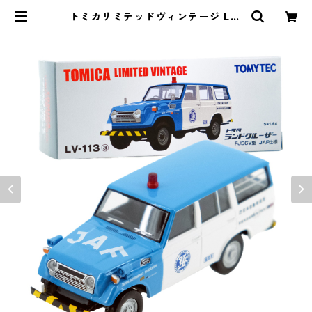
トミカリミテッドヴィンテージ LV-
113a トヨタ ランドクルーザー FJ56
V型 JAF仕様 #36229766 | よろず
やジャック