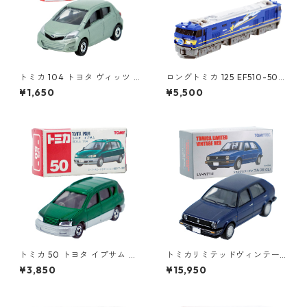
トミカ 104 トヨタ ヴィッツ #
ロングトミカ 125 EF510-501
10392507
北斗星 #10486459
¥1,650
¥5,500
トミカ 50 トヨタ イプサム #1
トミカリミテッドヴィンテー
0306672
ジネオ LV-N71b フォルクスワ
¥3,850
¥15,950
ーゲン ゴルフⅡ CLi #362299
71