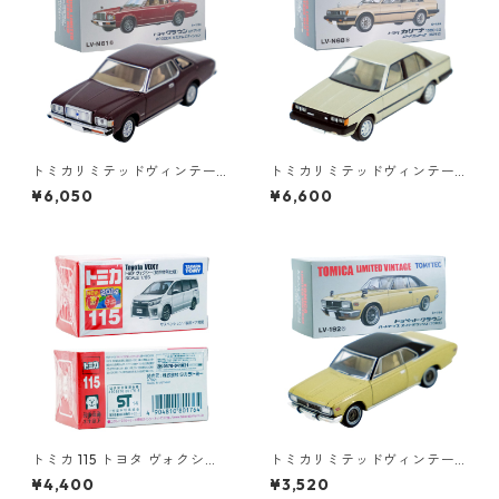
トミカリミテッドヴィンテー
トミカリミテッドヴィンテー
ジネオ LV-N61b トヨタ クラウ
ジネオ LV-N68b トヨタ カリ
¥6,050
¥6,600
ン 2ドアHT 2000DX カスタ
ーナ 1500 SG ロードランナー
ムエディション #36232544
Ⅱ 82年式 #36243854
トミカ 115 トヨタ ヴォクシー
トミカリミテッドヴィンテー
（初回特別仕様）#10801764
ジ LV-192b トヨペットクラウ
¥4,400
¥3,520
ン ハードトップ スーパーデラ