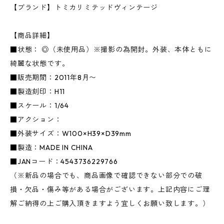
【ブランド】トミカリミテッドヴィンテージ
【商品詳細】
■状態： ◎（未使用品）※撮影の為開封。外装、本体ともに
綺麗な状態です。
■販売期間：2011年8月〜
■製造刻印：H11
■スケール：1/64
■アクション：
■外装サイズ：W100×H39×D39mm
■製造：MADE IN CHINA
■JANコード：4543736229766
（※新品の場合でも、商品画像で確認できない部分での破
損・欠品・傷み等がある場合がございます。上記内容にご理
解ご納得の上ご購入頂きますよう宜しくお願い致します。）