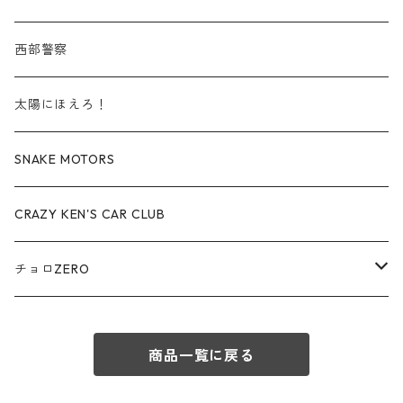
赤箱 - 絶版（廃盤）トミカ No.50-59
TLV - No. LV-50-59
その他
TLVN - No. LV-20-29
商用車・公用車
ビー・エム・ダブリュー / BMW
西部警察
赤箱 - 絶版（廃盤）トミカ No.60-69
TLV - No. LV-60-69
TLVN - No. LV-30-39
建設車両・作業車
レクサス / LEXUS
太陽にほえろ！
赤箱 - 絶版（廃盤）トミカ No.70-79
TLV - No. LV-70-79
TLVN - No. LV-40-49
その他
アウディ / Audi
SNAKE MOTORS
赤箱 - 絶版（廃盤）トミカ No.80-89
TLV - No. LV-80-89
TLVN - No. LV-50-59
ロータス / LOTUS
CRAZY KEN'S CAR CLUB
赤箱 - 絶版（廃盤）トミカ No.90-99
TLV - No. LV-90-99
TLVN - No. LV-60-69
三菱ふそう/ MITSUBISHI FUSO
チョロZERO
赤箱 - 絶版（廃盤）トミカ No.100-109
TLV - No. LV-100-109
TLVN - No. LV-70-79
コマツ / KOMATSU
チョロQZERO - No.Z-00-75
赤箱 - 絶版（廃盤）トミカ No.110-119
TLV - No. LV-110-119
TLVN - No. LV-80-89
商品一覧に戻る
チョロQZERO - No. Z-00-09
その他
あぶない刑事
赤箱 - 絶版（廃盤）トミカ No.120
TLV - No. LV-120-129
TLVN - No. LV-90-99