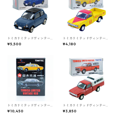
トミカリミテッドヴィンテー
トミカリミテッドヴィンテー
ジネオ LV-N40a 日産 Be-1 キ
ジ LV-195a ダットサントラッ
¥5,500
¥4,180
ャンバストップ #36225614
ク 1300デラックス ブリヂス
トン #36316626
トミカリミテッドヴィンテー
トミカリミテッドヴィンテー
ジネオ 日本交通 VOL.3 2MO
ジ LV-194a DATSUN truck 北
¥10,450
¥3,850
DELS #10223412
米仕様 #36316633