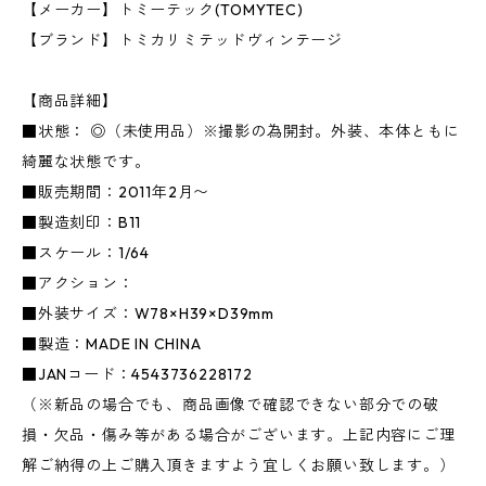
【メーカー】トミーテック(TOMYTEC)
【ブランド】トミカリミテッドヴィンテージ
【商品詳細】
■状態： ◎（未使用品）※撮影の為開封。外装、本体ともに
綺麗な状態です。
■販売期間：2011年2月〜
■製造刻印：B11
■スケール：1/64
■アクション：
■外装サイズ：W78×H39×D39mm
■製造：MADE IN CHINA
■JANコード：4543736228172
（※新品の場合でも、商品画像で確認できない部分での破
損・欠品・傷み等がある場合がございます。上記内容にご理
解ご納得の上ご購入頂きますよう宜しくお願い致します。）