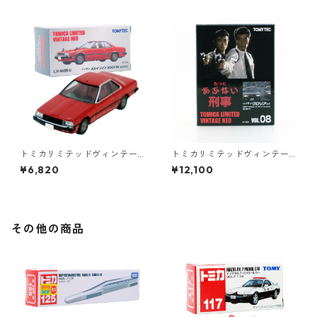
トミカリミテッドヴィンテー
トミカリミテッドヴィンテー
ジネオ LV-N85b ニッサン スカ
ジネオ もっと あぶない刑事 V
¥6,820
¥12,100
イライン 2000 RS 82年式 #3
OL.08 ニッサン グロリア HT
6271390
#36290377
その他の商品