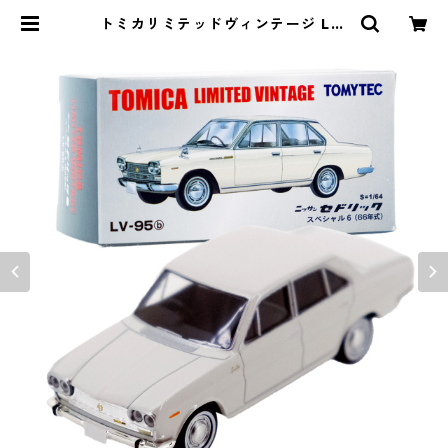
トミカリミテッドヴィンテージ LV-
95b ニッサン セドリック スペシャ
ル6 66年式 #36228172 | よろずや
ジャック