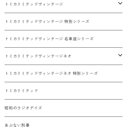
ダイハツ / DAIHATSU
赤箱 - 現行トミカ
トミカリミテッドヴィンテージ
マツダ / MAZDA
赤箱 - 限定トミカ 初回特別カラー
TLV - NEW LINEUP
トミカリミテッドヴィンテージ 特別シリーズ
ホンダ / HONDA
赤箱 - 絶版（廃盤）トミカ No.1-120
TLV - No. LV-00-195
トミカリミテッドヴィンテージ 名車座シリーズ
赤箱 - 絶版（廃盤）トミカ No.1-9
TLV - No. LV-00-09
日産 / NISSAN
赤箱 - 絶版（廃盤）ロングトミカ No.121-
TLV - 車種別
トミカリミテッドヴィンテージネオ
赤箱 - 絶版（廃盤）トミカ No.10-19
TLV - No. LV-10-19
乗用車
スバル / SUBARU
赤箱 - 車種別
TLVN - NEW LINEUP
トミカリミテッドヴィンテージネオ 特別シリーズ
赤箱 - 絶版（廃盤）トミカ No.20-29
TLV - No. LV-20-29
商用車・公用車
乗用車
スズキ / SUZUKI
TLVN - No. LV-00-219
トミカリミテッド
赤箱 - 絶版（廃盤）トミカ No.30-39
TLV - No. LV-30-39
建設車両・作業車
商用車・公用車
TLVN - No. LV-00-09
三菱 / MITSUBISHI
TLVN - 車種別
昭和のラジオデイズ
赤箱 - 絶版（廃盤）トミカ No.40-49
TLV - No. LV-40-49
その他
建設車両・作業車
TLVN - No. LV-10-19
乗用車
シボレー / Chevrolet
あぶない刑事