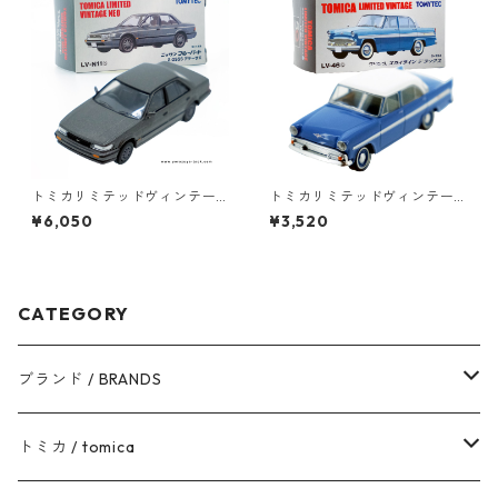
トミカリミテッドヴィンテー
トミカリミテッドヴィンテー
ジネオ LV-N11b ニッサン ブル
ジ LV-46b プリンス スカイラ
¥6,050
¥3,520
ーバード 2.0SSS アテーサX #1
イン デラックス #10212751
0214618
CATEGORY
ブランド / BRANDS
トヨタ / TOYOTA
トミカ / tomica