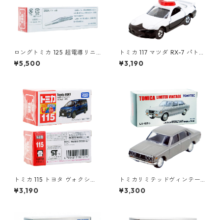
ロングトミカ 125 超電導リニ
トミカ 117 マツダ RX-7 パトロ
ア L0系 #10824619
ールカー #10563471
¥5,500
¥3,190
トミカ 115 トヨタ ヴォクシー
トミカリミテッドヴィンテー
#10801214
ジ LV-52b コロナ MARKⅡ 19
¥3,190
¥3,300
00 デラックス #10213451