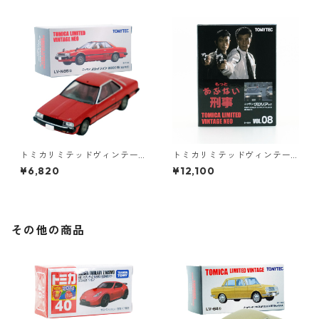
トミカリミテッドヴィンテー
トミカリミテッドヴィンテー
ジネオ LV-N85b ニッサン スカ
ジネオ もっと あぶない刑事 V
¥6,820
¥12,100
イライン 2000 RS 82年式 #3
OL.08 ニッサン グロリア HT
6271390
#36290377
その他の商品