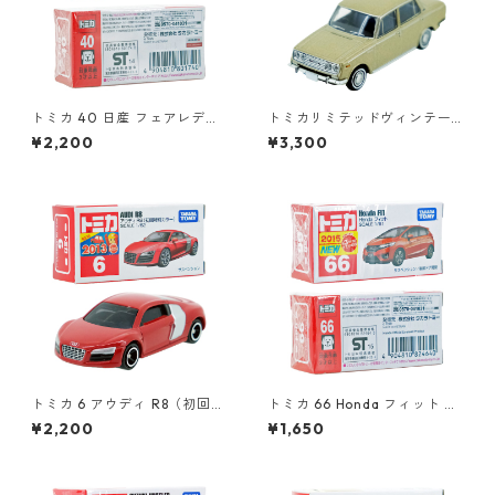
トミカ 40 日産 フェアレディ
トミカリミテッドヴィンテー
Z NISMO（初回特別カラー）#
ジ LV-64b トヨペット コロナ
¥2,200
¥3,300
10801740
1500 デラックス #10217145
トミカ 6 アウディ R8（初回特
トミカ 66 Honda フィット #1
別カラー）#10467441
0824640
¥2,200
¥1,650