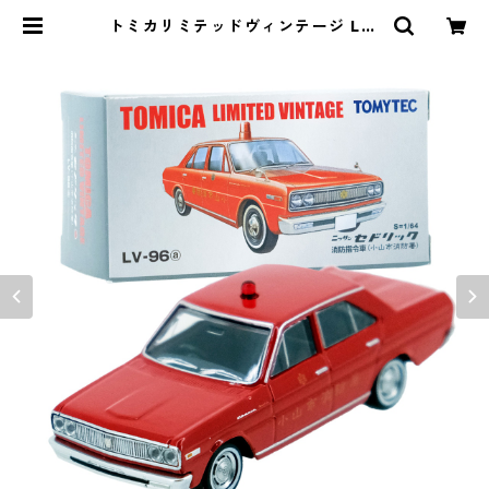
トミカリミテッドヴィンテージ LV-
96a ニッサン セドリック 消防指令
車 小山市消防署 #10225959 | よろ
ずやジャック