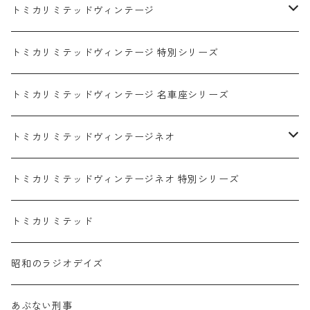
ダイハツ / DAIHATSU
赤箱 - 現行トミカ
トミカリミテッドヴィンテージ
マツダ / MAZDA
赤箱 - 限定トミカ 初回特別カラー
TLV - NEW LINEUP
トミカリミテッドヴィンテージ 特別シリーズ
ホンダ / HONDA
赤箱 - 絶版（廃盤）トミカ No.1-120
TLV - No. LV-00-195
トミカリミテッドヴィンテージ 名車座シリーズ
赤箱 - 絶版（廃盤）トミカ No.1-9
TLV - No. LV-00-09
日産 / NISSAN
赤箱 - 絶版（廃盤）ロングトミカ No.121-
TLV - 車種別
トミカリミテッドヴィンテージネオ
赤箱 - 絶版（廃盤）トミカ No.10-19
TLV - No. LV-10-19
乗用車
スバル / SUBARU
赤箱 - 車種別
TLVN - NEW LINEUP
トミカリミテッドヴィンテージネオ 特別シリーズ
赤箱 - 絶版（廃盤）トミカ No.20-29
TLV - No. LV-20-29
商用車・公用車
乗用車
スズキ / SUZUKI
TLVN - No. LV-00-219
トミカリミテッド
赤箱 - 絶版（廃盤）トミカ No.30-39
TLV - No. LV-30-39
建設車両・作業車
商用車・公用車
TLVN - No. LV-00-09
三菱 / MITSUBISHI
TLVN - 車種別
昭和のラジオデイズ
赤箱 - 絶版（廃盤）トミカ No.40-49
TLV - No. LV-40-49
その他
建設車両・作業車
TLVN - No. LV-10-19
乗用車
シボレー / Chevrolet
あぶない刑事