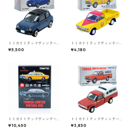
トミカリミテッドヴィンテー
トミカリミテッドヴィンテー
ジネオ LV-N40a 日産 Be-1 キ
ジ LV-195a ダットサントラッ
¥5,500
¥4,180
ャンバストップ #36225614
ク 1300デラックス ブリヂス
トン #36316626
トミカリミテッドヴィンテー
トミカリミテッドヴィンテー
ジネオ 日本交通 VOL.3 2MO
ジ LV-194a DATSUN truck 北
¥10,450
¥3,850
DELS #10223412
米仕様 #36316633