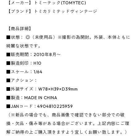
【メーカー】トミーテック(TOMYTEC)
【ブランド】トミカリミテッドヴィンテージ
【商品詳細】
■状態： ◎（未使用品）※撮影の為開封。外装、本体ともに
綺麗な状態です。
■販売期間：2010年8月〜
■製造刻印：H10
■スケール：1/64
■アクション：
■外装サイズ：W78×H39×D39mm
■製造：MADE IN CHINA
■JANコード：4904810225959
（※新品の場合でも、商品画像で確認できない部分での破
損・欠品・傷み等がある場合がございます。上記内容にご理
解ご納得の上ご購入頂きますよう宜しくお願い致します。）