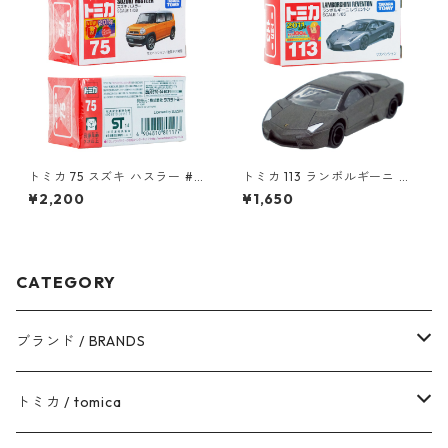
トミカ 75 スズキ ハスラー #1
トミカ 113 ランボルギーニ レ
0801177
ヴェントン #10359791
¥2,200
¥1,650
CATEGORY
ブランド / BRANDS
トヨタ / TOYOTA
トミカ / tomica