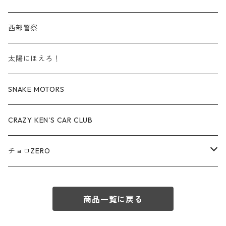
赤箱 - 絶版（廃盤）トミカ No.50-59
TLV - No. LV-50-59
その他
TLVN - No. LV-20-29
商用車・公用車
ビー・エム・ダブリュー / BMW
西部警察
赤箱 - 絶版（廃盤）トミカ No.60-69
TLV - No. LV-60-69
TLVN - No. LV-30-39
建設車両・作業車
レクサス / LEXUS
太陽にほえろ！
赤箱 - 絶版（廃盤）トミカ No.70-79
TLV - No. LV-70-79
TLVN - No. LV-40-49
その他
アウディ / Audi
SNAKE MOTORS
赤箱 - 絶版（廃盤）トミカ No.80-89
TLV - No. LV-80-89
TLVN - No. LV-50-59
ロータス / LOTUS
CRAZY KEN'S CAR CLUB
赤箱 - 絶版（廃盤）トミカ No.90-99
TLV - No. LV-90-99
TLVN - No. LV-60-69
三菱ふそう/ MITSUBISHI FUSO
チョロZERO
赤箱 - 絶版（廃盤）トミカ No.100-109
TLV - No. LV-100-109
TLVN - No. LV-70-79
コマツ / KOMATSU
チョロQZERO - No.Z-00-75
赤箱 - 絶版（廃盤）トミカ No.110-119
TLV - No. LV-110-119
TLVN - No. LV-80-89
商品一覧に戻る
チョロQZERO - No. Z-00-09
その他
あぶない刑事
赤箱 - 絶版（廃盤）トミカ No.120
TLV - No. LV-120-129
TLVN - No. LV-90-99