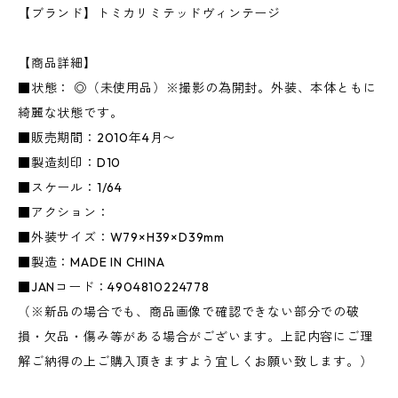
【ブランド】トミカリミテッドヴィンテージ
【商品詳細】
■状態： ◎（未使用品）※撮影の為開封。外装、本体ともに
綺麗な状態です。
■販売期間：2010年4月〜
■製造刻印：D10
■スケール：1/64
■アクション：
■外装サイズ：W79×H39×D39mm
■製造：MADE IN CHINA
■JANコード：4904810224778
（※新品の場合でも、商品画像で確認できない部分での破
損・欠品・傷み等がある場合がございます。上記内容にご理
解ご納得の上ご購入頂きますよう宜しくお願い致します。）