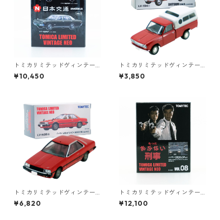
トミカリミテッドヴィンテー
トミカリミテッドヴィンテー
ジネオ 日本交通 VOL.3 2MO
ジ LV-194a DATSUN truck 北
¥10,450
¥3,850
DELS #10223412
米仕様 #36316633
トミカリミテッドヴィンテー
トミカリミテッドヴィンテー
ジネオ LV-N85b ニッサン スカ
ジネオ もっと あぶない刑事 V
¥6,820
¥12,100
イライン 2000 RS 82年式 #3
OL.08 ニッサン グロリア HT
6271390
#36290377