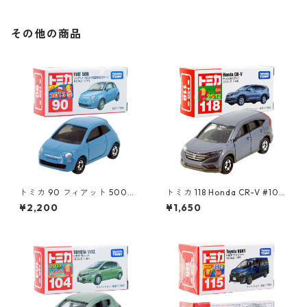
その他の商品
トミカ 90 フィアット 500
トミカ 118 Honda CR-V #104
（初回特別カラー）#1047108
39028
¥2,200
¥1,650
0