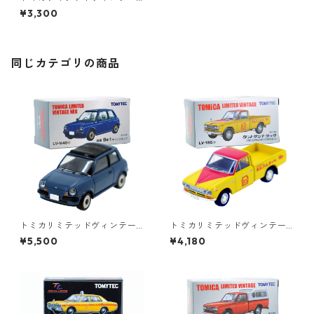
ジ LV-89b ダットサン ブルー
¥3,300
バード 1600 SSS 68年式 #102
24778
同じカテゴリの商品
トミカリミテッドヴィンテー
トミカリミテッドヴィンテー
ジネオ LV-N40a 日産 Be-1 キ
ジ LV-195a ダットサントラッ
¥5,500
¥4,180
ャンバストップ #36225614
ク 1300デラックス ブリヂス
トン #36316626