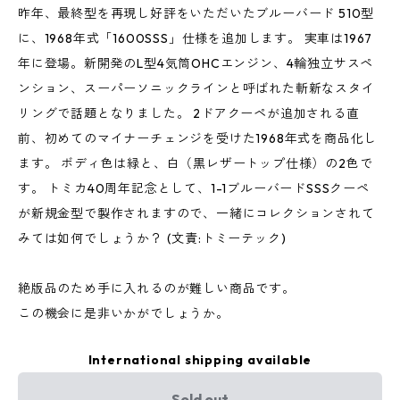
昨年、最終型を再現し好評をいただいたブルーバード 510型
に、1968年式「1600SSS」仕様を追加します。 実車は1967
年に登場。新開発のL型4気筒OHCエンジン、4輪独立サスペ
ンション、スーパーソニックラインと呼ばれた斬新なスタイ
リングで話題となりました。 2ドアクーペが追加される直
前、初めてのマイナーチェンジを受けた1968年式を商品化し
ます。 ボディ色は緑と、白（黒レザートップ仕様）の2色で
す。 トミカ40周年記念として、1-1ブルーバードSSSクーペ
が新規金型で製作されますので、一緒にコレクションされて
みては如何でしょうか？ (文責:トミーテック)
絶版品のため手に入れるのが難しい商品です。
この機会に是非いかがでしょうか。
International shipping available
Sold out