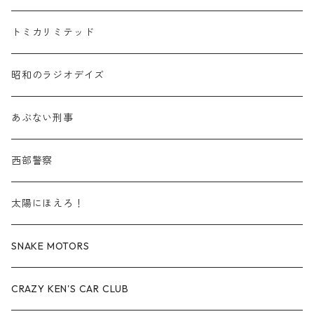
赤箱 - 絶版（廃盤）トミカ No.20-29
TLV - No. LV-20-29
商用車・公用車
乗用車
スズキ / SUZUKI
TLVN - No. LV-00-219
トミカリミテッド
赤箱 - 絶版（廃盤）トミカ No.30-39
TLV - No. LV-30-39
建設車両・作業車
商用車・公用車
TLVN - No. LV-00-09
三菱 / MITSUBISHI
TLVN - 車種別
昭和のラジオデイズ
赤箱 - 絶版（廃盤）トミカ No.40-49
TLV - No. LV-40-49
その他
建設車両・作業車
TLVN - No. LV-10-19
乗用車
シボレー / Chevrolet
あぶない刑事
赤箱 - 絶版（廃盤）トミカ No.50-59
TLV - No. LV-50-59
その他
TLVN - No. LV-20-29
商用車・公用車
ビー・エム・ダブリュー / BMW
西部警察
赤箱 - 絶版（廃盤）トミカ No.60-69
TLV - No. LV-60-69
TLVN - No. LV-30-39
建設車両・作業車
レクサス / LEXUS
太陽にほえろ！
赤箱 - 絶版（廃盤）トミカ No.70-79
TLV - No. LV-70-79
TLVN - No. LV-40-49
その他
アウディ / Audi
SNAKE MOTORS
赤箱 - 絶版（廃盤）トミカ No.80-89
TLV - No. LV-80-89
TLVN - No. LV-50-59
ロータス / LOTUS
CRAZY KEN'S CAR CLUB
赤箱 - 絶版（廃盤）トミカ No.90-99
TLV - No. LV-90-99
TLVN - No. LV-60-69