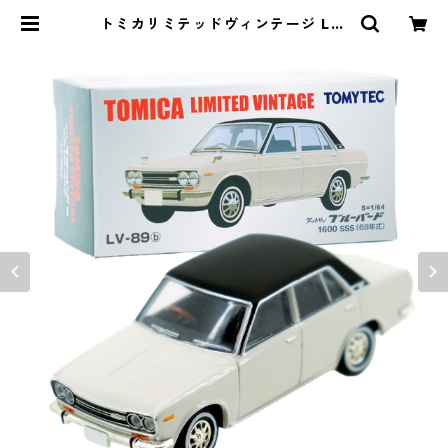
トミカリミテッドヴィンテージ LV-
89b ダットサン ブルーバード 160
0 SSS 68年式 #10224778 | よろ
ずやジャック