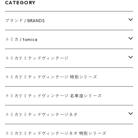
CATEGORY
ブランド / BRANDS
トヨタ / TOYOTA
トミカ / tomica
ダイハツ / DAIHATSU
赤箱 - 現行トミカ
トミカリミテッドヴィンテージ
マツダ / MAZDA
赤箱 - 限定トミカ 初回特別カラー
TLV - NEW LINEUP
トミカリミテッドヴィンテージ 特別シリーズ
ホンダ / HONDA
赤箱 - 絶版（廃盤）トミカ No.1-120
TLV - No. LV-00-195
トミカリミテッドヴィンテージ 名車座シリーズ
赤箱 - 絶版（廃盤）トミカ No.1-9
TLV - No. LV-00-09
日産 / NISSAN
赤箱 - 絶版（廃盤）ロングトミカ No.121-
TLV - 車種別
トミカリミテッドヴィンテージネオ
赤箱 - 絶版（廃盤）トミカ No.10-19
TLV - No. LV-10-19
乗用車
スバル / SUBARU
赤箱 - 車種別
TLVN - NEW LINEUP
トミカリミテッドヴィンテージネオ 特別シリーズ