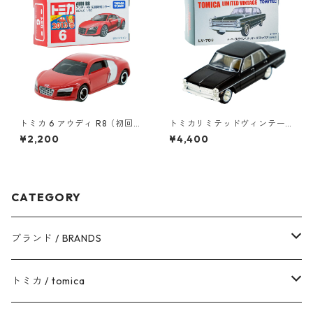
トミカ 6 アウディ R8（初回特
トミカリミテッドヴィンテー
別カラー）#10467441
ジ LV-70a ニッサン グロリア
¥2,200
¥4,400
スーパー デラックス 68年式 #
10218371
CATEGORY
ブランド / BRANDS
トヨタ / TOYOTA
トミカ / tomica