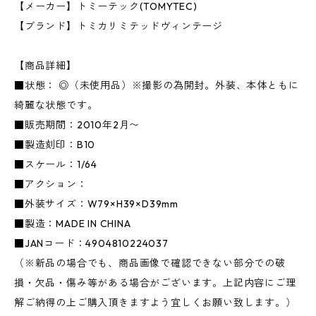
【メーカー】トミーテック(TOMYTEC)
【ブランド】トミカリミテッドヴィンテージ
【商品詳細】
■状態： ◎（未使用品）※撮影の為開封。外装、本体ともに
綺麗な状態です。
■販売期間：2010年2月〜
■製造刻印：B10
■スケール：1/64
■アクション：
■外装サイズ：W79×H39×D39mm
■製造：MADE IN CHINA
■JANコード：4904810224037
（※新品の場合でも、商品画像で確認できない部分での破
損・欠品・傷み等がある場合がございます。上記内容にご理
解ご納得の上ご購入頂きますよう宜しくお願い致します。）