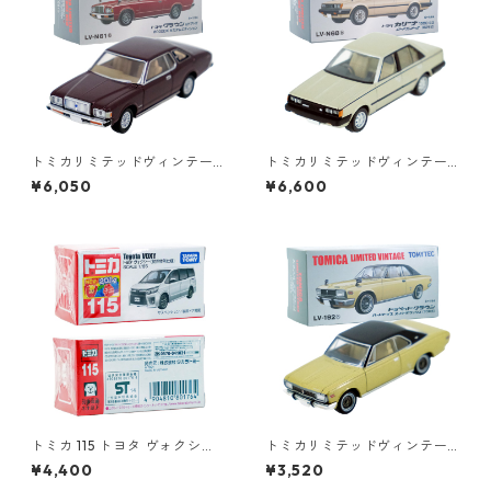
トミカリミテッドヴィンテー
トミカリミテッドヴィンテー
ジネオ LV-N61b トヨタ クラウ
ジネオ LV-N68b トヨタ カリ
¥6,050
¥6,600
ン 2ドアHT 2000DX カスタ
ーナ 1500 SG ロードランナー
ムエディション #36232544
Ⅱ 82年式 #36243854
トミカ 115 トヨタ ヴォクシー
トミカリミテッドヴィンテー
（初回特別仕様）#10801764
ジ LV-192b トヨペットクラウ
¥4,400
¥3,520
ン ハードトップ スーパーデラ