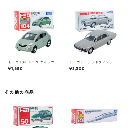
ックス 70年式 #36314981
トミカ 104 トヨタ ヴィッツ #
トミカリミテッドヴィンテー
10392507
ジ LV-181b トヨペット クラウ
¥1,650
¥3,300
ン スーパーデラックス 69年式
#36302032
その他の商品