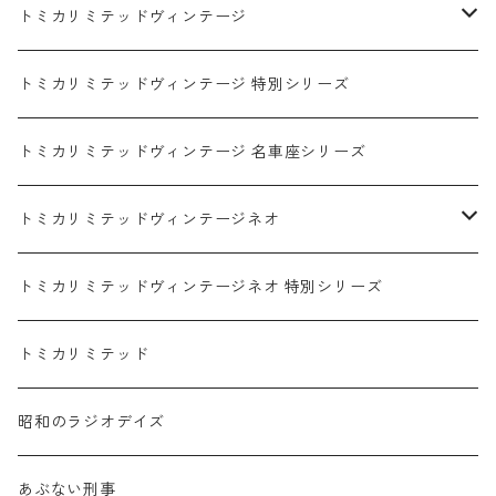
ダイハツ / DAIHATSU
赤箱 - 現行トミカ
トミカリミテッドヴィンテージ
マツダ / MAZDA
赤箱 - 限定トミカ 初回特別カラー
TLV - NEW LINEUP
トミカリミテッドヴィンテージ 特別シリーズ
ホンダ / HONDA
赤箱 - 絶版（廃盤）トミカ No.1-120
TLV - No. LV-00-195
トミカリミテッドヴィンテージ 名車座シリーズ
赤箱 - 絶版（廃盤）トミカ No.1-9
TLV - No. LV-00-09
日産 / NISSAN
赤箱 - 絶版（廃盤）ロングトミカ No.121-
TLV - 車種別
トミカリミテッドヴィンテージネオ
赤箱 - 絶版（廃盤）トミカ No.10-19
TLV - No. LV-10-19
乗用車
スバル / SUBARU
赤箱 - 車種別
TLVN - NEW LINEUP
トミカリミテッドヴィンテージネオ 特別シリーズ
赤箱 - 絶版（廃盤）トミカ No.20-29
TLV - No. LV-20-29
商用車・公用車
乗用車
スズキ / SUZUKI
TLVN - No. LV-00-219
トミカリミテッド
赤箱 - 絶版（廃盤）トミカ No.30-39
TLV - No. LV-30-39
建設車両・作業車
商用車・公用車
TLVN - No. LV-00-09
三菱 / MITSUBISHI
TLVN - 車種別
昭和のラジオデイズ
赤箱 - 絶版（廃盤）トミカ No.40-49
TLV - No. LV-40-49
その他
建設車両・作業車
TLVN - No. LV-10-19
乗用車
シボレー / Chevrolet
あぶない刑事