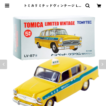
トミカリミテッドヴィンテージ LV-
87a トヨペット クラウン 構内タク
シー #10224037 | よろずやジャッ
ク