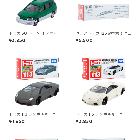
トミカ 50 トヨタ イプサム #1
ロングトミカ 125 超電導リニ
0306672
ア L0系 #10824619
¥3,850
¥5,500
トミカ 113 ランボルギーニ レ
トミカ 113 ランボルギーニ レ
ヴェントン #10359791
ヴェントン (初回特別カラー)
¥1,650
¥3,850
#10421641