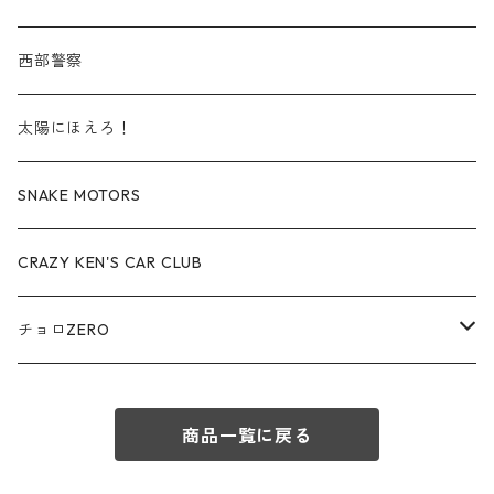
赤箱 - 絶版（廃盤）トミカ No.50-59
TLV - No. LV-50-59
その他
TLVN - No. LV-20-29
商用車・公用車
ビー・エム・ダブリュー / BMW
西部警察
赤箱 - 絶版（廃盤）トミカ No.60-69
TLV - No. LV-60-69
TLVN - No. LV-30-39
建設車両・作業車
レクサス / LEXUS
太陽にほえろ！
赤箱 - 絶版（廃盤）トミカ No.70-79
TLV - No. LV-70-79
TLVN - No. LV-40-49
その他
アウディ / Audi
SNAKE MOTORS
赤箱 - 絶版（廃盤）トミカ No.80-89
TLV - No. LV-80-89
TLVN - No. LV-50-59
ロータス / LOTUS
CRAZY KEN'S CAR CLUB
赤箱 - 絶版（廃盤）トミカ No.90-99
TLV - No. LV-90-99
TLVN - No. LV-60-69
三菱ふそう/ MITSUBISHI FUSO
チョロZERO
赤箱 - 絶版（廃盤）トミカ No.100-109
TLV - No. LV-100-109
TLVN - No. LV-70-79
コマツ / KOMATSU
チョロQZERO - No.Z-00-75
赤箱 - 絶版（廃盤）トミカ No.110-119
TLV - No. LV-110-119
TLVN - No. LV-80-89
商品一覧に戻る
チョロQZERO - No. Z-00-09
その他
あぶない刑事
赤箱 - 絶版（廃盤）トミカ No.120
TLV - No. LV-120-129
TLVN - No. LV-90-99