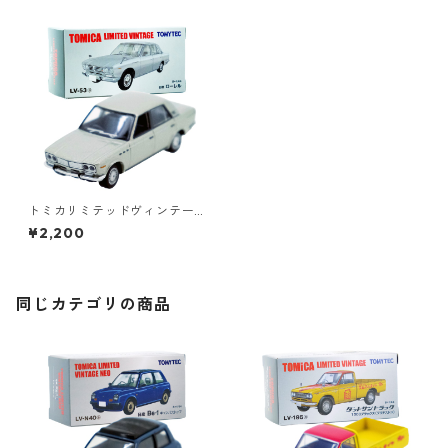
トミカリミテッドヴィンテー
ジ LV-53a 日産 ローレル #10
¥2,200
213536
同じカテゴリの商品