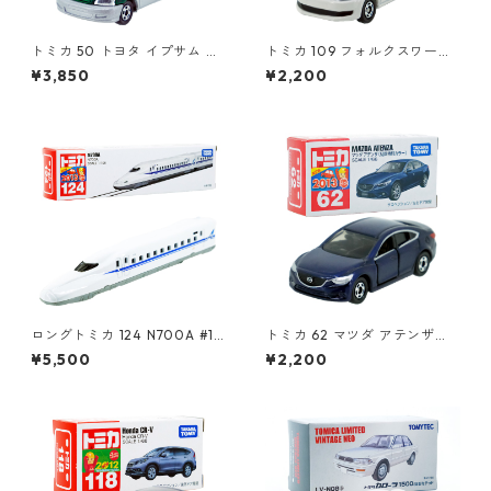
トミカ 50 トヨタ イプサム #1
トミカ 109 フォルクスワーゲ
0306672
ン ポロ（初回特別カラー）#1
¥3,850
¥2,200
0467380
ロングトミカ 124 N700A #10
トミカ 62 マツダ アテンザ
486213
（初回特別カラー）#1047471
¥5,500
¥2,200
5