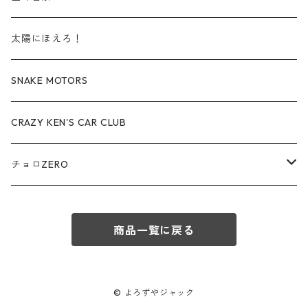
赤箱 - 絶版（廃盤）トミカ No.60-69
TLV - No. LV-60-69
TLVN - No. LV-30-39
建設車両・作業車
レクサス / LEXUS
太陽にほえろ！
赤箱 - 絶版（廃盤）トミカ No.70-79
TLV - No. LV-70-79
TLVN - No. LV-40-49
その他
アウディ / Audi
SNAKE MOTORS
赤箱 - 絶版（廃盤）トミカ No.80-89
TLV - No. LV-80-89
TLVN - No. LV-50-59
ロータス / LOTUS
CRAZY KEN'S CAR CLUB
赤箱 - 絶版（廃盤）トミカ No.90-99
TLV - No. LV-90-99
TLVN - No. LV-60-69
三菱ふそう/ MITSUBISHI FUSO
チョロZERO
赤箱 - 絶版（廃盤）トミカ No.100-109
TLV - No. LV-100-109
TLVN - No. LV-70-79
コマツ / KOMATSU
チョロQZERO - No.Z-00-75
赤箱 - 絶版（廃盤）トミカ No.110-119
TLV - No. LV-110-119
TLVN - No. LV-80-89
商品一覧に戻る
チョロQZERO - No. Z-00-09
その他
あぶない刑事
赤箱 - 絶版（廃盤）トミカ No.120
TLV - No. LV-120-129
TLVN - No. LV-90-99
チョロQZERO - No. Z-10-19
フォード / Ford
西部警察
© よろずやジャック
TLV - No. LV-130-139
TLVN - No. LV-100-109