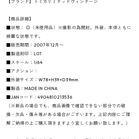
【ブランド】トミカリミテッドヴィンテージ
【商品詳細】
■状態： ◎（未使用品）※撮影の為開封。外装、本体ともに
綺麗な状態です。
■販売期間：2007年12月〜
■製造刻印：L07
■スケール：1/64
■アクション：
■外装サイズ：W78×H39×D39mm
■製造：MADE IN CHINA
■JANコード：4904810213536
（※新品の場合でも、商品画像で確認できない部分での破
損・欠品・傷み等がある場合がございます。上記内容にご理
解ご納得の上ご購入頂きますよう宜しくお願い致します。）