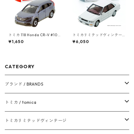
トミカ 118 Honda CR-V #104
トミカリミテッドヴィンテー
39028
ジネオ LV-N08a トヨタ カロ
¥1,650
¥6,050
ーラ 1500SEリミテッド #102
13512
CATEGORY
ブランド / BRANDS
トヨタ / TOYOTA
トミカ / tomica
ダイハツ / DAIHATSU
赤箱 - 現行トミカ
トミカリミテッドヴィンテージ