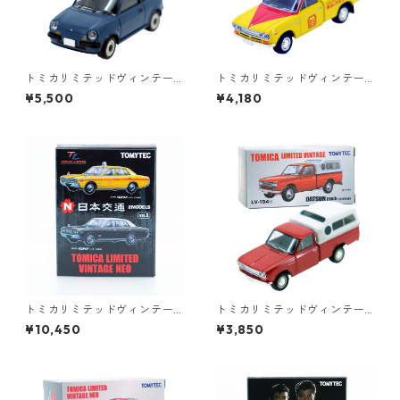
トミカリミテッドヴィンテー
トミカリミテッドヴィンテー
ジネオ LV-N40a 日産 Be-1 キ
ジ LV-195a ダットサントラッ
¥5,500
¥4,180
ャンバストップ #36225614
ク 1300デラックス ブリヂス
トン #36316626
トミカリミテッドヴィンテー
トミカリミテッドヴィンテー
ジネオ 日本交通 VOL.3 2MO
ジ LV-194a DATSUN truck 北
¥10,450
¥3,850
DELS #10223412
米仕様 #36316633