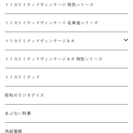
マツダ / MAZDA
赤箱 - 限定トミカ 初回特別カラー
TLV - NEW LINEUP
トミカリミテッドヴィンテージ 特別シリーズ
ホンダ / HONDA
赤箱 - 絶版（廃盤）トミカ No.1-120
TLV - No. LV-00-195
トミカリミテッドヴィンテージ 名車座シリーズ
赤箱 - 絶版（廃盤）トミカ No.1-9
TLV - No. LV-00-09
日産 / NISSAN
赤箱 - 絶版（廃盤）ロングトミカ No.121-
TLV - 車種別
トミカリミテッドヴィンテージネオ
赤箱 - 絶版（廃盤）トミカ No.10-19
TLV - No. LV-10-19
乗用車
スバル / SUBARU
赤箱 - 車種別
TLVN - NEW LINEUP
トミカリミテッドヴィンテージネオ 特別シリーズ
赤箱 - 絶版（廃盤）トミカ No.20-29
TLV - No. LV-20-29
商用車・公用車
乗用車
スズキ / SUZUKI
TLVN - No. LV-00-219
トミカリミテッド
赤箱 - 絶版（廃盤）トミカ No.30-39
TLV - No. LV-30-39
建設車両・作業車
商用車・公用車
TLVN - No. LV-00-09
三菱 / MITSUBISHI
TLVN - 車種別
昭和のラジオデイズ
赤箱 - 絶版（廃盤）トミカ No.40-49
TLV - No. LV-40-49
その他
建設車両・作業車
TLVN - No. LV-10-19
乗用車
シボレー / Chevrolet
あぶない刑事
赤箱 - 絶版（廃盤）トミカ No.50-59
TLV - No. LV-50-59
その他
TLVN - No. LV-20-29
商用車・公用車
ビー・エム・ダブリュー / BMW
西部警察