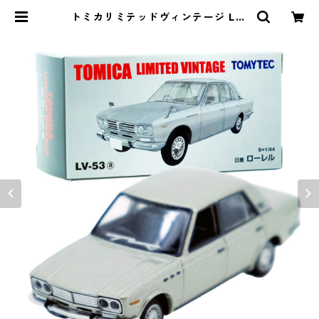
トミカリミテッドヴィンテージ LV-
53a 日産 ローレル #10213536 | よ
ろずやジャック