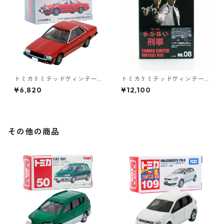
トミカリミテッドヴィンテー
トミカリミテッドヴィンテー
ジネオ LV-N85b ニッサン スカ
ジネオ もっと あぶない刑事 V
¥6,820
¥12,100
イライン 2000 RS 82年式 #3
OL.08 ニッサン グロリア HT
6271390
#36290377
その他の商品