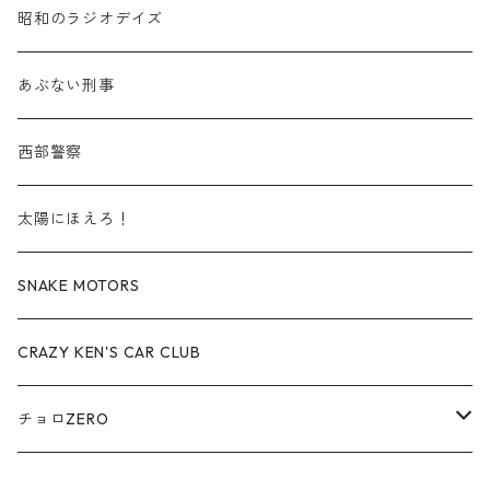
赤箱 - 絶版（廃盤）トミカ No.30-39
TLV - No. LV-30-39
建設車両・作業車
商用車・公用車
TLVN - No. LV-00-09
三菱 / MITSUBISHI
TLVN - 車種別
昭和のラジオデイズ
赤箱 - 絶版（廃盤）トミカ No.40-49
TLV - No. LV-40-49
その他
建設車両・作業車
TLVN - No. LV-10-19
乗用車
シボレー / Chevrolet
あぶない刑事
赤箱 - 絶版（廃盤）トミカ No.50-59
TLV - No. LV-50-59
その他
TLVN - No. LV-20-29
商用車・公用車
ビー・エム・ダブリュー / BMW
西部警察
赤箱 - 絶版（廃盤）トミカ No.60-69
TLV - No. LV-60-69
TLVN - No. LV-30-39
建設車両・作業車
レクサス / LEXUS
太陽にほえろ！
赤箱 - 絶版（廃盤）トミカ No.70-79
TLV - No. LV-70-79
TLVN - No. LV-40-49
その他
アウディ / Audi
SNAKE MOTORS
赤箱 - 絶版（廃盤）トミカ No.80-89
TLV - No. LV-80-89
TLVN - No. LV-50-59
ロータス / LOTUS
CRAZY KEN'S CAR CLUB
赤箱 - 絶版（廃盤）トミカ No.90-99
TLV - No. LV-90-99
TLVN - No. LV-60-69
三菱ふそう/ MITSUBISHI FUSO
チョロZERO
赤箱 - 絶版（廃盤）トミカ No.100-109
TLV - No. LV-100-109
TLVN - No. LV-70-79
コマツ / KOMATSU
チョロQZERO - No.Z-00-75