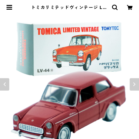
トミカリミテッドヴィンテージ LV-
44a トヨタ パブリカ デラックス #1
0212652 | よろずやジャック