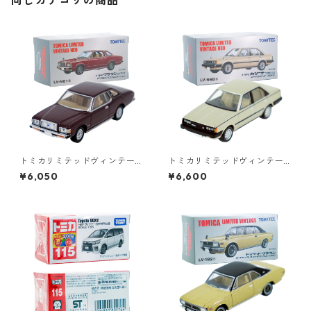
同じカテゴリの商品
トミカリミテッドヴィンテー
トミカリミテッドヴィンテー
ジネオ LV-N61b トヨタ クラウ
ジネオ LV-N68b トヨタ カリ
¥6,050
¥6,600
ン 2ドアHT 2000DX カスタ
ーナ 1500 SG ロードランナー
ムエディション #36232544
Ⅱ 82年式 #36243854