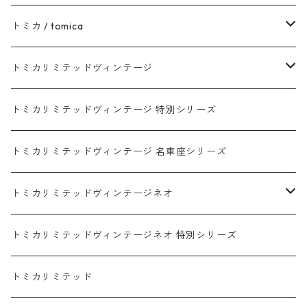
トヨタ / TOYOTA
トミカ / tomica
ダイハツ / DAIHATSU
赤箱 - 現行トミカ
トミカリミテッドヴィンテージ
マツダ / MAZDA
赤箱 - 限定トミカ 初回特別カラー
TLV - NEW LINEUP
トミカリミテッドヴィンテージ 特別シリーズ
ホンダ / HONDA
赤箱 - 絶版（廃盤）トミカ No.1-120
TLV - No. LV-00-195
トミカリミテッドヴィンテージ 名車座シリーズ
赤箱 - 絶版（廃盤）トミカ No.1-9
TLV - No. LV-00-09
日産 / NISSAN
赤箱 - 絶版（廃盤）ロングトミカ No.121-
TLV - 車種別
トミカリミテッドヴィンテージネオ
赤箱 - 絶版（廃盤）トミカ No.10-19
TLV - No. LV-10-19
乗用車
スバル / SUBARU
赤箱 - 車種別
TLVN - NEW LINEUP
トミカリミテッドヴィンテージネオ 特別シリーズ
赤箱 - 絶版（廃盤）トミカ No.20-29
TLV - No. LV-20-29
商用車・公用車
乗用車
スズキ / SUZUKI
TLVN - No. LV-00-219
トミカリミテッド