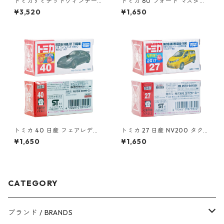
トミカリミテッドヴィンテー
トミカ 60 フォード マスタン
ジ LV-46b プリンス スカイラ
グ GT V8（初回特別カラー）#
¥3,520
¥1,650
イン デラックス #10212751
10472353
トミカ 40 日産 フェアレディ
トミカ 27 日産 NV200 タクシ
Z NISMO #10801009
ー（初回特別仕様）#1087980
¥1,650
¥1,650
0
CATEGORY
ブランド / BRANDS