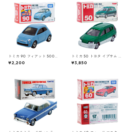
トミカ 90 フィアット 500
トミカ 50 トヨタ イプサム #1
（初回特別カラー）#1047108
0306672
¥2,200
¥3,850
0