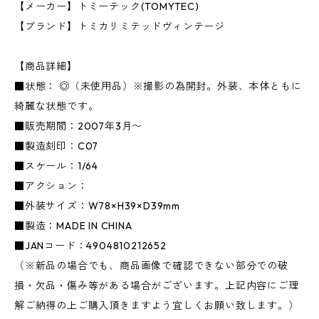
【メーカー】トミーテック(TOMYTEC)
【ブランド】トミカリミテッドヴィンテージ
【商品詳細】
■状態： ◎（未使用品）※撮影の為開封。外装、本体ともに
綺麗な状態です。
■販売期間：2007年3月〜
■製造刻印：C07
■スケール：1/64
■アクション：
■外装サイズ：W78×H39×D39mm
■製造：MADE IN CHINA
■JANコード：4904810212652
（※新品の場合でも、商品画像で確認できない部分での破
損・欠品・傷み等がある場合がございます。上記内容にご理
解ご納得の上ご購入頂きますよう宜しくお願い致します。）