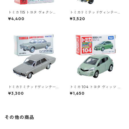
トミカ 115 トヨタ ヴォクシー
トミカリミテッドヴィンテー
（初回特別仕様）#10801764
ジ LV-192b トヨペットクラウ
¥4,400
¥3,520
ン ハードトップ スーパーデラ
ックス 70年式 #36314981
トミカリミテッドヴィンテー
トミカ 104 トヨタ ヴィッツ #
ジ LV-181b トヨペット クラウ
10392507
¥3,300
¥1,650
ン スーパーデラックス 69年式
#36302032
その他の商品