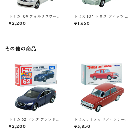
トミカ 109 フォルクスワーゲ
トミカ 104 トヨタ ヴィッツ #
ン ポロ（初回特別カラー）#1
10392507
¥2,200
¥1,650
0467380
その他の商品
トミカ 62 マツダ アテンザ
トミカリミテッドヴィンテー
（初回特別カラー）#1047471
ジ LV-64a トヨペット コロナ
¥2,200
¥3,850
5
1500 デラックス #10217138