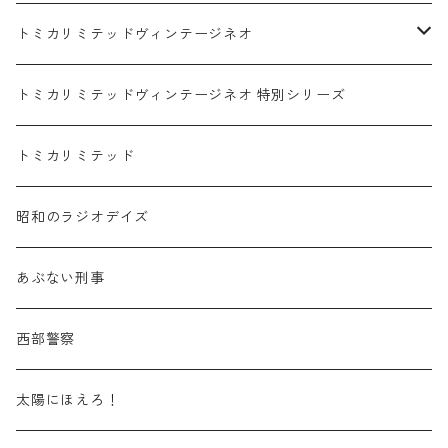
赤箱 - 絶版（廃盤）トミカ No.1-9
TLV - No. LV-00-09
日産 / NISSAN
赤箱 - 絶版（廃盤）ロングトミカ No.121-
TLV - 車種別
トミカリミテッドヴィンテージネオ
赤箱 - 絶版（廃盤）トミカ No.10-19
TLV - No. LV-10-19
乗用車
スバル / SUBARU
赤箱 - 車種別
TLVN - NEW LINEUP
トミカリミテッドヴィンテージネオ 特別シリーズ
赤箱 - 絶版（廃盤）トミカ No.20-29
TLV - No. LV-20-29
商用車・公用車
乗用車
スズキ / SUZUKI
TLVN - No. LV-00-219
トミカリミテッド
赤箱 - 絶版（廃盤）トミカ No.30-39
TLV - No. LV-30-39
建設車両・作業車
商用車・公用車
TLVN - No. LV-00-09
三菱 / MITSUBISHI
TLVN - 車種別
昭和のラジオデイズ
赤箱 - 絶版（廃盤）トミカ No.40-49
TLV - No. LV-40-49
その他
建設車両・作業車
TLVN - No. LV-10-19
乗用車
シボレー / Chevrolet
あぶない刑事
赤箱 - 絶版（廃盤）トミカ No.50-59
TLV - No. LV-50-59
その他
TLVN - No. LV-20-29
商用車・公用車
ビー・エム・ダブリュー / BMW
西部警察
赤箱 - 絶版（廃盤）トミカ No.60-69
TLV - No. LV-60-69
TLVN - No. LV-30-39
建設車両・作業車
レクサス / LEXUS
太陽にほえろ！
赤箱 - 絶版（廃盤）トミカ No.70-79
TLV - No. LV-70-79
TLVN - No. LV-40-49
その他