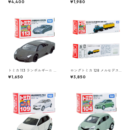
¥4,400
¥1,980
824923
トミカ 113 ランボルギーニ レ
ロングトミカ 128 メルセデス
ヴェントン #10359791
ベンツ ウニモグ 軌陸車 #103
¥1,650
¥3,850
96291