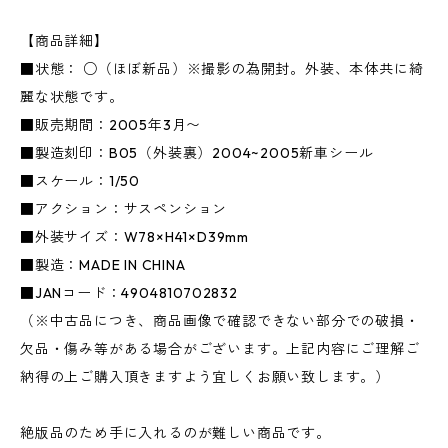
【商品詳細】
■状態： ○（ほぼ新品）※撮影の為開封。外装、本体共に綺
麗な状態です。
■販売期間：2005年3月〜
■製造刻印：B05（外装裏）2004~2005新車シール
■スケール：1/50
■アクション：サスペンション
■外装サイズ：W78×H41×D39mm
■製造：MADE IN CHINA
■JANコード：4904810702832
（※中古品につき、商品画像で確認できない部分での破損・
欠品・傷み等がある場合がございます。上記内容にご理解ご
納得の上ご購入頂きますよう宜しくお願い致します。）
絶版品のため手に入れるのが難しい商品です。