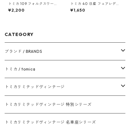
トミカ 109 フォルクスワーゲ
トミカ 40 日産 フェアレディ
ン ポロ（初回特別カラー）#1
Z NISMO #10801009
¥2,200
¥1,650
0467380
CATEGORY
ブランド / BRANDS
トヨタ / TOYOTA
トミカ / tomica
ダイハツ / DAIHATSU
赤箱 - 現行トミカ
トミカリミテッドヴィンテージ
マツダ / MAZDA
赤箱 - 限定トミカ 初回特別カラー
TLV - NEW LINEUP
トミカリミテッドヴィンテージ 特別シリーズ
ホンダ / HONDA
赤箱 - 絶版（廃盤）トミカ No.1-120
TLV - No. LV-00-195
トミカリミテッドヴィンテージ 名車座シリーズ