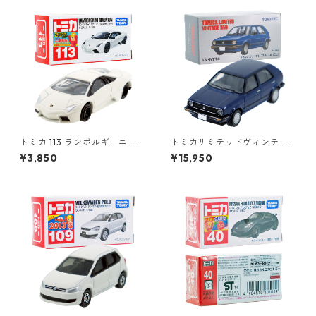
トミカ 113 ランボルギーニ レ
トミカリミテッドヴィンテー
ヴェントン (初回特別カラー)
ジネオ LV-N71b フォルクスワ
¥3,850
¥15,950
#10421641
ーゲン ゴルフⅡ CLi #362299
71