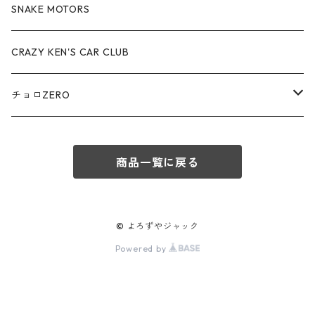
アウディ / Audi
SNAKE MOTORS
赤箱 - 絶版（廃盤）トミカ No.80-89
TLV - No. LV-80-89
TLVN - No. LV-50-59
ロータス / LOTUS
CRAZY KEN'S CAR CLUB
赤箱 - 絶版（廃盤）トミカ No.90-99
TLV - No. LV-90-99
TLVN - No. LV-60-69
三菱ふそう/ MITSUBISHI FUSO
チョロZERO
赤箱 - 絶版（廃盤）トミカ No.100-109
TLV - No. LV-100-109
TLVN - No. LV-70-79
コマツ / KOMATSU
チョロQZERO - No.Z-00-75
赤箱 - 絶版（廃盤）トミカ No.110-119
TLV - No. LV-110-119
TLVN - No. LV-80-89
商品一覧に戻る
チョロQZERO - No. Z-00-09
その他
あぶない刑事
赤箱 - 絶版（廃盤）トミカ No.120
TLV - No. LV-120-129
TLVN - No. LV-90-99
チョロQZERO - No. Z-10-19
フォード / Ford
西部警察
© よろずやジャック
TLV - No. LV-130-139
TLVN - No. LV-100-109
Powered by
チョロQZERO - No. Z-20-29
アバルト / ABARTH
TLV - No. LV-140-149
TLVN - No. LV-110-119
チョロQZERO - No. Z-30-39
TLV - No. LV-150-159
メルセデスベンツ / Mercedes-Benz