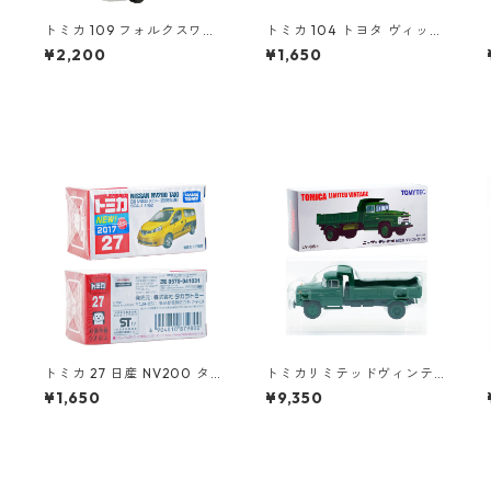
トミカ 109 フォルクスワー
トミカ 104 トヨタ ヴィッツ
ゲン ポロ（初回特別カラ
#10392507
¥2,200
¥1,650
ー）#10467380
トミカ 27 日産 NV200 タク
トミカリミテッドヴィンテ
シー（初回特別仕様）#1087
ージ LV-66a ニッサン ディ
¥1,650
¥9,350
3
9800
ーゼル 680型 ダンプトラッ
ク #10217923