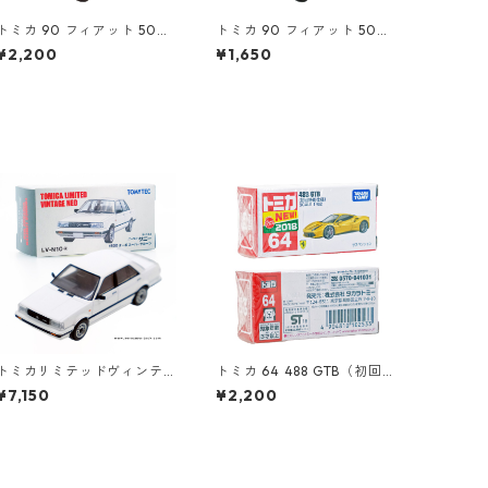
トミカ 90 フィアット 500
トミカ 90 フィアット 500
（初回特別カラー）#10471
#10471011
¥2,200
¥1,650
080
トミカリミテッドヴィンテ
トミカ 64 488 GTB（初回特
ージネオ LV-N10a ニッサン
別仕様）#10102533
¥7,150
¥2,200
サニー 1500 ターボ スーパ
ーサルーン #10214571