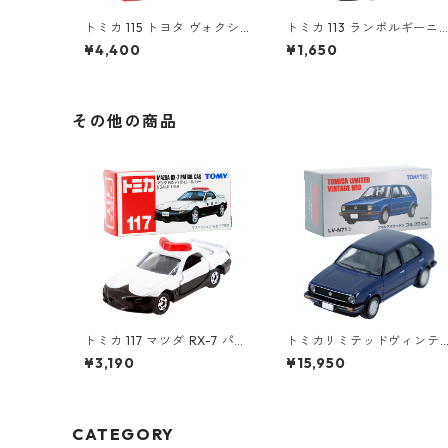
トミカ 115 トヨタ ヴォクシ
トミカ 113 ランボルギーニ
ー（初回特別仕様）#10801
レヴェントン #10359791
¥4,400
¥1,650
764
その他の商品
トミカ 117 マツダ RX-7 パト
トミカリミテッドヴィンテ
ロールカー #10563471
ージネオ LV-N71b フォルク
¥3,190
¥15,950
スワーゲン ゴルフⅡ CLi #
6229971
CATEGORY