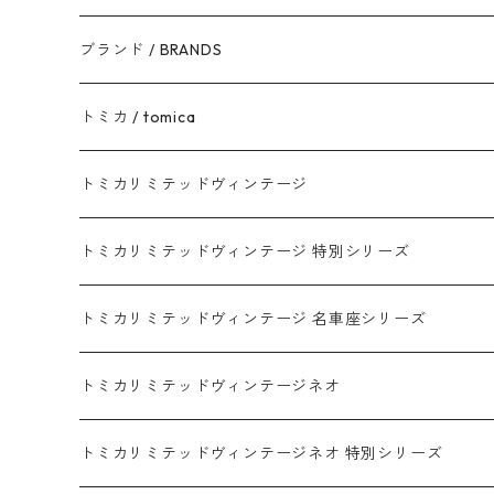
ブランド / BRANDS
トヨタ / TOYOTA
トミカ / tomica
ダイハツ / DAIHATSU
赤箱 - 現行トミカ
トミカリミテッドヴィンテージ
マツダ / MAZDA
赤箱 - 限定トミカ 初回特別カラー
TLV - NEW LINEUP
トミカリミテッドヴィンテージ 特別シリーズ
ホンダ / HONDA
赤箱 - 絶版（廃盤）トミカ No.1-120
TLV - No. LV-00-195
トミカリミテッドヴィンテージ 名車座シリーズ
赤箱 - 絶版（廃盤）トミカ No.1-9
TLV - No. LV-00-09
日産 / NISSAN
赤箱 - 絶版（廃盤）ロングトミカ No.121-
TLV - 車種別
トミカリミテッドヴィンテージネオ
赤箱 - 絶版（廃盤）トミカ No.10-19
TLV - No. LV-10-19
乗用車
スバル / SUBARU
赤箱 - 車種別
TLVN - NEW LINEUP
トミカリミテッドヴィンテージネオ 特別シリーズ