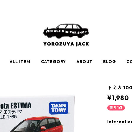
ALL ITEM
CATEGORY
ABOUT
BLOG
C
トミカ 10
¥1,980
残り1点
Internatio