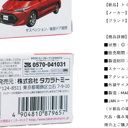
【新品】トミカ
【メーカー】タ
【ブランド
【商品詳細
■状態：◎
■販売期間：
■製造刻印：
■スケール：1
■アクショ
■外装サイズ：
■製造：MADE
■JANコード：
（※新品の
欠品・傷み
得の上ご購