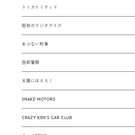
赤箱 - 絶版（廃盤）トミカ No.20-29
TLV - No. LV-20-29
商用車・公用車
乗用車
スズキ / SUZUKI
TLVN - No. LV-00-219
トミカリミテッド
赤箱 - 絶版（廃盤）トミカ No.30-39
TLV - No. LV-30-39
建設車両・作業車
商用車・公用車
TLVN - No. LV-00-09
三菱 / MITSUBISHI
TLVN - 車種別
昭和のラジオデイズ
赤箱 - 絶版（廃盤）トミカ No.40-49
TLV - No. LV-40-49
その他
建設車両・作業車
TLVN - No. LV-10-19
乗用車
シボレー / Chevrolet
あぶない刑事
赤箱 - 絶版（廃盤）トミカ No.50-59
TLV - No. LV-50-59
その他
TLVN - No. LV-20-29
商用車・公用車
ビー・エム・ダブリュー / BMW
西部警察
赤箱 - 絶版（廃盤）トミカ No.60-69
TLV - No. LV-60-69
TLVN - No. LV-30-39
建設車両・作業車
レクサス / LEXUS
太陽にほえろ！
赤箱 - 絶版（廃盤）トミカ No.70-79
TLV - No. LV-70-79
TLVN - No. LV-40-49
その他
アウディ / Audi
SNAKE MOTORS
赤箱 - 絶版（廃盤）トミカ No.80-89
TLV - No. LV-80-89
TLVN - No. LV-50-59
ロータス / LOTUS
CRAZY KEN'S CAR CLUB
赤箱 - 絶版（廃盤）トミカ No.90-99
TLV - No. LV-90-99
TLVN - No. LV-60-69