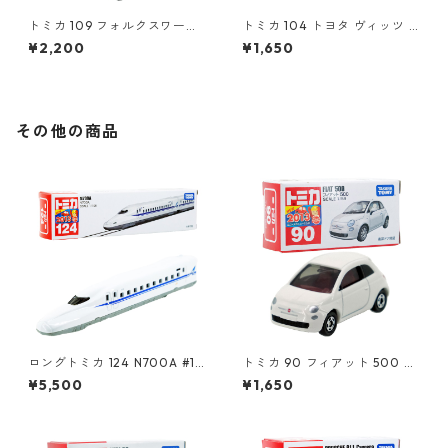
トミカ 109 フォルクスワーゲ
トミカ 104 トヨタ ヴィッツ #
ン ポロ（初回特別カラー）#1
10392507
¥2,200
¥1,650
0467380
その他の商品
ロングトミカ 124 N700A #10
トミカ 90 フィアット 500 #1
486213
0471011
¥5,500
¥1,650