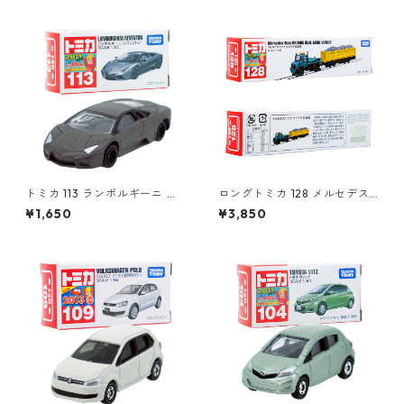
トミカ 113 ランボルギーニ レ
ロングトミカ 128 メルセデス
ヴェントン #10359791
ベンツ ウニモグ 軌陸車 #103
¥1,650
¥3,850
96291