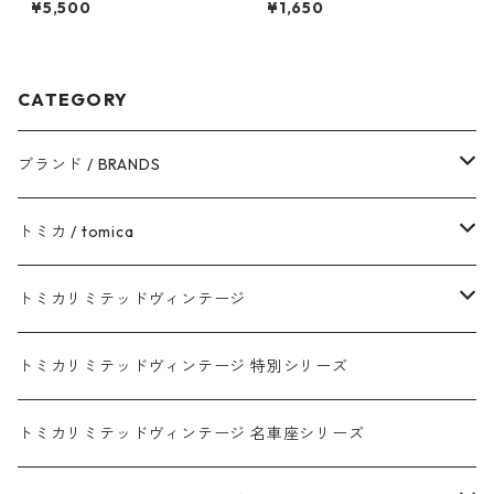
¥5,500
¥1,650
CATEGORY
ブランド / BRANDS
トヨタ / TOYOTA
トミカ / tomica
ダイハツ / DAIHATSU
赤箱 - 現行トミカ
トミカリミテッドヴィンテージ
マツダ / MAZDA
赤箱 - 限定トミカ 初回特別カラー
TLV - NEW LINEUP
トミカリミテッドヴィンテージ 特別シリーズ
ホンダ / HONDA
赤箱 - 絶版（廃盤）トミカ No.1-120
TLV - No. LV-00-195
トミカリミテッドヴィンテージ 名車座シリーズ