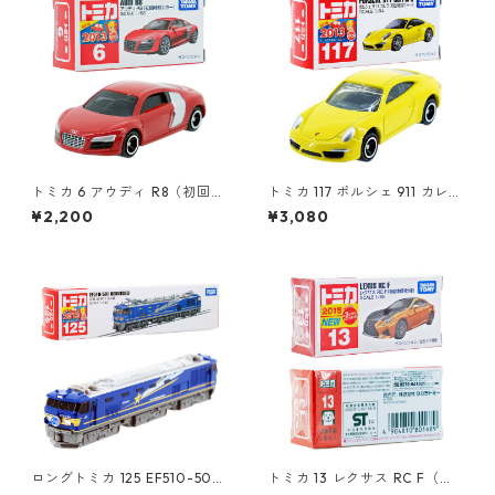
トミカ 6 アウディ R8（初回特
トミカ 117 ポルシェ 911 カレラ
別カラー）#10467441
(初回特別カラー) #10450368
¥2,200
¥3,080
ロングトミカ 125 EF510-501
トミカ 13 レクサス RC F（初
北斗星 #10486459
回特別仕様）#10801689