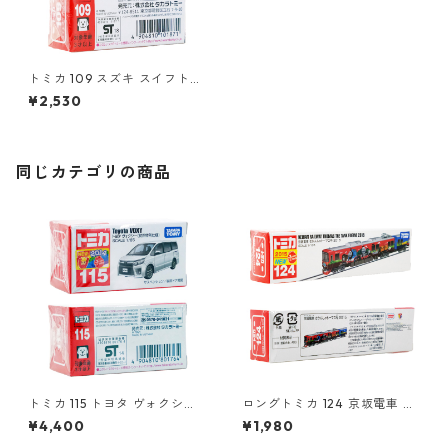
トミカ 109 スズキ スイフトス
ポーツ #10101871
¥2,530
同じカテゴリの商品
トミカ 115 トヨタ ヴォクシー
ロングトミカ 124 京坂電車 き
（初回特別仕様）#10801764
かんしゃトーマス号 2015 #10
¥4,400
¥1,980
824923