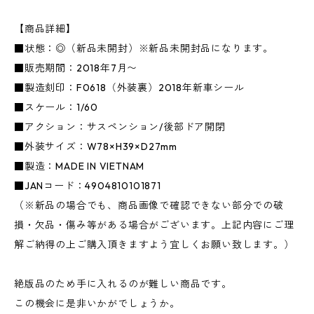
【商品詳細】
■状態：◎（新品未開封）※新品未開封品になります。
■販売期間：2018年7月〜
■製造刻印：F0618（外装裏）2018年新車シール
■スケール：1/60
■アクション：サスペンション/後部ドア開閉
■外装サイズ：W78×H39×D27mm
■製造：MADE IN VIETNAM
■JANコード：4904810101871
（※新品の場合でも、商品画像で確認できない部分での破
損・欠品・傷み等がある場合がございます。上記内容にご理
解ご納得の上ご購入頂きますよう宜しくお願い致します。）
絶版品のため手に入れるのが難しい商品です。
この機会に是非いかがでしょうか。