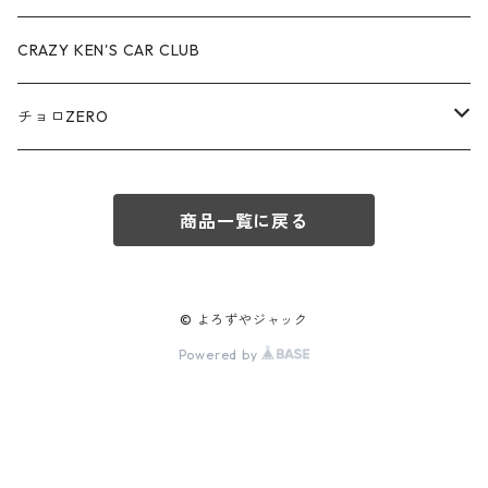
赤箱 - 絶版（廃盤）トミカ No.80-89
TLV - No. LV-80-89
TLVN - No. LV-50-59
ロータス / LOTUS
CRAZY KEN'S CAR CLUB
赤箱 - 絶版（廃盤）トミカ No.90-99
TLV - No. LV-90-99
TLVN - No. LV-60-69
三菱ふそう/ MITSUBISHI FUSO
チョロZERO
赤箱 - 絶版（廃盤）トミカ No.100-109
TLV - No. LV-100-109
TLVN - No. LV-70-79
コマツ / KOMATSU
チョロQZERO - No.Z-00-75
赤箱 - 絶版（廃盤）トミカ No.110-119
TLV - No. LV-110-119
TLVN - No. LV-80-89
商品一覧に戻る
チョロQZERO - No. Z-00-09
その他
あぶない刑事
赤箱 - 絶版（廃盤）トミカ No.120
TLV - No. LV-120-129
TLVN - No. LV-90-99
チョロQZERO - No. Z-10-19
フォード / Ford
西部警察
© よろずやジャック
TLV - No. LV-130-139
TLVN - No. LV-100-109
Powered by
チョロQZERO - No. Z-20-29
アバルト / ABARTH
TLV - No. LV-140-149
TLVN - No. LV-110-119
チョロQZERO - No. Z-30-39
TLV - No. LV-150-159
メルセデスベンツ / Mercedes-Benz
TLVN - No. LV-120-129