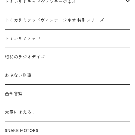
赤箱 - 絶版（廃盤）トミカ No.1-9
TLV - No. LV-00-09
日産 / NISSAN
赤箱 - 絶版（廃盤）ロングトミカ No.121-
TLV - 車種別
トミカリミテッドヴィンテージネオ
赤箱 - 絶版（廃盤）トミカ No.10-19
TLV - No. LV-10-19
乗用車
スバル / SUBARU
赤箱 - 車種別
TLVN - NEW LINEUP
トミカリミテッドヴィンテージネオ 特別シリーズ
赤箱 - 絶版（廃盤）トミカ No.20-29
TLV - No. LV-20-29
商用車・公用車
乗用車
スズキ / SUZUKI
TLVN - No. LV-00-219
トミカリミテッド
赤箱 - 絶版（廃盤）トミカ No.30-39
TLV - No. LV-30-39
建設車両・作業車
商用車・公用車
TLVN - No. LV-00-09
三菱 / MITSUBISHI
TLVN - 車種別
昭和のラジオデイズ
赤箱 - 絶版（廃盤）トミカ No.40-49
TLV - No. LV-40-49
その他
建設車両・作業車
TLVN - No. LV-10-19
乗用車
シボレー / Chevrolet
あぶない刑事
赤箱 - 絶版（廃盤）トミカ No.50-59
TLV - No. LV-50-59
その他
TLVN - No. LV-20-29
商用車・公用車
ビー・エム・ダブリュー / BMW
西部警察
赤箱 - 絶版（廃盤）トミカ No.60-69
TLV - No. LV-60-69
TLVN - No. LV-30-39
建設車両・作業車
レクサス / LEXUS
太陽にほえろ！
赤箱 - 絶版（廃盤）トミカ No.70-79
TLV - No. LV-70-79
TLVN - No. LV-40-49
その他
アウディ / Audi
SNAKE MOTORS