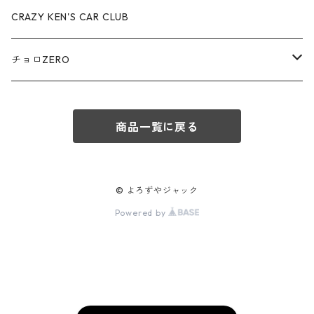
ロータス / LOTUS
CRAZY KEN'S CAR CLUB
赤箱 - 絶版（廃盤）トミカ No.90-99
TLV - No. LV-90-99
TLVN - No. LV-60-69
三菱ふそう/ MITSUBISHI FUSO
チョロZERO
赤箱 - 絶版（廃盤）トミカ No.100-109
TLV - No. LV-100-109
TLVN - No. LV-70-79
コマツ / KOMATSU
チョロQZERO - No.Z-00-75
赤箱 - 絶版（廃盤）トミカ No.110-119
TLV - No. LV-110-119
TLVN - No. LV-80-89
商品一覧に戻る
チョロQZERO - No. Z-00-09
その他
あぶない刑事
赤箱 - 絶版（廃盤）トミカ No.120
TLV - No. LV-120-129
TLVN - No. LV-90-99
チョロQZERO - No. Z-10-19
フォード / Ford
西部警察
© よろずやジャック
TLV - No. LV-130-139
TLVN - No. LV-100-109
Powered by
チョロQZERO - No. Z-20-29
アバルト / ABARTH
TLV - No. LV-140-149
TLVN - No. LV-110-119
チョロQZERO - No. Z-30-39
TLV - No. LV-150-159
メルセデスベンツ / Mercedes-Benz
TLVN - No. LV-120-129
チョロQZERO - No. Z-40-49
TLV - No. LV-160-169