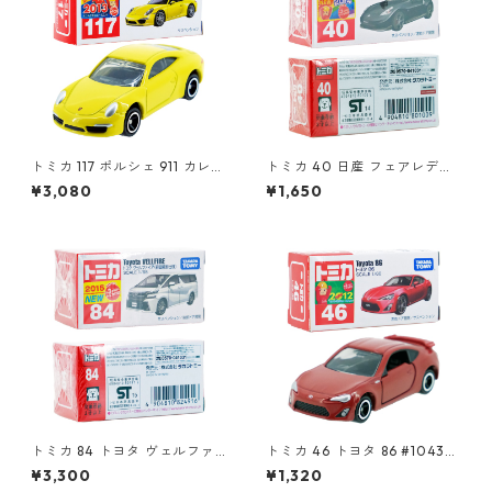
トミカ 117 ポルシェ 911 カレラ
トミカ 40 日産 フェアレディ
(初回特別カラー) #10450368
Z NISMO #10801009
¥3,080
¥1,650
トミカ 84 トヨタ ヴェルファ
トミカ 46 トヨタ 86 #104389
イア（初回特別仕様）#10824
84
¥3,300
¥1,320
916