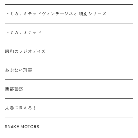
赤箱 - 絶版（廃盤）トミカ No.10-19
TLV - No. LV-10-19
乗用車
スバル / SUBARU
赤箱 - 車種別
TLVN - NEW LINEUP
トミカリミテッドヴィンテージネオ 特別シリーズ
赤箱 - 絶版（廃盤）トミカ No.20-29
TLV - No. LV-20-29
商用車・公用車
乗用車
スズキ / SUZUKI
TLVN - No. LV-00-219
トミカリミテッド
赤箱 - 絶版（廃盤）トミカ No.30-39
TLV - No. LV-30-39
建設車両・作業車
商用車・公用車
TLVN - No. LV-00-09
三菱 / MITSUBISHI
TLVN - 車種別
昭和のラジオデイズ
赤箱 - 絶版（廃盤）トミカ No.40-49
TLV - No. LV-40-49
その他
建設車両・作業車
TLVN - No. LV-10-19
乗用車
シボレー / Chevrolet
あぶない刑事
赤箱 - 絶版（廃盤）トミカ No.50-59
TLV - No. LV-50-59
その他
TLVN - No. LV-20-29
商用車・公用車
ビー・エム・ダブリュー / BMW
西部警察
赤箱 - 絶版（廃盤）トミカ No.60-69
TLV - No. LV-60-69
TLVN - No. LV-30-39
建設車両・作業車
レクサス / LEXUS
太陽にほえろ！
赤箱 - 絶版（廃盤）トミカ No.70-79
TLV - No. LV-70-79
TLVN - No. LV-40-49
その他
アウディ / Audi
SNAKE MOTORS
赤箱 - 絶版（廃盤）トミカ No.80-89
TLV - No. LV-80-89
TLVN - No. LV-50-59