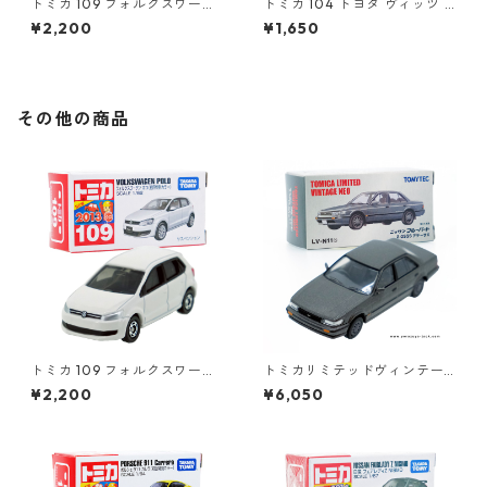
トミカ 109 フォルクスワーゲ
トミカ 104 トヨタ ヴィッツ #
ン ポロ（初回特別カラー）#1
10392507
¥2,200
¥1,650
0467380
その他の商品
トミカ 109 フォルクスワーゲ
トミカリミテッドヴィンテー
ン ポロ（初回特別カラー）#1
ジネオ LV-N11b ニッサン ブル
¥2,200
¥6,050
0467380
ーバード 2.0SSS アテーサX #1
0214618