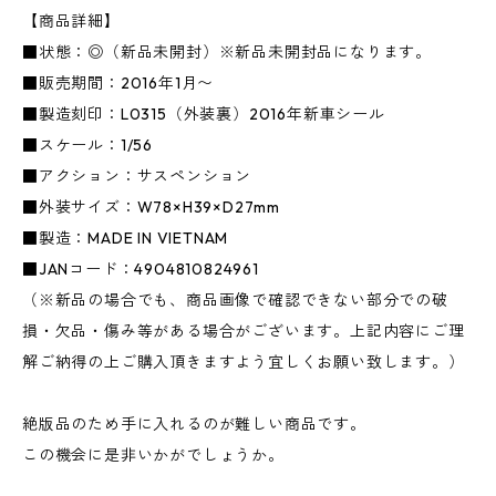
【商品詳細】
■状態：◎（新品未開封）※新品未開封品になります。
■販売期間：2016年1月〜
■製造刻印：L0315（外装裏）2016年新車シール
■スケール：1/56
■アクション：サスペンション
■外装サイズ：W78×H39×D27mm
■製造：MADE IN VIETNAM
■JANコード：4904810824961
（※新品の場合でも、商品画像で確認できない部分での破
損・欠品・傷み等がある場合がございます。上記内容にご理
解ご納得の上ご購入頂きますよう宜しくお願い致します。）
絶版品のため手に入れるのが難しい商品です。
この機会に是非いかがでしょうか。