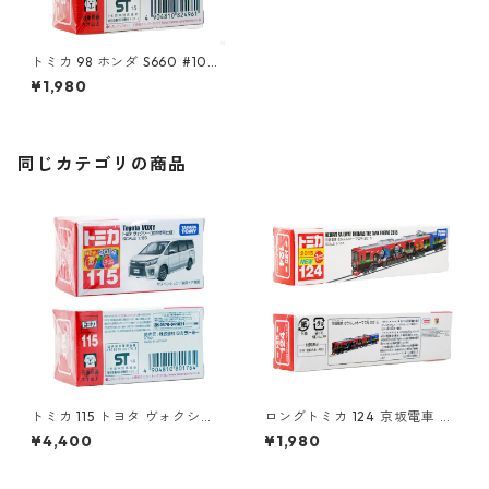
トミカ 98 ホンダ S660 #1082
4961
¥1,980
同じカテゴリの商品
トミカ 115 トヨタ ヴォクシー
ロングトミカ 124 京坂電車 き
（初回特別仕様）#10801764
かんしゃトーマス号 2015 #10
¥4,400
¥1,980
824923