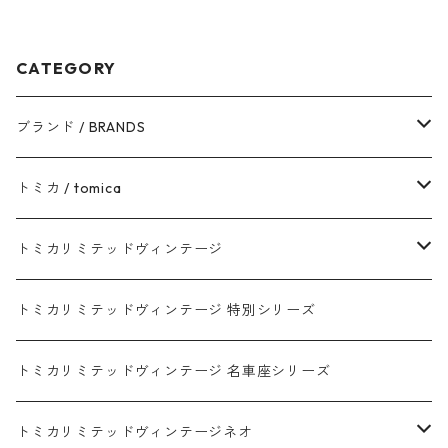
CATEGORY
ブランド / BRANDS
トヨタ / TOYOTA
トミカ / tomica
ダイハツ / DAIHATSU
赤箱 - 現行トミカ
トミカリミテッドヴィンテージ
マツダ / MAZDA
赤箱 - 限定トミカ 初回特別カラー
TLV - NEW LINEUP
トミカリミテッドヴィンテージ 特別シリーズ
ホンダ / HONDA
赤箱 - 絶版（廃盤）トミカ No.1-120
TLV - No. LV-00-195
トミカリミテッドヴィンテージ 名車座シリーズ
赤箱 - 絶版（廃盤）トミカ No.1-9
TLV - No. LV-00-09
日産 / NISSAN
赤箱 - 絶版（廃盤）ロングトミカ No.121-
TLV - 車種別
トミカリミテッドヴィンテージネオ