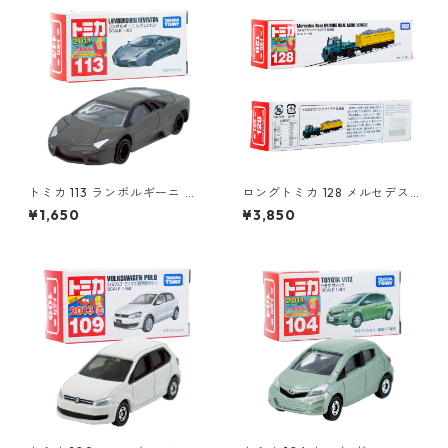
トミカ 113 ランボルギーニ レ
ロングトミカ 128 メルセデス
ヴェントン #10359791
ベンツ ウニモグ 軌陸車 #103
¥1,650
¥3,850
96291