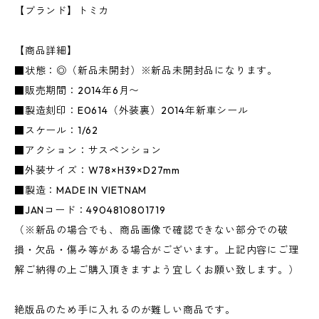
【ブランド】トミカ
【商品詳細】
■状態：◎（新品未開封）※新品未開封品になります。
■販売期間：2014年6月〜
■製造刻印：E0614（外装裏）2014年新車シール
■スケール：1/62
■アクション：サスペンション
■外装サイズ：W78×H39×D27mm
■製造：MADE IN VIETNAM
■JANコード：4904810801719
（※新品の場合でも、商品画像で確認できない部分での破
損・欠品・傷み等がある場合がございます。上記内容にご理
解ご納得の上ご購入頂きますよう宜しくお願い致します。）
絶版品のため手に入れるのが難しい商品です。