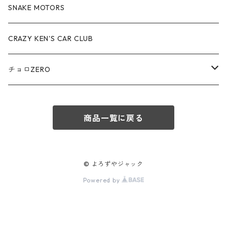
アウディ / Audi
SNAKE MOTORS
赤箱 - 絶版（廃盤）トミカ No.80-89
TLV - No. LV-80-89
TLVN - No. LV-50-59
ロータス / LOTUS
CRAZY KEN'S CAR CLUB
赤箱 - 絶版（廃盤）トミカ No.90-99
TLV - No. LV-90-99
TLVN - No. LV-60-69
三菱ふそう/ MITSUBISHI FUSO
チョロZERO
赤箱 - 絶版（廃盤）トミカ No.100-109
TLV - No. LV-100-109
TLVN - No. LV-70-79
コマツ / KOMATSU
チョロQZERO - No.Z-00-75
赤箱 - 絶版（廃盤）トミカ No.110-119
TLV - No. LV-110-119
TLVN - No. LV-80-89
商品一覧に戻る
チョロQZERO - No. Z-00-09
その他
あぶない刑事
赤箱 - 絶版（廃盤）トミカ No.120
TLV - No. LV-120-129
TLVN - No. LV-90-99
チョロQZERO - No. Z-10-19
フォード / Ford
西部警察
© よろずやジャック
TLV - No. LV-130-139
TLVN - No. LV-100-109
Powered by
チョロQZERO - No. Z-20-29
アバルト / ABARTH
TLV - No. LV-140-149
TLVN - No. LV-110-119
チョロQZERO - No. Z-30-39
TLV - No. LV-150-159
メルセデスベンツ / Mercedes-Benz