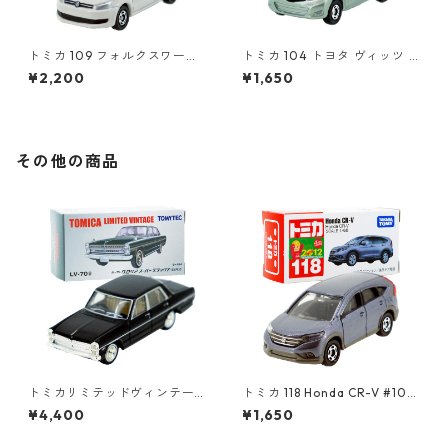
トミカ 109 フォルクスワーゲ
トミカ 104 トヨタ ヴィッツ #
ン ポロ（初回特別カラー）#1
10392507
¥2,200
¥1,650
0467380
その他の商品
トミカリミテッドヴィンテー
トミカ 118 Honda CR-V #104
ジ LV-70a ニッサン グロリア
39028
¥4,400
¥1,650
スーパー デラックス 68年式 #
10218371