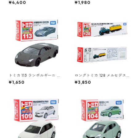
（初回特別仕様）#10801764
かんしゃトーマス号 2015 #10
¥4,400
¥1,980
824923
トミカ 113 ランボルギーニ レ
ロングトミカ 128 メルセデス
ヴェントン #10359791
ベンツ ウニモグ 軌陸車 #103
¥1,650
¥3,850
96291