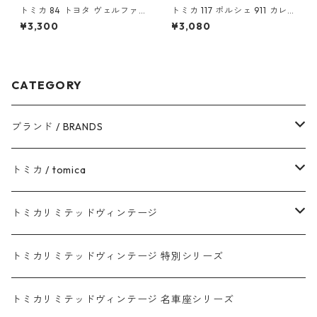
トミカ 84 トヨタ ヴェルファ
トミカ 117 ポルシェ 911 カレラ
イア（初回特別仕様）#10824
(初回特別カラー) #10450368
¥3,300
¥3,080
916
CATEGORY
ブランド / BRANDS
トヨタ / TOYOTA
トミカ / tomica
ダイハツ / DAIHATSU
赤箱 - 現行トミカ
トミカリミテッドヴィンテージ
マツダ / MAZDA
赤箱 - 限定トミカ 初回特別カラー
TLV - NEW LINEUP
トミカリミテッドヴィンテージ 特別シリーズ
ホンダ / HONDA
赤箱 - 絶版（廃盤）トミカ No.1-120
TLV - No. LV-00-195
トミカリミテッドヴィンテージ 名車座シリーズ