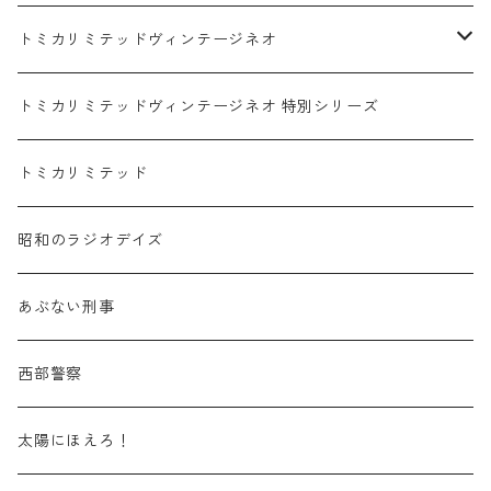
赤箱 - 絶版（廃盤）トミカ No.1-9
TLV - No. LV-00-09
日産 / NISSAN
赤箱 - 絶版（廃盤）ロングトミカ No.121-
TLV - 車種別
トミカリミテッドヴィンテージネオ
赤箱 - 絶版（廃盤）トミカ No.10-19
TLV - No. LV-10-19
乗用車
スバル / SUBARU
赤箱 - 車種別
TLVN - NEW LINEUP
トミカリミテッドヴィンテージネオ 特別シリーズ
赤箱 - 絶版（廃盤）トミカ No.20-29
TLV - No. LV-20-29
商用車・公用車
乗用車
スズキ / SUZUKI
TLVN - No. LV-00-219
トミカリミテッド
赤箱 - 絶版（廃盤）トミカ No.30-39
TLV - No. LV-30-39
建設車両・作業車
商用車・公用車
TLVN - No. LV-00-09
三菱 / MITSUBISHI
TLVN - 車種別
昭和のラジオデイズ
赤箱 - 絶版（廃盤）トミカ No.40-49
TLV - No. LV-40-49
その他
建設車両・作業車
TLVN - No. LV-10-19
乗用車
シボレー / Chevrolet
あぶない刑事
赤箱 - 絶版（廃盤）トミカ No.50-59
TLV - No. LV-50-59
その他
TLVN - No. LV-20-29
商用車・公用車
ビー・エム・ダブリュー / BMW
西部警察
赤箱 - 絶版（廃盤）トミカ No.60-69
TLV - No. LV-60-69
TLVN - No. LV-30-39
建設車両・作業車
レクサス / LEXUS
太陽にほえろ！
赤箱 - 絶版（廃盤）トミカ No.70-79
TLV - No. LV-70-79
TLVN - No. LV-40-49
その他