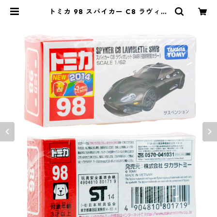
トミカ 98 スパイカー C8 ラヴィオ
レット SWB (初回特別カラー) #10
801719 | よろずやジャック