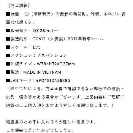
【商品詳細】
■状態： ○（ほぼ新品）※撮影の為開封。外装、本体共に綺
麗な状態です。
■販売期間：2012年4月〜
■製造刻印：C0612（外装裏）2012年新車シール
■スケール：1/75
■アクション：サスペンション
■外装サイズ：W78×H39×D27mm
■製造：MADE IN VIETNAM
■JANコード：4904810438885
（※中古品につき、商品画像で確認できない部分での破損・
欠品・傷み等がある場合がございます。上記内容にご理解ご
納得の上ご購入頂きますよう宜しくお願い致します。）
絶版品のため手に入れるのが難しい商品です。
この機会に是非いかがでしょうか。