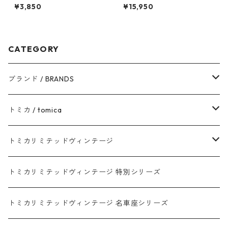
ジ LV-64a トヨペット コロナ
ジネオ LV-N71a フォルクスワ
¥3,850
¥15,950
1500 デラックス #10217138
ーゲン ゴルフⅡ CLi #362299
64
CATEGORY
ブランド / BRANDS
トヨタ / TOYOTA
トミカ / tomica
ダイハツ / DAIHATSU
赤箱 - 現行トミカ
トミカリミテッドヴィンテージ
マツダ / MAZDA
赤箱 - 限定トミカ 初回特別カラー
TLV - NEW LINEUP
トミカリミテッドヴィンテージ 特別シリーズ
ホンダ / HONDA
赤箱 - 絶版（廃盤）トミカ No.1-120
TLV - No. LV-00-195
トミカリミテッドヴィンテージ 名車座シリーズ