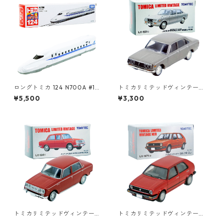
ロングトミカ 124 N700A #10
トミカリミテッドヴィンテー
486213
ジ LV-52b コロナ MARKⅡ 19
¥5,500
¥3,300
00 デラックス #10213451
トミカリミテッドヴィンテー
トミカリミテッドヴィンテー