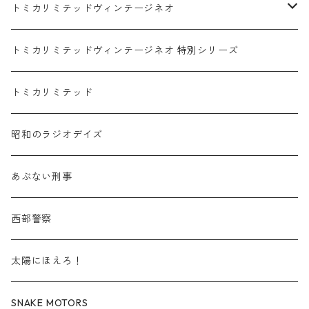
赤箱 - 絶版（廃盤）トミカ No.1-9
TLV - No. LV-00-09
日産 / NISSAN
赤箱 - 絶版（廃盤）ロングトミカ No.121-
TLV - 車種別
トミカリミテッドヴィンテージネオ
赤箱 - 絶版（廃盤）トミカ No.10-19
TLV - No. LV-10-19
乗用車
スバル / SUBARU
赤箱 - 車種別
TLVN - NEW LINEUP
トミカリミテッドヴィンテージネオ 特別シリーズ
赤箱 - 絶版（廃盤）トミカ No.20-29
TLV - No. LV-20-29
商用車・公用車
乗用車
スズキ / SUZUKI
TLVN - No. LV-00-219
トミカリミテッド
赤箱 - 絶版（廃盤）トミカ No.30-39
TLV - No. LV-30-39
建設車両・作業車
商用車・公用車
TLVN - No. LV-00-09
三菱 / MITSUBISHI
TLVN - 車種別
昭和のラジオデイズ
赤箱 - 絶版（廃盤）トミカ No.40-49
TLV - No. LV-40-49
その他
建設車両・作業車
TLVN - No. LV-10-19
乗用車
シボレー / Chevrolet
あぶない刑事
赤箱 - 絶版（廃盤）トミカ No.50-59
TLV - No. LV-50-59
その他
TLVN - No. LV-20-29
商用車・公用車
ビー・エム・ダブリュー / BMW
西部警察
赤箱 - 絶版（廃盤）トミカ No.60-69
TLV - No. LV-60-69
TLVN - No. LV-30-39
建設車両・作業車
レクサス / LEXUS
太陽にほえろ！
赤箱 - 絶版（廃盤）トミカ No.70-79
TLV - No. LV-70-79
TLVN - No. LV-40-49
その他
アウディ / Audi
SNAKE MOTORS