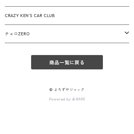
赤箱 - 絶版（廃盤）トミカ No.80-89
TLV - No. LV-80-89
TLVN - No. LV-50-59
ロータス / LOTUS
CRAZY KEN'S CAR CLUB
赤箱 - 絶版（廃盤）トミカ No.90-99
TLV - No. LV-90-99
TLVN - No. LV-60-69
三菱ふそう/ MITSUBISHI FUSO
チョロZERO
赤箱 - 絶版（廃盤）トミカ No.100-109
TLV - No. LV-100-109
TLVN - No. LV-70-79
コマツ / KOMATSU
チョロQZERO - No.Z-00-75
赤箱 - 絶版（廃盤）トミカ No.110-119
TLV - No. LV-110-119
TLVN - No. LV-80-89
商品一覧に戻る
チョロQZERO - No. Z-00-09
その他
あぶない刑事
赤箱 - 絶版（廃盤）トミカ No.120
TLV - No. LV-120-129
TLVN - No. LV-90-99
チョロQZERO - No. Z-10-19
フォード / Ford
西部警察
© よろずやジャック
TLV - No. LV-130-139
TLVN - No. LV-100-109
Powered by
チョロQZERO - No. Z-20-29
アバルト / ABARTH
TLV - No. LV-140-149
TLVN - No. LV-110-119
チョロQZERO - No. Z-30-39
TLV - No. LV-150-159
メルセデスベンツ / Mercedes-Benz
TLVN - No. LV-120-129