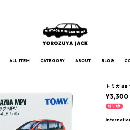
ALL ITEM
CATEGORY
ABOUT
BLOG
C
トミカ 88 
¥3,300
残り1点
Internatio