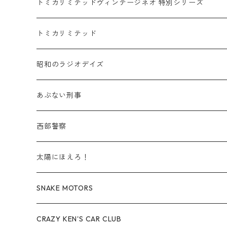
乗用車
スバル / SUBARU
赤箱 - 車種別
TLVN - NEW LINEUP
トミカリミテッドヴィンテージネオ 特別シリーズ
赤箱 - 絶版（廃盤）トミカ No.20-29
TLV - No. LV-20-29
商用車・公用車
乗用車
スズキ / SUZUKI
TLVN - No. LV-00-219
トミカリミテッド
赤箱 - 絶版（廃盤）トミカ No.30-39
TLV - No. LV-30-39
建設車両・作業車
商用車・公用車
TLVN - No. LV-00-09
三菱 / MITSUBISHI
TLVN - 車種別
昭和のラジオデイズ
赤箱 - 絶版（廃盤）トミカ No.40-49
TLV - No. LV-40-49
その他
建設車両・作業車
TLVN - No. LV-10-19
乗用車
シボレー / Chevrolet
あぶない刑事
赤箱 - 絶版（廃盤）トミカ No.50-59
TLV - No. LV-50-59
その他
TLVN - No. LV-20-29
商用車・公用車
ビー・エム・ダブリュー / BMW
西部警察
赤箱 - 絶版（廃盤）トミカ No.60-69
TLV - No. LV-60-69
TLVN - No. LV-30-39
建設車両・作業車
レクサス / LEXUS
太陽にほえろ！
赤箱 - 絶版（廃盤）トミカ No.70-79
TLV - No. LV-70-79
TLVN - No. LV-40-49
その他
アウディ / Audi
SNAKE MOTORS
赤箱 - 絶版（廃盤）トミカ No.80-89
TLV - No. LV-80-89
TLVN - No. LV-50-59
ロータス / LOTUS
CRAZY KEN'S CAR CLUB