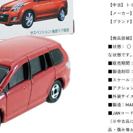
【中古】トミカ
【メーカー】タ
【ブランド
【商品詳細
■状態： 
な状態です
■販売期間：
■製造刻印：
■スケール：1
■アクショ
■外装サイズ：
■製造：MADE
■JANコード：
（※中古品
品・傷み等