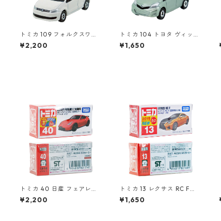
トミカ 109 フォルクスワー
トミカ 104 トヨタ ヴィッツ
ゲン ポロ（初回特別カラ
#10392507
¥2,200
¥1,650
ー）#10467380
トミカ 40 日産 フェアレデ
トミカ 13 レクサス RC F
ィ Z NISMO（初回特別カラ
（初回特別仕様）#1080168
¥2,200
¥1,650
ー）#10801740
9