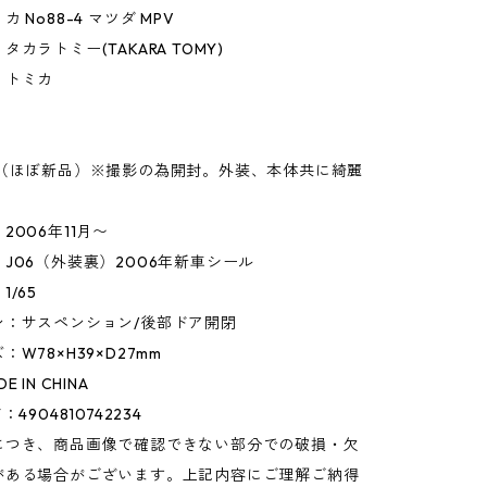
 No88-4 マツダ MPV
カラトミー(TAKARA TOMY)
】トミカ
】
○（ほぼ新品）※撮影の為開封。外装、本体共に綺麗
。
2006年11月〜
J06（外装裏）2006年新車シール
/65
ン：サスペンション/後部ドア開閉
W78×H39×D27mm
 IN CHINA
4904810742234
につき、商品画像で確認できない部分での破損・欠
がある場合がございます。上記内容にご理解ご納得