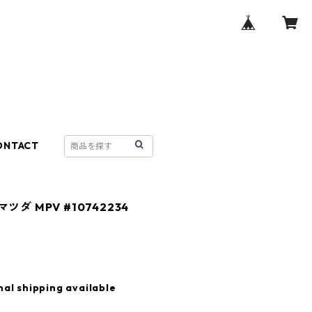
ONTACT
マツダ MPV #10742234
nal shipping available