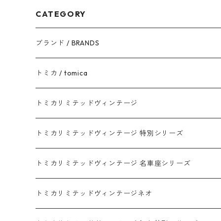
CATEGORY
ブランド / BRANDS
トヨタ / TOYOTA
トミカ / tomica
ダイハツ / DAIHATSU
赤箱 - 現行トミカ
トミカリミテッドヴィンテージ
マツダ / MAZDA
赤箱 - 限定トミカ 初回特別カラー
TLV - NEW LINEUP
トミカリミテッドヴィンテージ 特別シリーズ
ホンダ / HONDA
赤箱 - 絶版（廃盤）トミカ No.1-120
TLV - No. LV-00-195
トミカリミテッドヴィンテージ 名車座シリーズ
赤箱 - 絶版（廃盤）トミカ No.1-9
TLV - No. LV-00-09
日産 / NISSAN
赤箱 - 絶版（廃盤）ロングトミカ No.121-
TLV - 車種別
トミカリミテッドヴィンテージネオ
赤箱 - 絶版（廃盤）トミカ No.10-19
TLV - No. LV-10-19