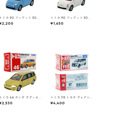
トミカ 90 フィアット 500
トミカ 90 フィアット 500
（初回特別カラー）#10471
#10471011
¥2,200
¥1,650
080
トミカ 46 ホンダ オデッセ
トミカ 115 トヨタ ヴォクシ
イ #10543985
ー（初回特別仕様）#10801
¥2,530
¥4,400
764