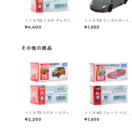
トミカ 115 トヨタ ヴォクシ
トミカ 113 ランボルギーニ
ー（初回特別仕様）#10801
レヴェントン #10359791
¥4,400
¥1,650
764
その他の商品
トミカ 75 スズキ ハスラー #
トミカ 60 フォード マスタ
10801177
ング GT V8（初回特別カラ
¥2,200
¥1,650
ー）#10472353