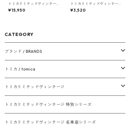
トミカリミテッドヴィンテー
トミカリミテッドヴィンテー
ジネオ LV-N71b フォルクスワ
ジ LV-46b プリンス スカイラ
¥15,950
¥3,520
ーゲン ゴルフⅡ CLi #362299
イン デラックス #10212751
71
CATEGORY
ブランド / BRANDS
トヨタ / TOYOTA
トミカ / tomica
ダイハツ / DAIHATSU
赤箱 - 現行トミカ
トミカリミテッドヴィンテージ
マツダ / MAZDA
赤箱 - 限定トミカ 初回特別カラー
TLV - NEW LINEUP
トミカリミテッドヴィンテージ 特別シリーズ
ホンダ / HONDA
赤箱 - 絶版（廃盤）トミカ No.1-120
TLV - No. LV-00-195
トミカリミテッドヴィンテージ 名車座シリーズ