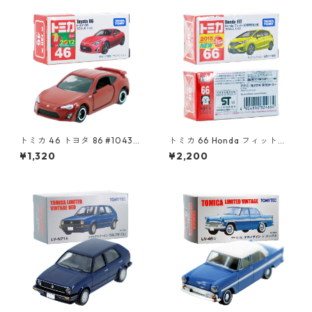
トミカ 46 トヨタ 86 #104389
トミカ 66 Honda フィット
84
（初回特別仕様）#10824664
¥1,320
¥2,200