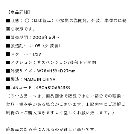
【商品詳細】
■状態： ○（ほぼ新品）※撮影の為開封。外装、本体共に綺
麗な状態です。
■販売期間：2003年6月〜
■製造刻印：L05（外装裏）
■スケール：1/59
■アクション：サスペンション/後部ドア開閉
■外装サイズ：W78×H39×D27mm
■製造：MADE IN CHINA
■JANコード：4904810654339
（※中古品につき、商品画像で確認できない部分での破損・
欠品・傷み等がある場合がございます。上記内容にご理解ご
納得の上ご購入頂きますよう宜しくお願い致します。）
絶版品のため手に入れるのが難しい商品です。