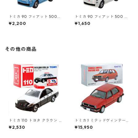
トミカ 90 フィアット 500
トミカ 90 フィアット 500 #1
（初回特別カラー）#1047108
0471011
¥2,200
¥1,650
0
その他の商品
トミカ 110 トヨタ クラウン パ
トミカリミテッドヴィンテー
トロールカー #10702740
ジネオ LV-N71a フォルクスワ
¥2,530
¥15,950
ーゲン ゴルフⅡ CLi #362299
64