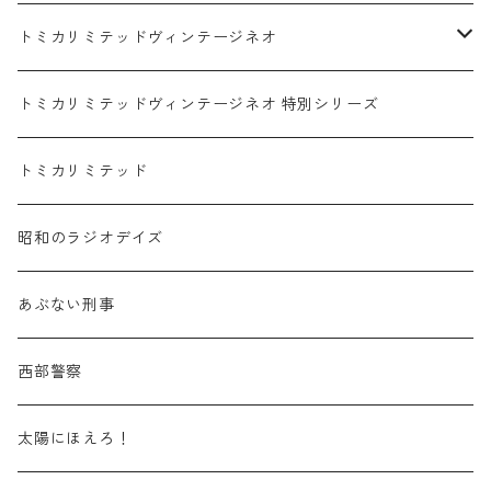
赤箱 - 絶版（廃盤）トミカ No.1-9
TLV - No. LV-00-09
日産 / NISSAN
赤箱 - 絶版（廃盤）ロングトミカ No.121-
TLV - 車種別
トミカリミテッドヴィンテージネオ
赤箱 - 絶版（廃盤）トミカ No.10-19
TLV - No. LV-10-19
乗用車
スバル / SUBARU
赤箱 - 車種別
TLVN - NEW LINEUP
トミカリミテッドヴィンテージネオ 特別シリーズ
赤箱 - 絶版（廃盤）トミカ No.20-29
TLV - No. LV-20-29
商用車・公用車
乗用車
スズキ / SUZUKI
TLVN - No. LV-00-219
トミカリミテッド
赤箱 - 絶版（廃盤）トミカ No.30-39
TLV - No. LV-30-39
建設車両・作業車
商用車・公用車
TLVN - No. LV-00-09
三菱 / MITSUBISHI
TLVN - 車種別
昭和のラジオデイズ
赤箱 - 絶版（廃盤）トミカ No.40-49
TLV - No. LV-40-49
その他
建設車両・作業車
TLVN - No. LV-10-19
乗用車
シボレー / Chevrolet
あぶない刑事
赤箱 - 絶版（廃盤）トミカ No.50-59
TLV - No. LV-50-59
その他
TLVN - No. LV-20-29
商用車・公用車
ビー・エム・ダブリュー / BMW
西部警察
赤箱 - 絶版（廃盤）トミカ No.60-69
TLV - No. LV-60-69
TLVN - No. LV-30-39
建設車両・作業車
レクサス / LEXUS
太陽にほえろ！
赤箱 - 絶版（廃盤）トミカ No.70-79
TLV - No. LV-70-79
TLVN - No. LV-40-49
その他