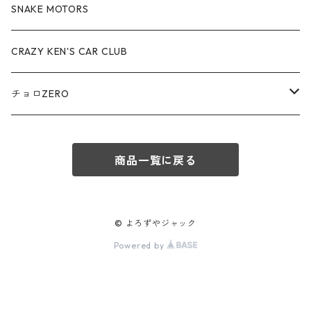
アウディ / Audi
SNAKE MOTORS
赤箱 - 絶版（廃盤）トミカ No.80-89
TLV - No. LV-80-89
TLVN - No. LV-50-59
ロータス / LOTUS
CRAZY KEN'S CAR CLUB
赤箱 - 絶版（廃盤）トミカ No.90-99
TLV - No. LV-90-99
TLVN - No. LV-60-69
三菱ふそう/ MITSUBISHI FUSO
チョロZERO
赤箱 - 絶版（廃盤）トミカ No.100-109
TLV - No. LV-100-109
TLVN - No. LV-70-79
コマツ / KOMATSU
チョロQZERO - No.Z-00-75
赤箱 - 絶版（廃盤）トミカ No.110-119
TLV - No. LV-110-119
TLVN - No. LV-80-89
商品一覧に戻る
チョロQZERO - No. Z-00-09
その他
あぶない刑事
赤箱 - 絶版（廃盤）トミカ No.120
TLV - No. LV-120-129
TLVN - No. LV-90-99
チョロQZERO - No. Z-10-19
フォード / Ford
西部警察
© よろずやジャック
TLV - No. LV-130-139
TLVN - No. LV-100-109
Powered by
チョロQZERO - No. Z-20-29
アバルト / ABARTH
TLV - No. LV-140-149
TLVN - No. LV-110-119
チョロQZERO - No. Z-30-39
TLV - No. LV-150-159
メルセデスベンツ / Mercedes-Benz