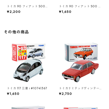
トミカ 90 フィアット 500
トミカ 90 フィアット 500 #1
（初回特別カラー）#1047108
0471011
¥2,200
¥1,650
0
その他の商品
トミカ 117 三菱 i #10741367
トミカリミテッドヴィンテー
ジ LV-45a 三菱 ギャラン AⅡ
¥1,650
¥2,750
GS #10212676