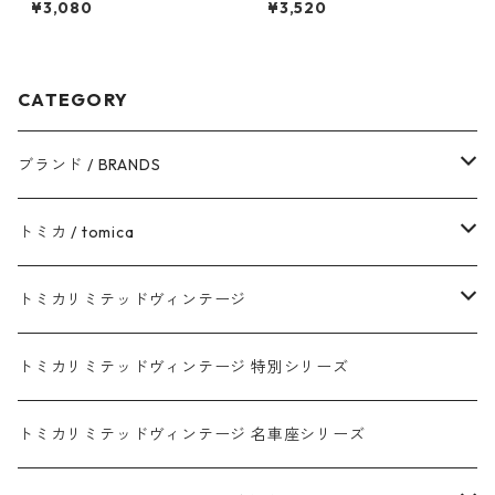
¥3,080
¥3,520
イン デラックス #10212751
CATEGORY
ブランド / BRANDS
トヨタ / TOYOTA
トミカ / tomica
ダイハツ / DAIHATSU
赤箱 - 現行トミカ
トミカリミテッドヴィンテージ
マツダ / MAZDA
赤箱 - 限定トミカ 初回特別カラー
TLV - NEW LINEUP
トミカリミテッドヴィンテージ 特別シリーズ
ホンダ / HONDA
赤箱 - 絶版（廃盤）トミカ No.1-120
TLV - No. LV-00-195
トミカリミテッドヴィンテージ 名車座シリーズ