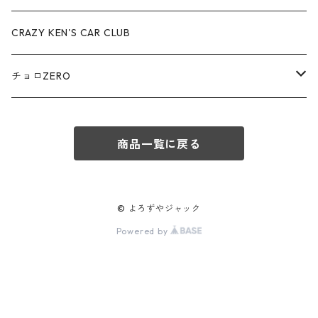
赤箱 - 絶版（廃盤）トミカ No.80-89
TLV - No. LV-80-89
TLVN - No. LV-50-59
ロータス / LOTUS
CRAZY KEN'S CAR CLUB
赤箱 - 絶版（廃盤）トミカ No.90-99
TLV - No. LV-90-99
TLVN - No. LV-60-69
三菱ふそう/ MITSUBISHI FUSO
チョロZERO
赤箱 - 絶版（廃盤）トミカ No.100-109
TLV - No. LV-100-109
TLVN - No. LV-70-79
コマツ / KOMATSU
チョロQZERO - No.Z-00-75
赤箱 - 絶版（廃盤）トミカ No.110-119
TLV - No. LV-110-119
TLVN - No. LV-80-89
商品一覧に戻る
チョロQZERO - No. Z-00-09
その他
あぶない刑事
赤箱 - 絶版（廃盤）トミカ No.120
TLV - No. LV-120-129
TLVN - No. LV-90-99
チョロQZERO - No. Z-10-19
フォード / Ford
西部警察
© よろずやジャック
TLV - No. LV-130-139
TLVN - No. LV-100-109
Powered by
チョロQZERO - No. Z-20-29
アバルト / ABARTH
TLV - No. LV-140-149
TLVN - No. LV-110-119
チョロQZERO - No. Z-30-39
TLV - No. LV-150-159
メルセデスベンツ / Mercedes-Benz
TLVN - No. LV-120-129