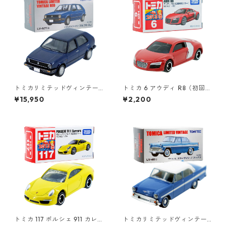
トミカリミテッドヴィンテー
トミカ 6 アウディ R8（初回特
ジネオ LV-N71b フォルクスワ
別カラー）#10467441
¥15,950
¥2,200
ーゲン ゴルフⅡ CLi #362299
71
トミカ 117 ポルシェ 911 カレラ
トミカリミテッドヴィンテー
(初回特別カラー) #10450368
ジ LV-46b プリンス スカイラ