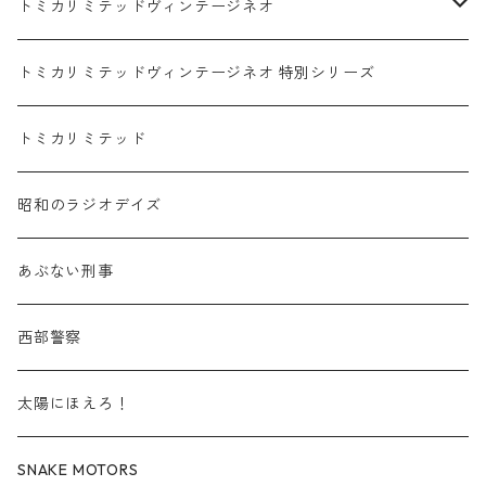
赤箱 - 絶版（廃盤）トミカ No.1-9
TLV - No. LV-00-09
日産 / NISSAN
赤箱 - 絶版（廃盤）ロングトミカ No.121-
TLV - 車種別
トミカリミテッドヴィンテージネオ
赤箱 - 絶版（廃盤）トミカ No.10-19
TLV - No. LV-10-19
乗用車
スバル / SUBARU
赤箱 - 車種別
TLVN - NEW LINEUP
トミカリミテッドヴィンテージネオ 特別シリーズ
赤箱 - 絶版（廃盤）トミカ No.20-29
TLV - No. LV-20-29
商用車・公用車
乗用車
スズキ / SUZUKI
TLVN - No. LV-00-219
トミカリミテッド
赤箱 - 絶版（廃盤）トミカ No.30-39
TLV - No. LV-30-39
建設車両・作業車
商用車・公用車
TLVN - No. LV-00-09
三菱 / MITSUBISHI
TLVN - 車種別
昭和のラジオデイズ
赤箱 - 絶版（廃盤）トミカ No.40-49
TLV - No. LV-40-49
その他
建設車両・作業車
TLVN - No. LV-10-19
乗用車
シボレー / Chevrolet
あぶない刑事
赤箱 - 絶版（廃盤）トミカ No.50-59
TLV - No. LV-50-59
その他
TLVN - No. LV-20-29
商用車・公用車
ビー・エム・ダブリュー / BMW
西部警察
赤箱 - 絶版（廃盤）トミカ No.60-69
TLV - No. LV-60-69
TLVN - No. LV-30-39
建設車両・作業車
レクサス / LEXUS
太陽にほえろ！
赤箱 - 絶版（廃盤）トミカ No.70-79
TLV - No. LV-70-79
TLVN - No. LV-40-49
その他
アウディ / Audi
SNAKE MOTORS