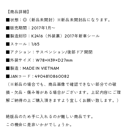
【商品詳細】
■状態：◎（新品未開封）※新品未開封品になります。
■販売期間：2017年1月〜
■製造刻印：K2416（外装裏）2017年新車シール
■スケール：1/65
■アクション：サスペンション/後部ドア開閉
■外装サイズ：W78×H39×D27mm
■製造：MADE IN VIETNAM
■JANコード：4904810860082
（※新品の場合でも、商品画像で確認できない部分での破
損・欠品・傷み等がある場合がございます。上記内容にご理
解ご納得の上ご購入頂きますよう宜しくお願い致します。）
絶版品のため手に入れるのが難しい商品です。
この機会に是非いかがでしょうか。