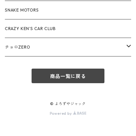
赤箱 - 絶版（廃盤）トミカ No.70-79
TLV - No. LV-70-79
TLVN - No. LV-40-49
その他
アウディ / Audi
SNAKE MOTORS
赤箱 - 絶版（廃盤）トミカ No.80-89
TLV - No. LV-80-89
TLVN - No. LV-50-59
ロータス / LOTUS
CRAZY KEN'S CAR CLUB
赤箱 - 絶版（廃盤）トミカ No.90-99
TLV - No. LV-90-99
TLVN - No. LV-60-69
三菱ふそう/ MITSUBISHI FUSO
チョロZERO
赤箱 - 絶版（廃盤）トミカ No.100-109
TLV - No. LV-100-109
TLVN - No. LV-70-79
コマツ / KOMATSU
チョロQZERO - No.Z-00-75
赤箱 - 絶版（廃盤）トミカ No.110-119
TLV - No. LV-110-119
TLVN - No. LV-80-89
商品一覧に戻る
チョロQZERO - No. Z-00-09
その他
あぶない刑事
赤箱 - 絶版（廃盤）トミカ No.120
TLV - No. LV-120-129
TLVN - No. LV-90-99
チョロQZERO - No. Z-10-19
フォード / Ford
西部警察
© よろずやジャック
TLV - No. LV-130-139
TLVN - No. LV-100-109
Powered by
チョロQZERO - No. Z-20-29
アバルト / ABARTH
TLV - No. LV-140-149
TLVN - No. LV-110-119
チョロQZERO - No. Z-30-39