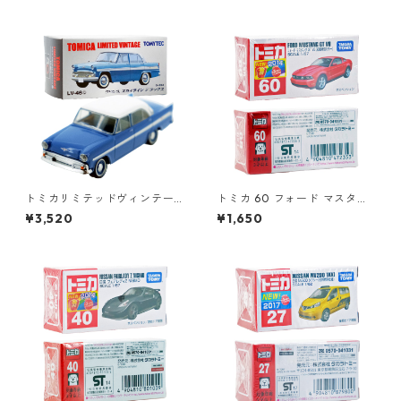
トミカリミテッドヴィンテー
トミカ 60 フォード マスタン
ジ LV-46b プリンス スカイラ
グ GT V8（初回特別カラー）#
¥3,520
¥1,650
イン デラックス #10212751
10472353