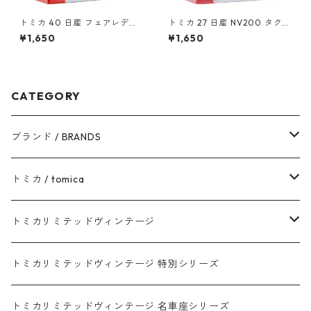
トミカ 40 日産 フェアレディ
トミカ 27 日産 NV200 タクシ
Z NISMO #10801009
ー（初回特別仕様）#1087980
¥1,650
¥1,650
0
CATEGORY
ブランド / BRANDS
トヨタ / TOYOTA
トミカ / tomica
ダイハツ / DAIHATSU
赤箱 - 現行トミカ
トミカリミテッドヴィンテージ
マツダ / MAZDA
赤箱 - 限定トミカ 初回特別カラー
TLV - NEW LINEUP
トミカリミテッドヴィンテージ 特別シリーズ
ホンダ / HONDA
赤箱 - 絶版（廃盤）トミカ No.1-120
TLV - No. LV-00-195
トミカリミテッドヴィンテージ 名車座シリーズ