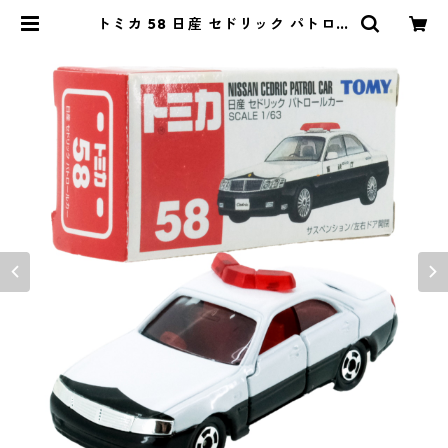
トミカ 58 日産 セドリック パトロー
ルカー #10572336 | よろずやジャ
ック