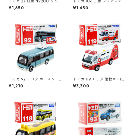
トミカ 27 日産 NV200 タクシ
トミカ 106 日産 フェアレディ
ー（初回特別仕様）#1087980
Z パトロールカー #10785699
¥1,650
¥1,650
0
トミカ 92 トヨタ コースター
トミカ 119 モリタ 消救車 FFA-
#10716488
001 #10688686
¥1,210
¥3,300