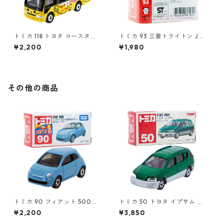
トミカ 118 トヨタ コースター
トミカ 93 三菱トライトン JA
幼稚園バス #10742265
Fロードサービスカー #10801
¥2,200
¥1,980
054
その他の商品
トミカ 90 フィアット 500
トミカ 50 トヨタ イプサム #1
（初回特別カラー）#1047108
0306672
¥2,200
¥3,850
0