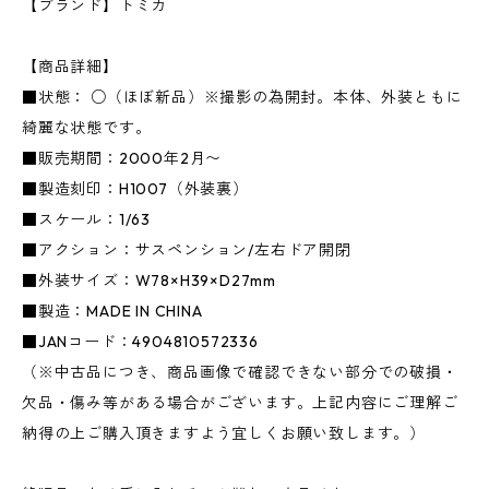
【ブランド】トミカ
【商品詳細】
■状態： ○（ほぼ新品）※撮影の為開封。本体、外装ともに
綺麗な状態です。
■販売期間：2000年2月〜
■製造刻印：H1007（外装裏）
■スケール：1/63
■アクション：サスペンション/左右ドア開閉
■外装サイズ：W78×H39×D27mm
■製造：MADE IN CHINA
■JANコード：4904810572336
（※中古品につき、商品画像で確認できない部分での破損・
欠品・傷み等がある場合がございます。上記内容にご理解ご
納得の上ご購入頂きますよう宜しくお願い致します。）