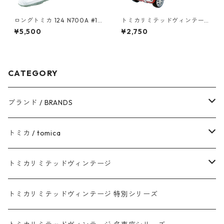
ロングトミカ 124 N700A #10
トミカリミテッドヴィンテー
486213
ジ LV-45a 三菱 ギャラン AⅡ
¥5,500
¥2,750
GS #10212676
CATEGORY
ブランド / BRANDS
トヨタ / TOYOTA
トミカ / tomica
ダイハツ / DAIHATSU
赤箱 - 現行トミカ
トミカリミテッドヴィンテージ
マツダ / MAZDA
赤箱 - 限定トミカ 初回特別カラー
TLV - NEW LINEUP
トミカリミテッドヴィンテージ 特別シリーズ