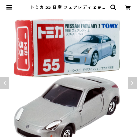
トミカ 55 日産 フェアレディ Z #10
551676 | よろずやジャック