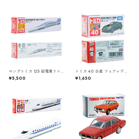
0
ロングトミカ 125 超電導リニ
トミカ 40 日産 フェアレディ
ア L0系 #10824619
Z NISMO #10801009
¥5,500
¥1,650