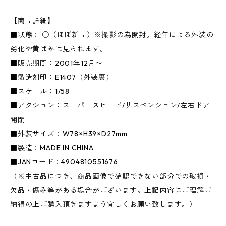
【商品詳細】
■状態： ○（ほぼ新品）※撮影の為開封。経年による外装の
劣化や黄ばみは見られます。
■販売期間：2001年12月〜
■製造刻印：E1407（外装裏）
■スケール：1/58
■アクション：スーパースピード/サスペンション/左右ドア
開閉
■外装サイズ：W78×H39×D27mm
■製造：MADE IN CHINA
■JANコード：4904810551676
（※中古品につき、商品画像で確認できない部分での破損・
欠品・傷み等がある場合がございます。上記内容にご理解ご
納得の上ご購入頂きますよう宜しくお願い致します。）