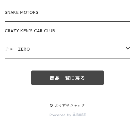
赤箱 - 絶版（廃盤）トミカ No.70-79
TLV - No. LV-70-79
TLVN - No. LV-40-49
その他
アウディ / Audi
SNAKE MOTORS
赤箱 - 絶版（廃盤）トミカ No.80-89
TLV - No. LV-80-89
TLVN - No. LV-50-59
ロータス / LOTUS
CRAZY KEN'S CAR CLUB
赤箱 - 絶版（廃盤）トミカ No.90-99
TLV - No. LV-90-99
TLVN - No. LV-60-69
三菱ふそう/ MITSUBISHI FUSO
チョロZERO
赤箱 - 絶版（廃盤）トミカ No.100-109
TLV - No. LV-100-109
TLVN - No. LV-70-79
コマツ / KOMATSU
チョロQZERO - No.Z-00-75
赤箱 - 絶版（廃盤）トミカ No.110-119
TLV - No. LV-110-119
TLVN - No. LV-80-89
商品一覧に戻る
チョロQZERO - No. Z-00-09
その他
あぶない刑事
赤箱 - 絶版（廃盤）トミカ No.120
TLV - No. LV-120-129
TLVN - No. LV-90-99
チョロQZERO - No. Z-10-19
フォード / Ford
西部警察
© よろずやジャック
TLV - No. LV-130-139
TLVN - No. LV-100-109
Powered by
チョロQZERO - No. Z-20-29
アバルト / ABARTH
TLV - No. LV-140-149
TLVN - No. LV-110-119